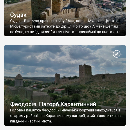
Судак
Судак... Вже чую крики в спину: "Ааа, попса! Муляжна фортеця!
Місце,туристами затерте до дір!..." Но то шо? А мене ще там
не було, ну не "дірявив" я там нічого... принаймні до цього літа.
Феодосія. Пагорб Карантинний
Головна памятка Феодосії - Генуезька фортеця знаходиться в
старому районі - на Карантинному пагорбі, який підноситься в
південній частині міста.