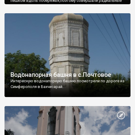
пешком вдоль побережья,поэтому совершали радиальные
вылазки из Оленевки.
Водонапорная башня в с.Почтовое
Интересную водонапорную башню посмотрели по дороге из
Симферополя в Бахчисарай.