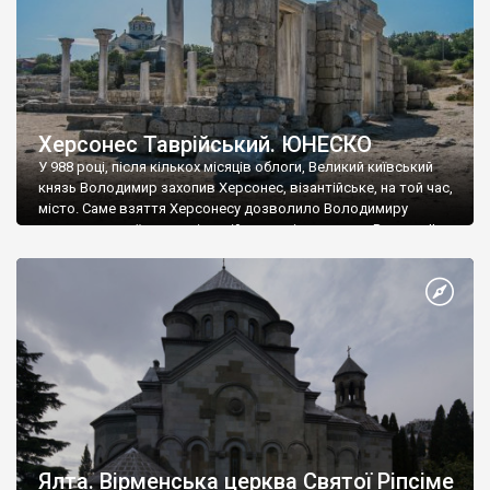
Херсонес Таврійський. ЮНЕСКО
У 988 році, після кількох місяців облоги, Великий київський
князь Володимир захопив Херсонес, візантійське, на той час,
місто. Саме взяття Херсонесу дозволило Володимиру
диктувати свої умови візантійському імператору Василю ІІ, та
одружитися з його дочкою Ганною. Цього ж року, в
Херсонесі Володимир-язичник, став Василем-християнином.
А потім було Хрещення Русі. На честь Херсонесу Таврійського
названо місто […]
Ялта. Вірменська церква Святої Ріпсіме