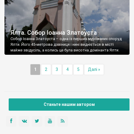
Ялта. Собор Іоанна Златоуста
Собор Іоанна Златоуста – одна із перших мурованих споруд
Ялти. Його 45-метрова дзвіниця і нині видніється в місті
майже звідусіль, а колись це була висотна домінанта Ялти.
1
2
3
4
5
Далі »
Станьте нашим автором