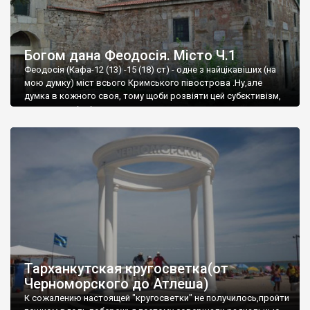
Богом дана Феодосія. Місто Ч.1
Феодосія (Кафа-12 (13) -15 (18) ст) - одне з найцікавіших (на
мою думку) міст всього Кримського півострова .Ну,але
думка в кожного своя, тому щоби розвіяти цей субєктивізм,
запрошую відвідати це
Тарханкутская кругосветка(от
Черноморского до Атлеша)
К сожалению настоящей "кругосветки" не получилось,пройти