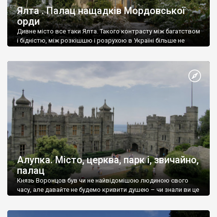
Ялта . Палац нащадків Мордовської
орди
Дивне місто все таки Ялта. Такого контрасту між багатством
і бідністю, між розкішшю і розрухою в Україні більше не
знайдеш.
Алупка. Місто, церква, парк і, звичайно,
палац
Князь Воронцов був чи не найвідомішою людиною свого
часу, але давайте не будемо кривити душею – чи знали ви це
прізвище до відвідин Алупки? Мабуть все таки ні.