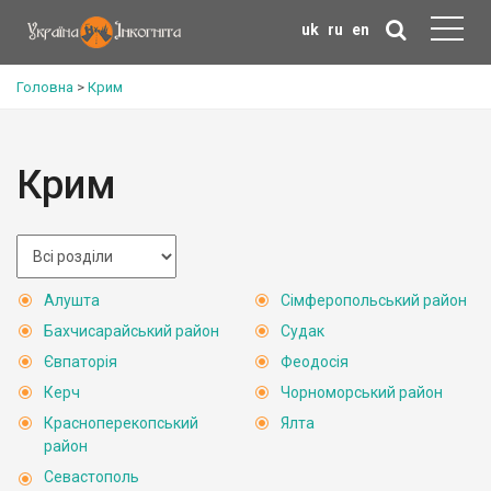
uk
ru
en
Головна
>
Крим
Крим
Алушта
Сімферопольський район
Бахчисарайський район
Судак
Євпаторія
Феодосія
Керч
Чорноморський район
Красноперекопський
Ялта
район
Севастополь