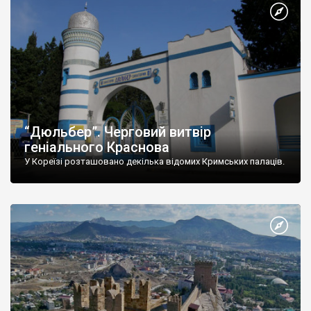
“Дюльбер”. Черговий витвір
геніального Краснова
У Кореїзі розташовано декілька відомих Кримських палаців.