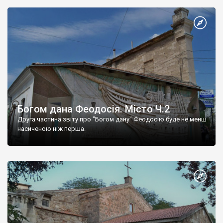
Богом дана Феодосія. Місто Ч.2
Друга частина звіту про "Богом дану" Феодосію буде не менш
насиченою ніж перша.