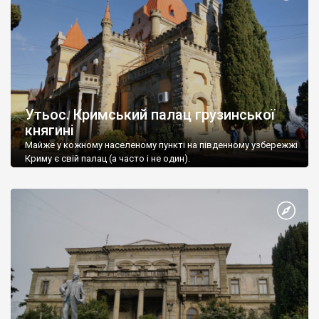
Утьос. Кримський палац грузинської
княгині
Майже у кожному населеному пункті на південному узбережжі
Криму є свій палац (а часто і не один).