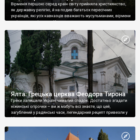
Вірменія першою серед країн світу прийняла християнство,
як державну релігію, й на подив багатьох пересічних
українців, які усіх кавказців вважають мусульманами, вірмени
є відданими вірянами Христа
Ялта. Грецька церква Феодора Тирона
Греки залишили Україні чималий спадок. Достатньо згадати
ніжинські огірочки – ви ж мабуть всі знаєте, що цей,
загублений у радянські часи, легендарний рецепт привезли у
Ніжин греки?