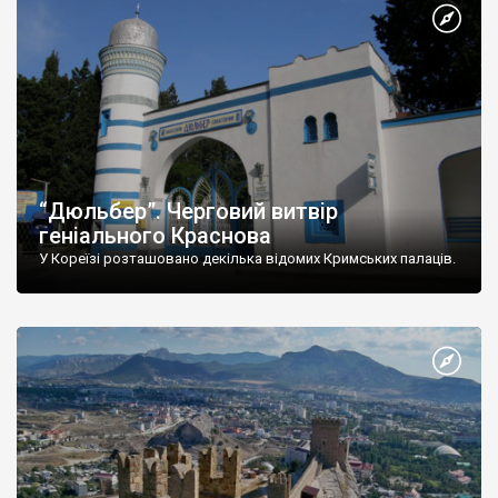
“Дюльбер”. Черговий витвір
геніального Краснова
У Кореїзі розташовано декілька відомих Кримських палаців.