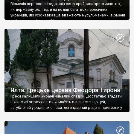
Вірменія першою серед країн світу прийняла християнство,
як державну релігію, й на подив багатьох пересічних
українців, які усіх кавказців вважають мусульманами, вірмени
є відданими вірянами Христа
Ялта. Грецька церква Феодора Тирона
Греки залишили Україні чималий спадок. Достатньо згадати
ніжинські огірочки – ви ж мабуть всі знаєте, що цей,
загублений у радянські часи, легендарний рецепт привезли у
Ніжин греки?