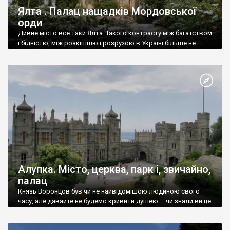
Ялта . Палац нащадків Мордовської
орди
Дивне місто все таки Ялта. Такого контрасту між багатством
і бідністю, між розкішшю і розрухою в Україні більше не
знайдеш.
Алупка. Місто, церква, парк і, звичайно,
палац
Князь Воронцов був чи не найвідомішою людиною свого
часу, але давайте не будемо кривити душею – чи знали ви це
прізвище до відвідин Алупки? Мабуть все таки ні.