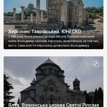
Херсонес Таврійський. ЮНЕСКО
У 988 році, після кількох місяців облоги, Великий київський
князь Володимир захопив Херсонес, візантійське, на той час,
місто. Саме взяття Херсонесу дозволило Володимиру
диктувати свої умови візантійському імператору Василю ІІ, та
одружитися з його дочкою Ганною. Цього ж року, в
Херсонесі Володимир-язичник, став Василем-християнином.
А потім було Хрещення Русі. На честь Херсонесу Таврійського
названо місто […]
Ялта. Вірменська церква Святої Ріпсіме