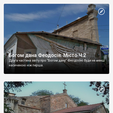
Богом дана Феодосія. Місто Ч.2
Друга частина звіту про "Богом дану" Феодосію буде не менш
насиченою ніж перша.