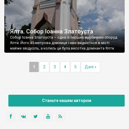
Ялта. Собор Іоанна Златоуста
Собор Іоанна Златоуста – одна із перших мурованих споруд
Ялти. Його 45-метрова дзвіниця і нині видніється в місті
майже звідусіль, а колись це була висотна домінанта Ялти.
1
2
3
4
5
Далі »
Станьте нашим автором