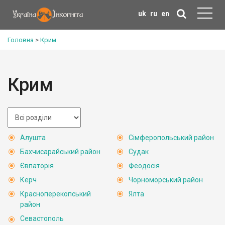
uk
ru
en
Головна
>
Крим
Крим
Алушта
Сімферопольський район
Бахчисарайський район
Судак
Євпаторія
Феодосія
Керч
Чорноморський район
Красноперекопський
Ялта
район
Севастополь