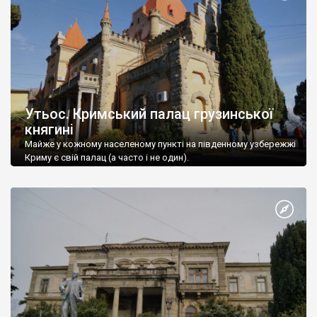
Утьос. Кримський палац грузинської
княгині
Майже у кожному населеному пункті на південному узбережжі
Криму є свій палац (а часто і не один).