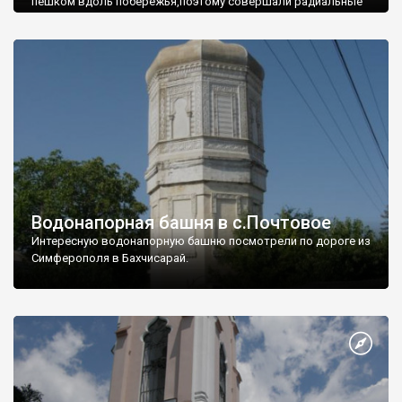
пешком вдоль побережья,поэтому совершали радиальные
вылазки из Оленевки.
Водонапорная башня в с.Почтовое
Интересную водонапорную башню посмотрели по дороге из
Симферополя в Бахчисарай.