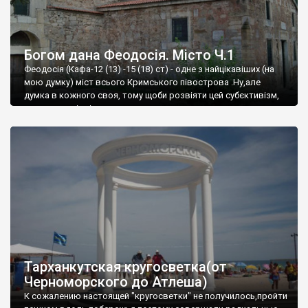
Богом дана Феодосія. Місто Ч.1
Феодосія (Кафа-12 (13) -15 (18) ст) - одне з найцікавіших (на
мою думку) міст всього Кримського півострова .Ну,але
думка в кожного своя, тому щоби розвіяти цей субєктивізм,
запрошую відвідати це
Тарханкутская кругосветка(от
Черноморского до Атлеша)
К сожалению настоящей "кругосветки" не получилось,пройти