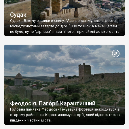
Судак
Судак... Вже чую крики в спину: "Ааа, попса! Муляжна фортеця!
Місце,туристами затерте до дір!..." Но то шо? А мене ще там
не було, ну не "дірявив" я там нічого... принаймні до цього літа.
Феодосія. Пагорб Карантинний
Головна памятка Феодосії - Генуезька фортеця знаходиться в
старому районі - на Карантинному пагорбі, який підноситься в
південній частині міста.