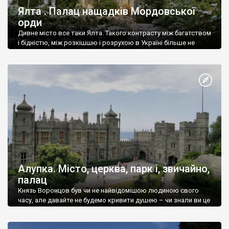
Ялта . Палац нащадків Мордовської
орди
Дивне місто все таки Ялта. Такого контрасту між багатством
і бідністю, між розкішшю і розрухою в Україні більше не
знайдеш.
Алупка. Місто, церква, парк і, звичайно,
палац
Князь Воронцов був чи не найвідомішою людиною свого
часу, але давайте не будемо кривити душею – чи знали ви це
прізвище до відвідин Алупки? Мабуть все таки ні.