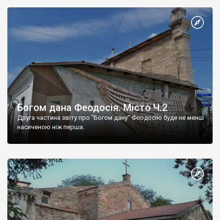
Богом дана Феодосія. Місто Ч.2
Друга частина звіту про "Богом дану" Феодосію буде не менш
насиченою ніж перша.