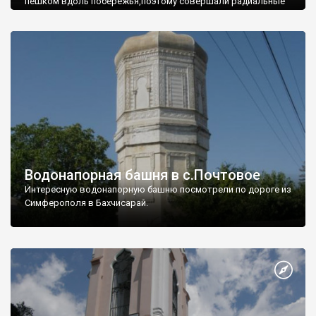
пешком вдоль побережья,поэтому совершали радиальные
вылазки из Оленевки.
Водонапорная башня в с.Почтовое
Интересную водонапорную башню посмотрели по дороге из
Симферополя в Бахчисарай.