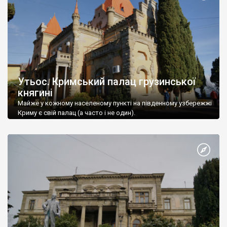
Утьос. Кримський палац грузинської
княгині
Майже у кожному населеному пункті на південному узбережжі
Криму є свій палац (а часто і не один).