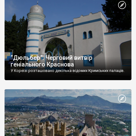
“Дюльбер”. Черговий витвір
геніального Краснова
У Кореїзі розташовано декілька відомих Кримських палаців.