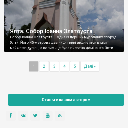
Ялта. Собор Іоанна Златоуста
Собор Іоанна Златоуста – одна із перших мурованих споруд
Ялти. Його 45-метрова дзвіниця і нині видніється в місті
майже звідусіль, а колись це була висотна домінанта Ялти.
1
2
3
4
5
Далі »
Станьте нашим автором