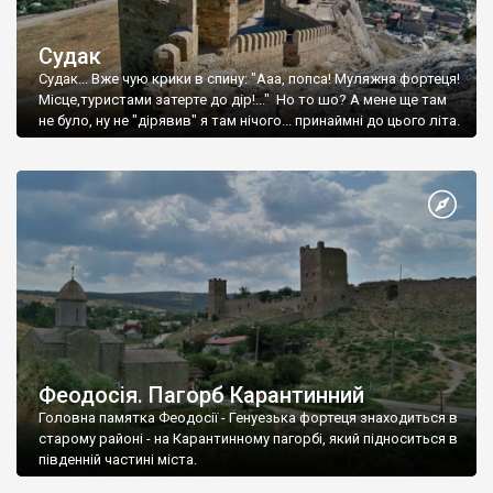
Судак
Судак... Вже чую крики в спину: "Ааа, попса! Муляжна фортеця!
Місце,туристами затерте до дір!..." Но то шо? А мене ще там
не було, ну не "дірявив" я там нічого... принаймні до цього літа.
Феодосія. Пагорб Карантинний
Головна памятка Феодосії - Генуезька фортеця знаходиться в
старому районі - на Карантинному пагорбі, який підноситься в
південній частині міста.