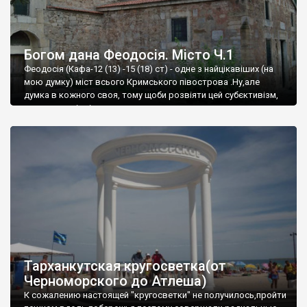
Богом дана Феодосія. Місто Ч.1
Феодосія (Кафа-12 (13) -15 (18) ст) - одне з найцікавіших (на
мою думку) міст всього Кримського півострова .Ну,але
думка в кожного своя, тому щоби розвіяти цей субєктивізм,
запрошую відвідати це
Тарханкутская кругосветка(от
Черноморского до Атлеша)
К сожалению настоящей "кругосветки" не получилось,пройти