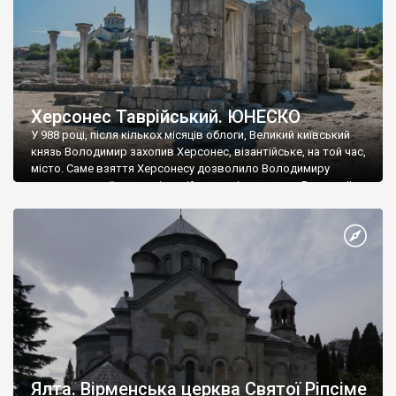
Херсонес Таврійський. ЮНЕСКО
У 988 році, після кількох місяців облоги, Великий київський
князь Володимир захопив Херсонес, візантійське, на той час,
місто. Саме взяття Херсонесу дозволило Володимиру
диктувати свої умови візантійському імператору Василю ІІ, та
одружитися з його дочкою Ганною. Цього ж року, в
Херсонесі Володимир-язичник, став Василем-християнином.
А потім було Хрещення Русі. На честь Херсонесу Таврійського
названо місто […]
Ялта. Вірменська церква Святої Ріпсіме