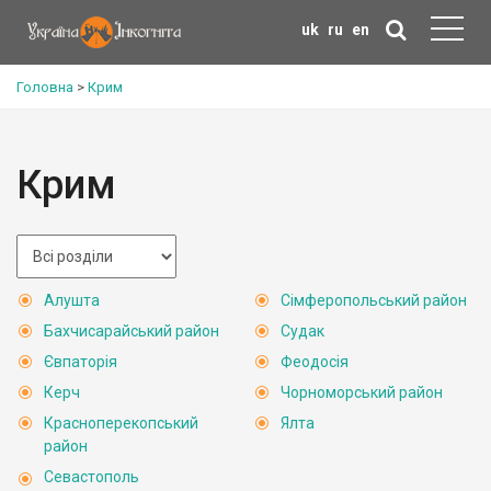
uk
ru
en
Головна
>
Крим
Крим
Алушта
Сімферопольський район
Бахчисарайський район
Судак
Євпаторія
Феодосія
Керч
Чорноморський район
Красноперекопський
Ялта
район
Севастополь