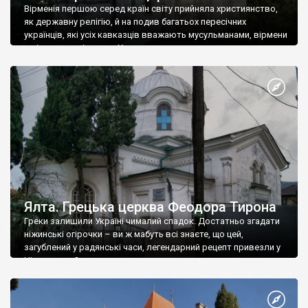
Вірменія першою серед країн світу прийняла християнство,
як державну релігію, й на подив багатьох пересічних
українців, які усіх кавказців вважають мусульманами, вірмени
є відданими вірянами Христа
Ялта. Грецька церква Феодора Тирона
Греки залишили Україні чималий спадок. Достатньо згадати
ніжинські огірочки – ви ж мабуть всі знаєте, що цей,
загублений у радянські часи, легендарний рецепт привезли у
Ніжин греки?