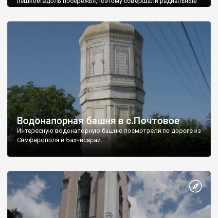
пешком вдоль побережья,поэтому совершали радиальные
вылазки из Оленевки.
Водонапорная башня в с.Почтовое
Интересную водонапорную башню посмотрели по дороге из
Симферополя в Бахчисарай.