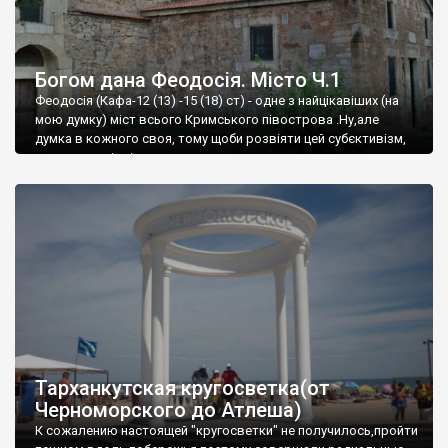
Богом дана Феодосія. Місто Ч.1
Феодосія (Кафа-12 (13) -15 (18) ст) - одне з найцікавіших (на
мою думку) міст всього Кримського півострова .Ну,але
думка в кожного своя, тому щоби розвіяти цей субєктивізм,
запрошую відвідати це
Тарханкутская кругосветка(от
Черноморского до Атлеша)
К сожалению настоящей "кругосветки" не получилось,пройти