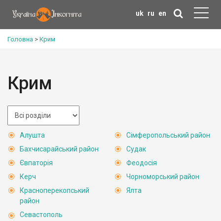
uk
ru
en
Головна
>
Крим
Крим
Алушта
Сімферопольський район
Бахчисарайський район
Судак
Євпаторія
Феодосія
Керч
Чорноморський район
Красноперекопський
Ялта
район
Севастополь