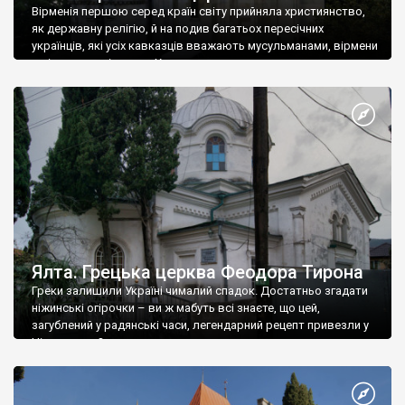
Вірменія першою серед країн світу прийняла християнство,
як державну релігію, й на подив багатьох пересічних
українців, які усіх кавказців вважають мусульманами, вірмени
є відданими вірянами Христа
Ялта. Грецька церква Феодора Тирона
Греки залишили Україні чималий спадок. Достатньо згадати
ніжинські огірочки – ви ж мабуть всі знаєте, що цей,
загублений у радянські часи, легендарний рецепт привезли у
Ніжин греки?