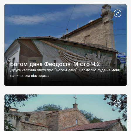
Богом дана Феодосія. Місто Ч.2
Друга частина звіту про "Богом дану" Феодосію буде не менш
насиченою ніж перша.