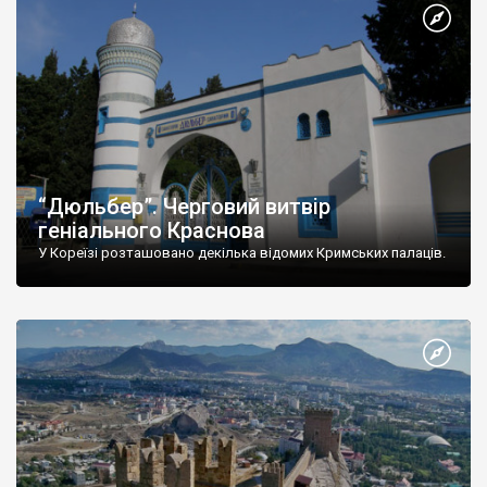
“Дюльбер”. Черговий витвір
геніального Краснова
У Кореїзі розташовано декілька відомих Кримських палаців.