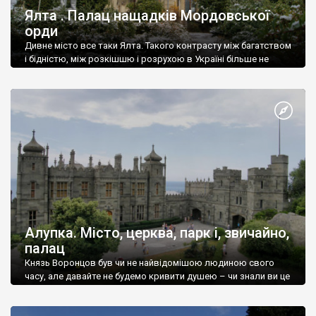
Ялта . Палац нащадків Мордовської
орди
Дивне місто все таки Ялта. Такого контрасту між багатством
і бідністю, між розкішшю і розрухою в Україні більше не
знайдеш.
Алупка. Місто, церква, парк і, звичайно,
палац
Князь Воронцов був чи не найвідомішою людиною свого
часу, але давайте не будемо кривити душею – чи знали ви це
прізвище до відвідин Алупки? Мабуть все таки ні.