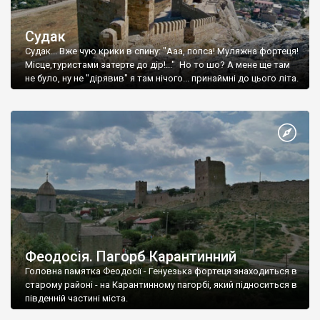
Судак
Судак... Вже чую крики в спину: "Ааа, попса! Муляжна фортеця!
Місце,туристами затерте до дір!..." Но то шо? А мене ще там
не було, ну не "дірявив" я там нічого... принаймні до цього літа.
Феодосія. Пагорб Карантинний
Головна памятка Феодосії - Генуезька фортеця знаходиться в
старому районі - на Карантинному пагорбі, який підноситься в
південній частині міста.