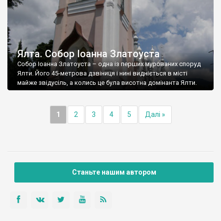
Ялта. Собор Іоанна Златоуста
Собор Іоанна Златоуста – одна із перших мурованих споруд
Ялти. Його 45-метрова дзвіниця і нині видніється в місті
майже звідусіль, а колись це була висотна домінанта Ялти.
1
2
3
4
5
Далі »
Станьте нашим автором