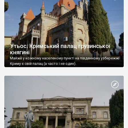
Утьос. Кримський палац грузинської
княгині
Майже у кожному населеному пункті на південному узбережжі
Криму є свій палац (а часто і не один).