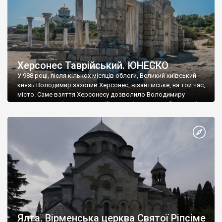
Херсонес Таврійський. ЮНЕСКО
У 988 році, після кількох місяців облоги, Великий київський
князь Володимир захопив Херсонес, візантійське, на той час,
місто. Саме взяття Херсонесу дозволило Володимиру
диктувати свої умови візантійському імператору Василю ІІ, та
одружитися з його дочкою Ганною. Цього ж року, в
Херсонесі Володимир-язичник, став Василем-християнином.
А потім було Хрещення Русі. На честь Херсонесу Таврійського
названо місто […]
Ялта. Вірменська церква Святої Ріпсіме