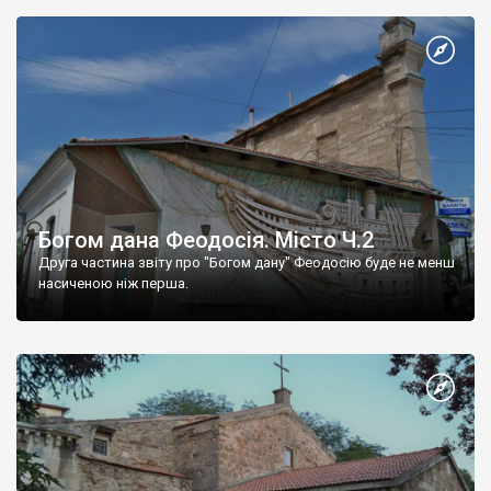
Богом дана Феодосія. Місто Ч.2
Друга частина звіту про "Богом дану" Феодосію буде не менш
насиченою ніж перша.