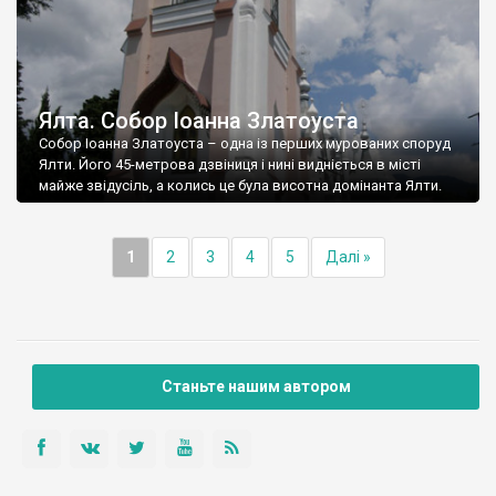
Ялта. Собор Іоанна Златоуста
Собор Іоанна Златоуста – одна із перших мурованих споруд
Ялти. Його 45-метрова дзвіниця і нині видніється в місті
майже звідусіль, а колись це була висотна домінанта Ялти.
1
2
3
4
5
Далі »
Станьте нашим автором