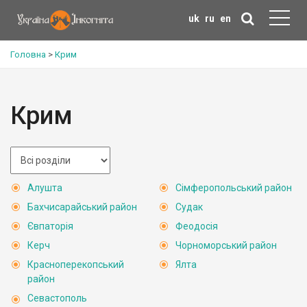
uk
ru
en
Головна
>
Крим
Крим
Алушта
Сімферопольський район
Бахчисарайський район
Судак
Євпаторія
Феодосія
Керч
Чорноморський район
Красноперекопський
Ялта
район
Севастополь