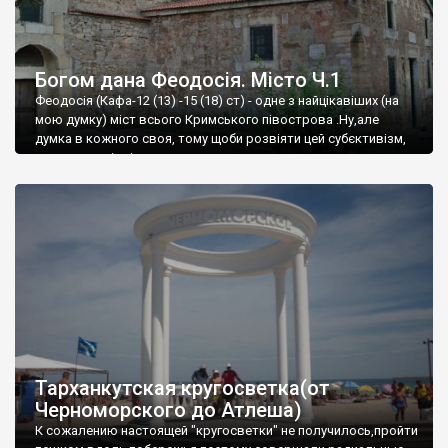
Богом дана Феодосія. Місто Ч.1
Феодосія (Кафа-12 (13) -15 (18) ст) - одне з найцікавіших (на
мою думку) міст всього Кримського півострова .Ну,але
думка в кожного своя, тому щоби розвіяти цей субєктивізм,
запрошую відвідати це
Тарханкутская кругосветка(от
Черноморского до Атлеша)
К сожалению настоящей "кругосветки" не получилось,пройти