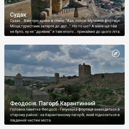
Судак
Судак... Вже чую крики в спину: "Ааа, попса! Муляжна фортеця!
Місце,туристами затерте до дір!..." Но то шо? А мене ще там
не було, ну не "дірявив" я там нічого... принаймні до цього літа.
Феодосія. Пагорб Карантинний
Головна памятка Феодосії - Генуезька фортеця знаходиться в
старому районі - на Карантинному пагорбі, який підноситься в
південній частині міста.