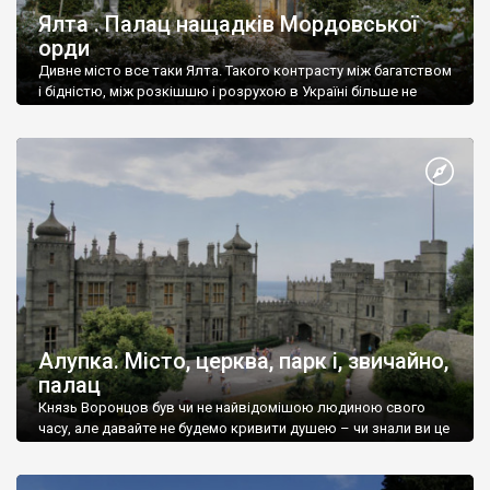
Ялта . Палац нащадків Мордовської
орди
Дивне місто все таки Ялта. Такого контрасту між багатством
і бідністю, між розкішшю і розрухою в Україні більше не
знайдеш.
Алупка. Місто, церква, парк і, звичайно,
палац
Князь Воронцов був чи не найвідомішою людиною свого
часу, але давайте не будемо кривити душею – чи знали ви це
прізвище до відвідин Алупки? Мабуть все таки ні.