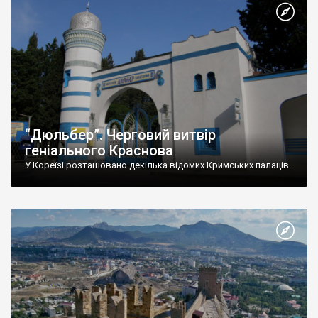
“Дюльбер”. Черговий витвір
геніального Краснова
У Кореїзі розташовано декілька відомих Кримських палаців.