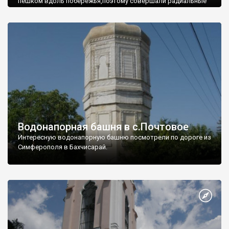
пешком вдоль побережья,поэтому совершали радиальные
вылазки из Оленевки.
Водонапорная башня в с.Почтовое
Интересную водонапорную башню посмотрели по дороге из
Симферополя в Бахчисарай.