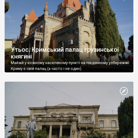
Утьос. Кримський палац грузинської
княгині
Майже у кожному населеному пункті на південному узбережжі
Криму є свій палац (а часто і не один).