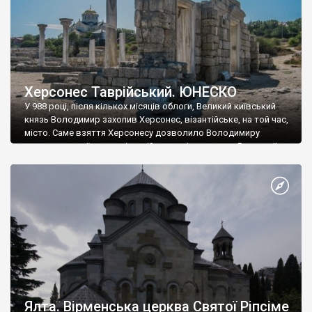
Херсонес Таврійський. ЮНЕСКО
У 988 році, після кількох місяців облоги, Великий київський
князь Володимир захопив Херсонес, візантійське, на той час,
місто. Саме взяття Херсонесу дозволило Володимиру
диктувати свої умови візантійському імператору Василю ІІ, та
одружитися з його дочкою Ганною. Цього ж року, в
Херсонесі Володимир-язичник, став Василем-християнином.
А потім було Хрещення Русі. На честь Херсонесу Таврійського
названо місто […]
Ялта. Вірменська церква Святої Ріпсіме