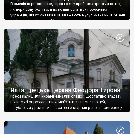
Вірменія першою серед країн світу прийняла християнство,
як державну релігію, й на подив багатьох пересічних
українців, які усіх кавказців вважають мусульманами, вірмени
є відданими вірянами Христа
Ялта. Грецька церква Феодора Тирона
Греки залишили Україні чималий спадок. Достатньо згадати
ніжинські огірочки – ви ж мабуть всі знаєте, що цей,
загублений у радянські часи, легендарний рецепт привезли у
Ніжин греки?