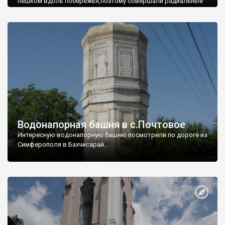
пешком вдоль побережья,поэтому совершали радиальные
вылазки из Оленевки.
Водонапорная башня в с.Почтовое
Интересную водонапорную башню посмотрели по дороге из
Симферополя в Бахчисарай.