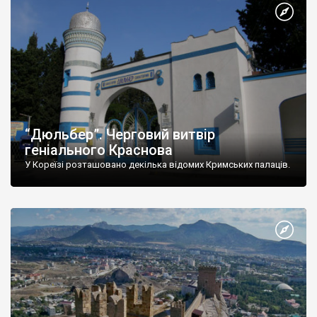
“Дюльбер”. Черговий витвір
геніального Краснова
У Кореїзі розташовано декілька відомих Кримських палаців.