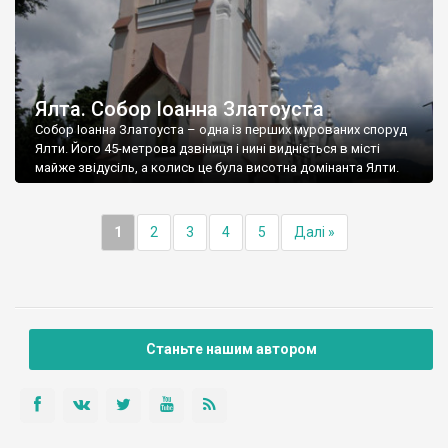
Ялта. Собор Іоанна Златоуста
Собор Іоанна Златоуста – одна із перших мурованих споруд
Ялти. Його 45-метрова дзвіниця і нині видніється в місті
майже звідусіль, а колись це була висотна домінанта Ялти.
1
2
3
4
5
Далі »
Станьте нашим автором