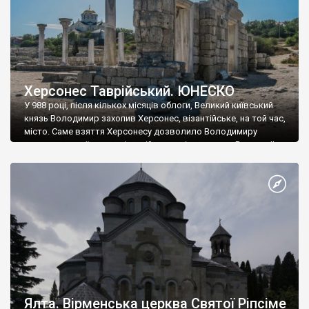
Херсонес Таврійський. ЮНЕСКО
У 988 році, після кількох місяців облоги, Великий київський
князь Володимир захопив Херсонес, візантійське, на той час,
місто. Саме взяття Херсонесу дозволило Володимиру
диктувати свої умови візантійському імператору Василю ІІ, та
одружитися з його дочкою Ганною. Цього ж року, в
Херсонесі Володимир-язичник, став Василем-християнином.
А потім було Хрещення Русі. На честь Херсонесу Таврійського
названо місто […]
Ялта. Вірменська церква Святої Ріпсіме