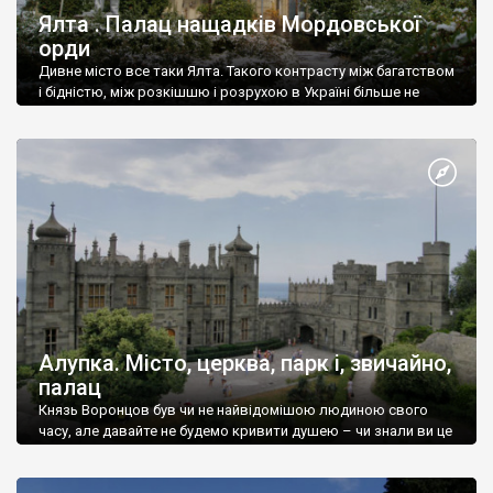
Ялта . Палац нащадків Мордовської
орди
Дивне місто все таки Ялта. Такого контрасту між багатством
і бідністю, між розкішшю і розрухою в Україні більше не
знайдеш.
Алупка. Місто, церква, парк і, звичайно,
палац
Князь Воронцов був чи не найвідомішою людиною свого
часу, але давайте не будемо кривити душею – чи знали ви це
прізвище до відвідин Алупки? Мабуть все таки ні.