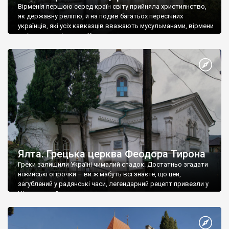
Вірменія першою серед країн світу прийняла християнство,
як державну релігію, й на подив багатьох пересічних
українців, які усіх кавказців вважають мусульманами, вірмени
є відданими вірянами Христа
Ялта. Грецька церква Феодора Тирона
Греки залишили Україні чималий спадок. Достатньо згадати
ніжинські огірочки – ви ж мабуть всі знаєте, що цей,
загублений у радянські часи, легендарний рецепт привезли у
Ніжин греки?