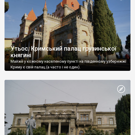
Утьос. Кримський палац грузинської
княгині
Майже у кожному населеному пункті на південному узбережжі
Криму є свій палац (а часто і не один).