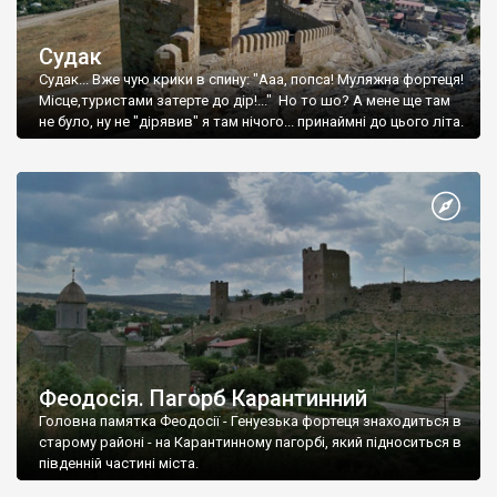
Судак
Судак... Вже чую крики в спину: "Ааа, попса! Муляжна фортеця!
Місце,туристами затерте до дір!..." Но то шо? А мене ще там
не було, ну не "дірявив" я там нічого... принаймні до цього літа.
Феодосія. Пагорб Карантинний
Головна памятка Феодосії - Генуезька фортеця знаходиться в
старому районі - на Карантинному пагорбі, який підноситься в
південній частині міста.