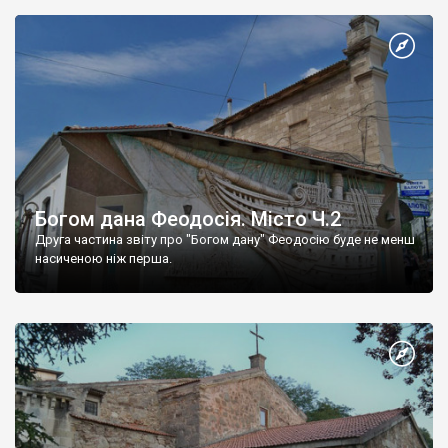
Богом дана Феодосія. Місто Ч.2
Друга частина звіту про "Богом дану" Феодосію буде не менш
насиченою ніж перша.