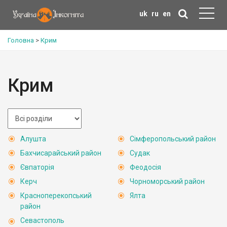
uk
ru
en
Головна
>
Крим
Крим
Алушта
Сімферопольський район
Бахчисарайський район
Судак
Євпаторія
Феодосія
Керч
Чорноморський район
Красноперекопський
Ялта
район
Севастополь