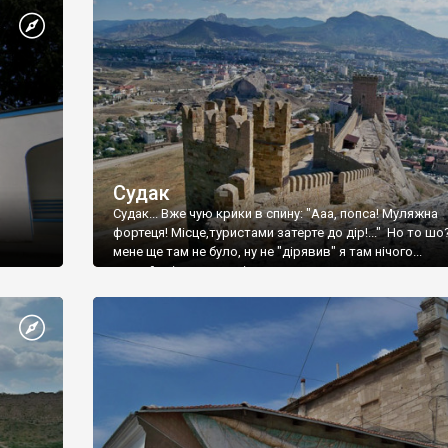
Судак
Судак... Вже чую крики в спину: "Ааа, попса! Муляжна
фортеця! Місце,туристами затерте до дір!..." Но то шо
мене ще там не було, ну не "дірявив" я там нічого...
принаймні до цього літа.