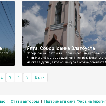
е
Ялта. Собор Іоанна Златоуста
ороге
Собор Іоанна Златоуста – одна із перших мурованих 
Ялти. Його 45-метрова дзвіниця і нині видніється в міс
майже звідусіль, а колись це була висотна домінанта 
2
3
4
5
Далі »
нас
Стати автором
Підтримати сайт “Україна Інкогні