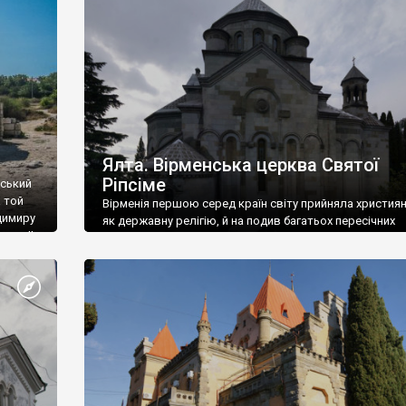
ефактів
називаються «повстяками» (postaki)…” “Вино. Крим
єкту
виробляє відмінне вино і його вдосталь: воно все ду
го».
легке біле і дуже […]
ти та
Ялта. Вірменська церква Святої
Ріпсіме
вський
 той
Вірменія першою серед країн світу прийняла христия
димиру
як державну релігію, й на подив багатьох пересічних
илю ІІ,
українців, які усіх кавказців вважають мусульманами,
 в
вірмени є відданими вірянами Христа