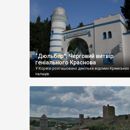
“Дюльбер”. Черговий витвір
геніального Краснова
У Кореїзі розташовано декілька відомих Кримських
палаців.