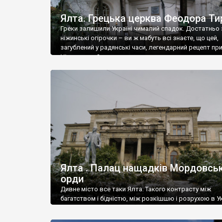
Ялта. Грецька церква Феодора Ти
Греки залишили Україні чималий спадок. Достатньо 
ніжинські огірочки – ви ж мабуть всі знаєте, що цей,
загублений у радянські часи, легендарний рецепт пр
Ніжин греки?
Ялта . Палац нащадків Мордовськ
орди
Дивне місто все таки Ялта. Такого контрасту між
багатством і бідністю, між розкішшю і розрухою в Ук
більше не знайдеш.