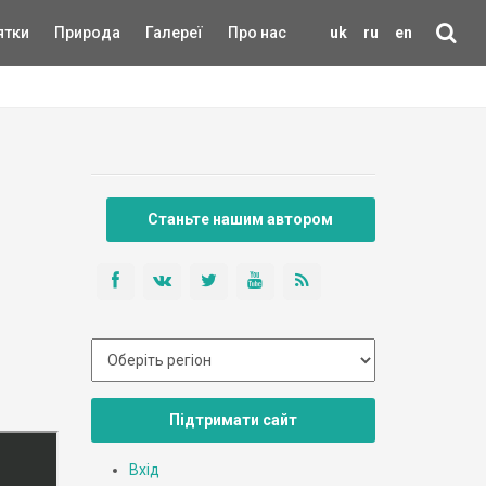
ятки
Природа
Галереї
Про нас
uk
ru
en
Станьте нашим автором
Підтримати сайт
Вхід