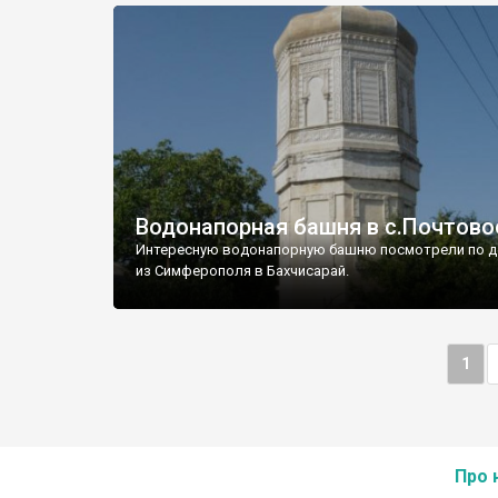
Водонапорная башня в с.Почтово
Интересную водонапорную башню посмотрели по д
из Симферополя в Бахчисарай.
1
Про 