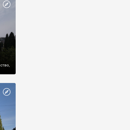
же
нство,