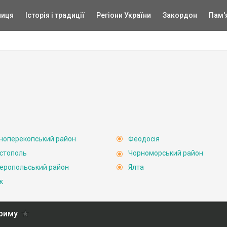
ниця
Історія і традиції
Регіони України
Закордон
Пам'
ноперекопський район
Феодосія
стополь
Чорноморський район
еропольський район
Ялта
к