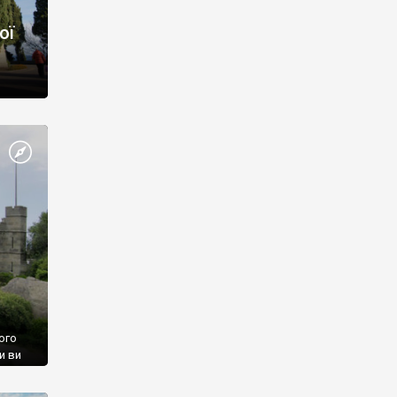
ої
ого
и ви