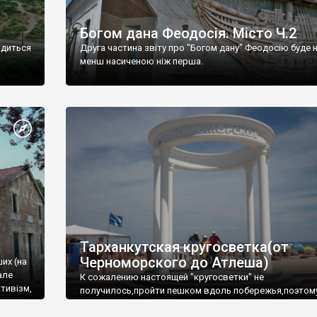
Богом дана Феодосія. Місто Ч.2
одиться
Друга частина звіту про "Богом дану" Феодосію буде 
менш насиченою ніж перша.
Тарханкутская кругосветка(от
Черноморского до Атлеша)
ших (на
але
К сожалению настоящей "кругосветки" не
тивізм,
получилось,пройти пешком вдоль побережья,поэтом
совершали радиальные вылазки из Оленевки.