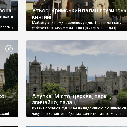
рона
Утьос. Кримський палац грузинськ
княгині
згадати
Майже у кожному населеному пункті на південному
ивезли у
узбережжі Криму є свій палац (а часто і не один).
ої
Алупка. Місто, церква, парк і,
звичайно, палац
Князь Воронцов був чи не найвідомішою людиною св
раїні
часу, але давайте не будемо кривити душею – чи знал
це прізвище до відвідин Алупки? Мабуть все таки ні.