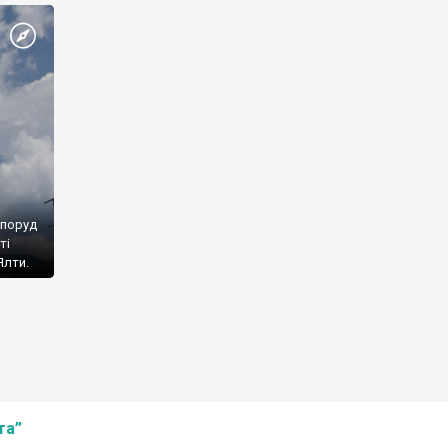
споруд
ті
Ялти.
та”