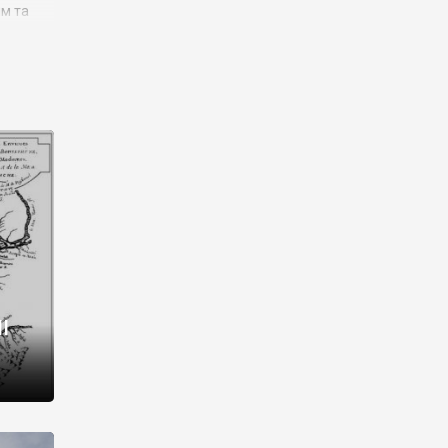
им та
ора і
є
го типу,
ей-
рний
ста:
 райони
від 2
I
і,
рукти,
 котрі