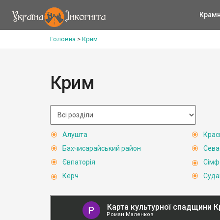
Крам
Головна
>
Крим
Крим
Алушта
Крас
Бахчисарайський район
Сева
Євпаторія
Сімф
Керч
Суда