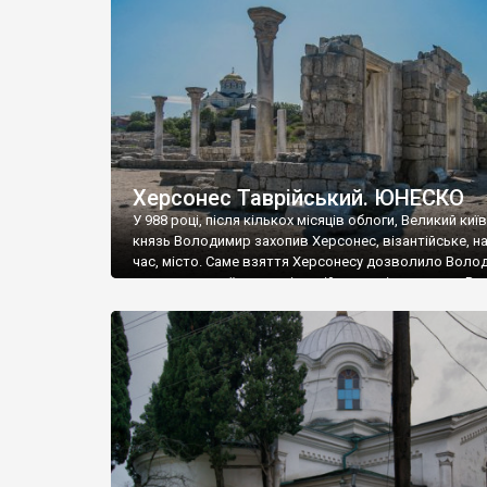
музею «Новгородський музей-заповідник» сотні арт
візантійської доби. Раритети викрадені з фондів об’
культурної спадщини ЮНЕСКО «Херсонеса Таврійсько
Офіційно – на виставку «Золото Візантії», але експер
влада в Україні вважають це лише […]
Херсонес Таврійський. ЮНЕСКО
У 988 році, після кількох місяців облоги, Великий киї
князь Володимир захопив Херсонес, візантійське, на
час, місто. Саме взяття Херсонесу дозволило Воло
диктувати свої умови візантійському імператору Вас
та одружитися з його дочкою Ганною. Цього ж року,
Херсонесі Володимир-язичник, став Василем-
християнином. А потім було Хрещення Русі. На честь
Херсонесу Таврійського названо місто […]