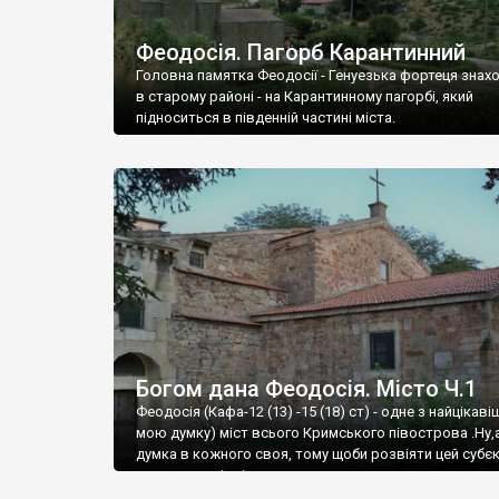
Феодосія. Пагорб Карантинний
Головна памятка Феодосії - Генуезька фортеця знах
в старому районі - на Карантинному пагорбі, який
підноситься в південній частині міста.
Богом дана Феодосія. Місто Ч.1
Феодосія (Кафа-12 (13) -15 (18) ст) - одне з найцікаві
мою думку) міст всього Кримського півострова .Ну,
думка в кожного своя, тому щоби розвіяти цей субєк
запрошую відвідати це