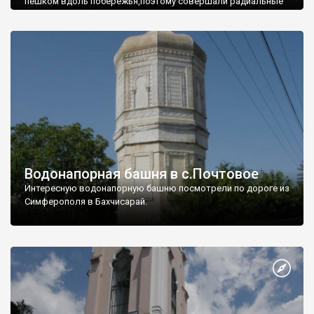
пешком вдоль побережья,поэтому совершали радиальные
вылазки из Оленевки.
Водонапорная башня в с.Почтовое
Интересную водонапорную башню посмотрели по дороге из
Симферополя в Бахчисарай.