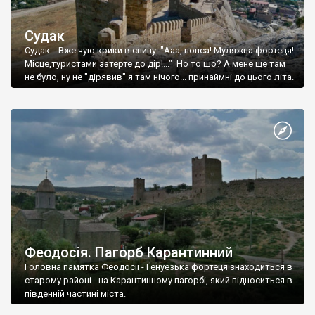
Судак
Судак... Вже чую крики в спину: "Ааа, попса! Муляжна фортеця!
Місце,туристами затерте до дір!..." Но то шо? А мене ще там
не було, ну не "дірявив" я там нічого... принаймні до цього літа.
Феодосія. Пагорб Карантинний
Головна памятка Феодосії - Генуезька фортеця знаходиться в
старому районі - на Карантинному пагорбі, який підноситься в
південній частині міста.