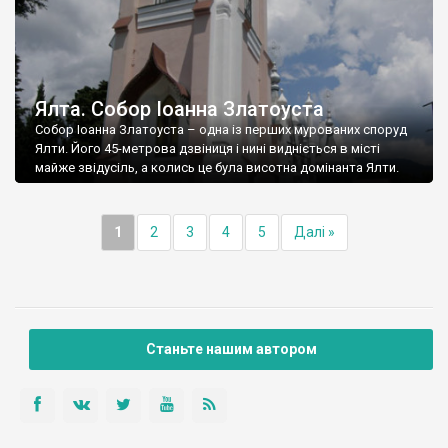
Ялта. Собор Іоанна Златоуста
Собор Іоанна Златоуста – одна із перших мурованих споруд
Ялти. Його 45-метрова дзвіниця і нині видніється в місті
майже звідусіль, а колись це була висотна домінанта Ялти.
1
2
3
4
5
Далі »
Станьте нашим автором