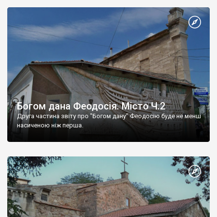
Богом дана Феодосія. Місто Ч.2
Друга частина звіту про "Богом дану" Феодосію буде не менш
насиченою ніж перша.