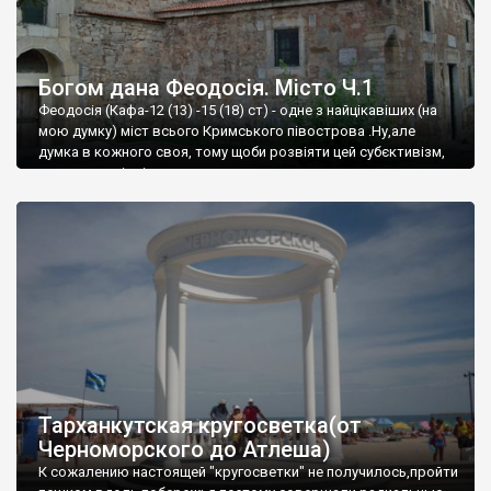
Богом дана Феодосія. Місто Ч.1
Феодосія (Кафа-12 (13) -15 (18) ст) - одне з найцікавіших (на
мою думку) міст всього Кримського півострова .Ну,але
думка в кожного своя, тому щоби розвіяти цей субєктивізм,
запрошую відвідати це
Тарханкутская кругосветка(от
Черноморского до Атлеша)
К сожалению настоящей "кругосветки" не получилось,пройти