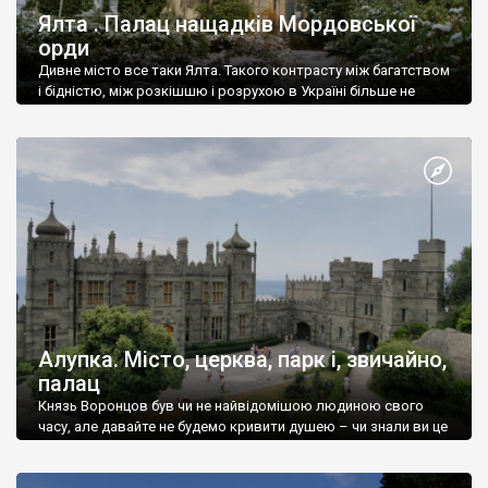
Ялта . Палац нащадків Мордовської
орди
Дивне місто все таки Ялта. Такого контрасту між багатством
і бідністю, між розкішшю і розрухою в Україні більше не
знайдеш.
Алупка. Місто, церква, парк і, звичайно,
палац
Князь Воронцов був чи не найвідомішою людиною свого
часу, але давайте не будемо кривити душею – чи знали ви це
прізвище до відвідин Алупки? Мабуть все таки ні.