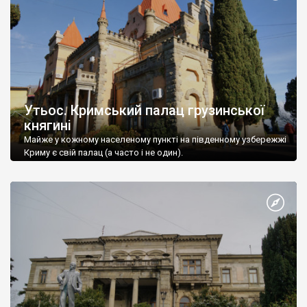
Утьос. Кримський палац грузинської
княгині
Майже у кожному населеному пункті на південному узбережжі
Криму є свій палац (а часто і не один).