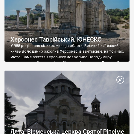
Херсонес Таврійський. ЮНЕСКО
У 988 році, після кількох місяців облоги, Великий київський
князь Володимир захопив Херсонес, візантійське, на той час,
місто. Саме взяття Херсонесу дозволило Володимиру
диктувати свої умови візантійському імператору Василю ІІ, та
одружитися з його дочкою Ганною. Цього ж року, в
Херсонесі Володимир-язичник, став Василем-християнином.
А потім було Хрещення Русі. На честь Херсонесу Таврійського
названо місто […]
Ялта. Вірменська церква Святої Ріпсіме