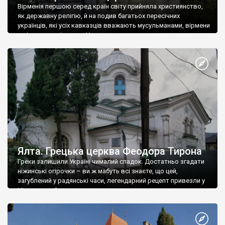
Вірменія першою серед країн світу прийняла християнство,
як державну релігію, й на подив багатьох пересічних
українців, які усіх кавказців вважають мусульманами, вірмени
є відданими вірянами Христа
Ялта. Грецька церква Феодора Тирона
Греки залишили Україні чималий спадок. Достатньо згадати
ніжинські огірочки – ви ж мабуть всі знаєте, що цей,
загублений у радянські часи, легендарний рецепт привезли у
Ніжин греки?