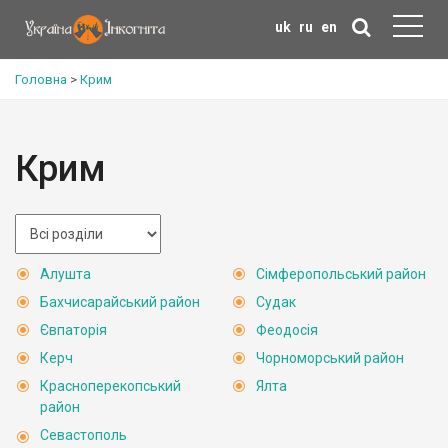
uk
ru
en
Головна
>
Крим
Крим
Алушта
Сімферопольський район
Бахчисарайський район
Судак
Євпаторія
Феодосія
Керч
Чорноморський район
Красноперекопський
Ялта
район
Севастополь