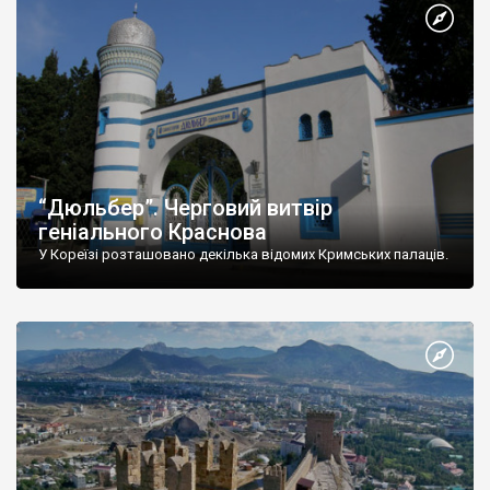
“Дюльбер”. Черговий витвір
геніального Краснова
У Кореїзі розташовано декілька відомих Кримських палаців.