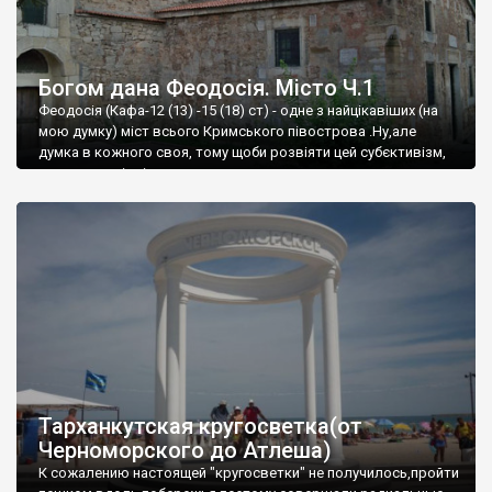
Богом дана Феодосія. Місто Ч.1
Феодосія (Кафа-12 (13) -15 (18) ст) - одне з найцікавіших (на
мою думку) міст всього Кримського півострова .Ну,але
думка в кожного своя, тому щоби розвіяти цей субєктивізм,
запрошую відвідати це
Тарханкутская кругосветка(от
Черноморского до Атлеша)
К сожалению настоящей "кругосветки" не получилось,пройти