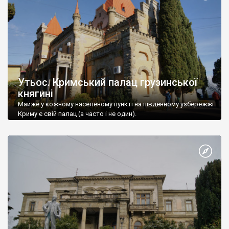
Утьос. Кримський палац грузинської
княгині
Майже у кожному населеному пункті на південному узбережжі
Криму є свій палац (а часто і не один).