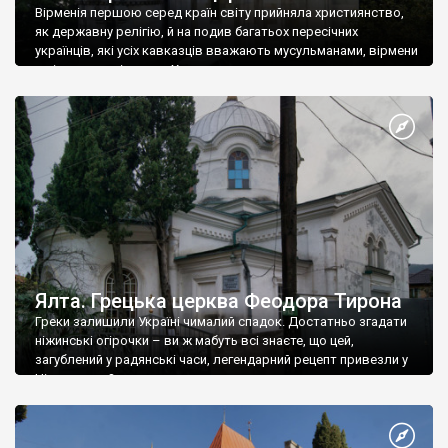
Вірменія першою серед країн світу прийняла християнство,
як державну релігію, й на подив багатьох пересічних
українців, які усіх кавказців вважають мусульманами, вірмени
є відданими вірянами Христа
Ялта. Грецька церква Феодора Тирона
Греки залишили Україні чималий спадок. Достатньо згадати
ніжинські огірочки – ви ж мабуть всі знаєте, що цей,
загублений у радянські часи, легендарний рецепт привезли у
Ніжин греки?