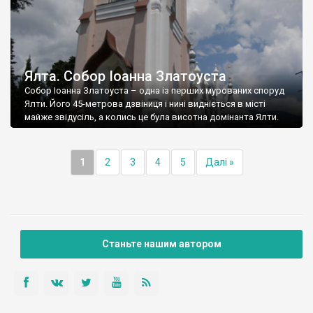
Ялта. Собор Іоанна Златоуста
Собор Іоанна Златоуста – одна із перших мурованих споруд
Ялти. Його 45-метрова дзвіниця і нині видніється в місті
майже звідусіль, а колись це була висотна домінанта Ялти.
1
2
3
4
5
Далі »
Станьте нашим автором