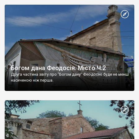
Богом дана Феодосія. Місто Ч.2
Друга частина звіту про "Богом дану" Феодосію буде не менш
насиченою ніж перша.