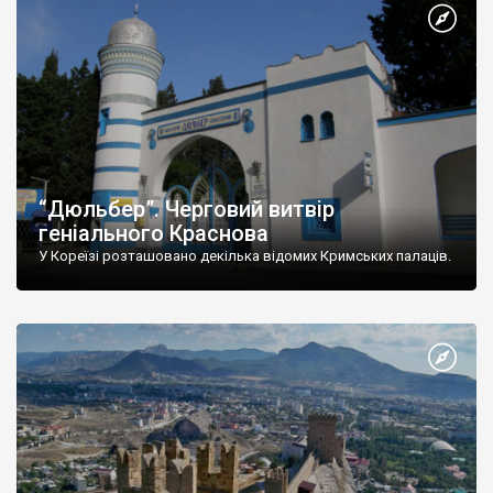
“Дюльбер”. Черговий витвір
геніального Краснова
У Кореїзі розташовано декілька відомих Кримських палаців.