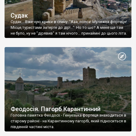
Судак
Судак... Вже чую крики в спину: "Ааа, попса! Муляжна фортеця!
Місце,туристами затерте до дір!..." Но то шо? А мене ще там
не було, ну не "дірявив" я там нічого... принаймні до цього літа.
Феодосія. Пагорб Карантинний
Головна памятка Феодосії - Генуезька фортеця знаходиться в
старому районі - на Карантинному пагорбі, який підноситься в
південній частині міста.