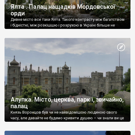
Ялта . Палац нащадків Мордовської
орди
Дивне місто все таки Ялта. Такого контрасту між багатством
і бідністю, між розкішшю і розрухою в Україні більше не
знайдеш.
Алупка. Місто, церква, парк і, звичайно,
палац
Князь Воронцов був чи не найвідомішою людиною свого
часу, але давайте не будемо кривити душею – чи знали ви це
прізвище до відвідин Алупки? Мабуть все таки ні.