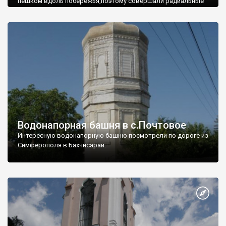
пешком вдоль побережья,поэтому совершали радиальные
вылазки из Оленевки.
Водонапорная башня в с.Почтовое
Интересную водонапорную башню посмотрели по дороге из
Симферополя в Бахчисарай.