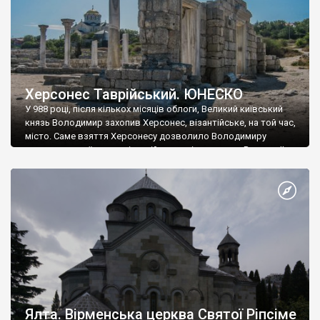
Херсонес Таврійський. ЮНЕСКО
У 988 році, після кількох місяців облоги, Великий київський
князь Володимир захопив Херсонес, візантійське, на той час,
місто. Саме взяття Херсонесу дозволило Володимиру
диктувати свої умови візантійському імператору Василю ІІ, та
одружитися з його дочкою Ганною. Цього ж року, в
Херсонесі Володимир-язичник, став Василем-християнином.
А потім було Хрещення Русі. На честь Херсонесу Таврійського
названо місто […]
Ялта. Вірменська церква Святої Ріпсіме