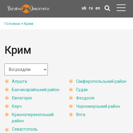
uk
ru
en
Головна
>
Крим
Крим
Алушта
Сімферопольський район
Бахчисарайський район
Судак
Євпаторія
Феодосія
Керч
Чорноморський район
Красноперекопський
Ялта
район
Севастополь