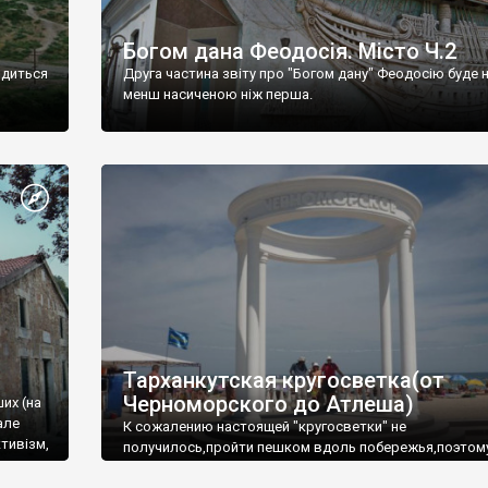
Богом дана Феодосія. Місто Ч.2
одиться
Друга частина звіту про "Богом дану" Феодосію буде 
менш насиченою ніж перша.
Тарханкутская кругосветка(от
Черноморского до Атлеша)
ших (на
але
К сожалению настоящей "кругосветки" не
тивізм,
получилось,пройти пешком вдоль побережья,поэтом
совершали радиальные вылазки из Оленевки.