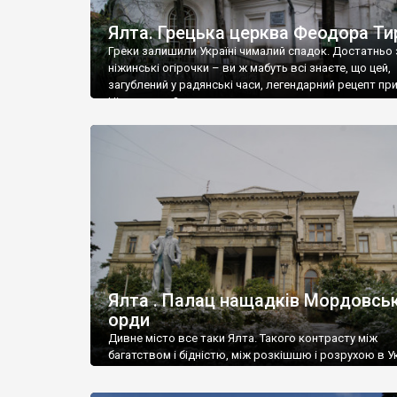
Ялта. Грецька церква Феодора Ти
Греки залишили Україні чималий спадок. Достатньо 
ніжинські огірочки – ви ж мабуть всі знаєте, що цей,
загублений у радянські часи, легендарний рецепт пр
Ніжин греки?
Ялта . Палац нащадків Мордовськ
орди
Дивне місто все таки Ялта. Такого контрасту між
багатством і бідністю, між розкішшю і розрухою в Ук
більше не знайдеш.