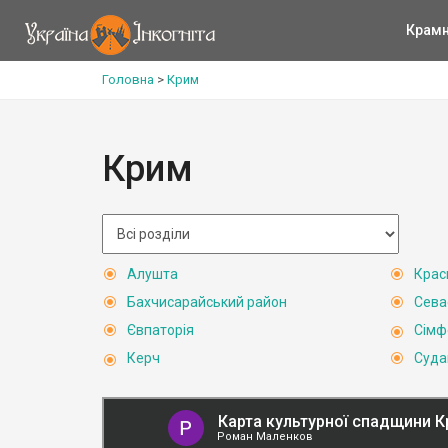
Крам
Головна
>
Крим
Крим
Алушта
Крас
Бахчисарайський район
Сева
Євпаторія
Сімф
Керч
Суда