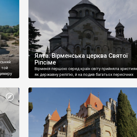
ефактів
називаються «повстяками» (postaki)…” “Вино. Крим
єкту
виробляє відмінне вино і його вдосталь: воно все ду
го».
легке біле і дуже […]
ти та
Ялта. Вірменська церква Святої
Ріпсіме
вський
 той
Вірменія першою серед країн світу прийняла христия
димиру
як державну релігію, й на подив багатьох пересічних
илю ІІ,
українців, які усіх кавказців вважають мусульманами,
 в
вірмени є відданими вірянами Христа