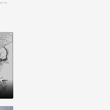
им та
ора і
є
го типу,
ей-
рний
ста:
 райони
від 2
I
і,
рукти,
 котрі