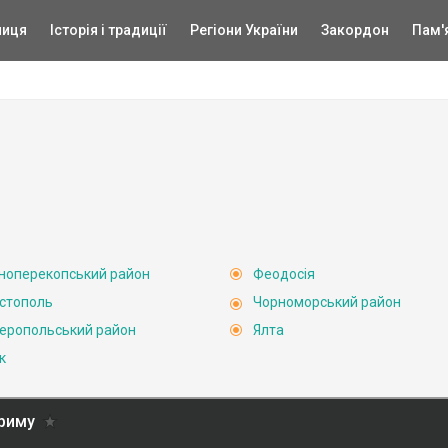
ниця
Історія і традиції
Регіони України
Закордон
Пам'
ноперекопський район
Феодосія
стополь
Чорноморський район
еропольський район
Ялта
к