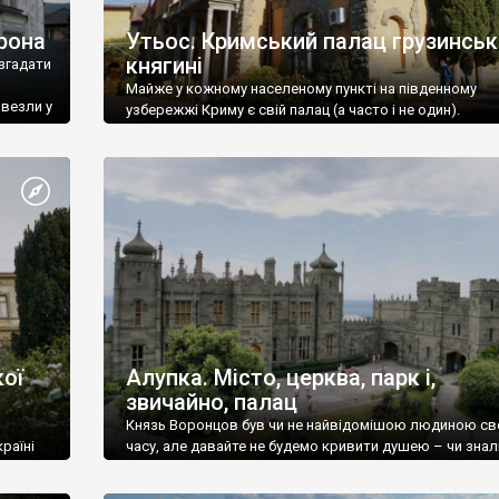
рона
Утьос. Кримський палац грузинськ
княгині
згадати
Майже у кожному населеному пункті на південному
ивезли у
узбережжі Криму є свій палац (а часто і не один).
ої
Алупка. Місто, церква, парк і,
звичайно, палац
Князь Воронцов був чи не найвідомішою людиною св
раїні
часу, але давайте не будемо кривити душею – чи знал
це прізвище до відвідин Алупки? Мабуть все таки ні.