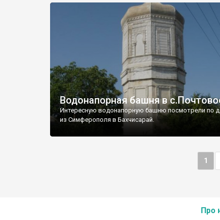
Водонапорная башня в с.Почтово
Интересную водонапорную башню посмотрели по д
из Симферополя в Бахчисарай.
1
Про 