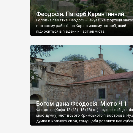
Феодосія. Пагорб Карантинний
Головна памятка Феодосії - Генуезька фортеця знах
в старому районі - на Карантинному пагорбі, який
підноситься в південній частині міста.
Богом дана Феодосія. Місто Ч.1
Феодосія (Кафа-12 (13) -15 (18) ст) - одне з найцікаві
мою думку) міст всього Кримського півострова .Ну,
думка в кожного своя, тому щоби розвіяти цей субєк
запрошую відвідати це