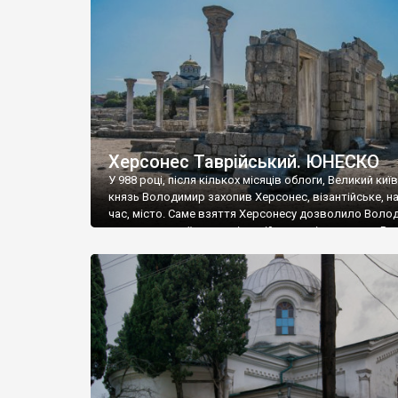
музею «Новгородський музей-заповідник» сотні арт
візантійської доби. Раритети викрадені з фондів об’
культурної спадщини ЮНЕСКО «Херсонеса Таврійсько
Офіційно – на виставку «Золото Візантії», але експер
влада в Україні вважають це лише […]
Херсонес Таврійський. ЮНЕСКО
У 988 році, після кількох місяців облоги, Великий киї
князь Володимир захопив Херсонес, візантійське, на
час, місто. Саме взяття Херсонесу дозволило Воло
диктувати свої умови візантійському імператору Вас
та одружитися з його дочкою Ганною. Цього ж року,
Херсонесі Володимир-язичник, став Василем-
християнином. А потім було Хрещення Русі. На честь
Херсонесу Таврійського названо місто […]