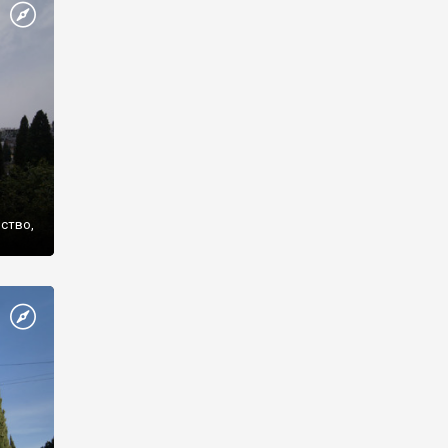
же
нство,