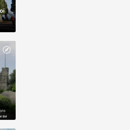
ої
ого
и ви