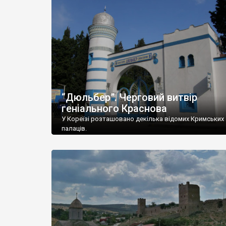
“Дюльбер”. Черговий витвір
геніального Краснова
У Кореїзі розташовано декілька відомих Кримських
палаців.