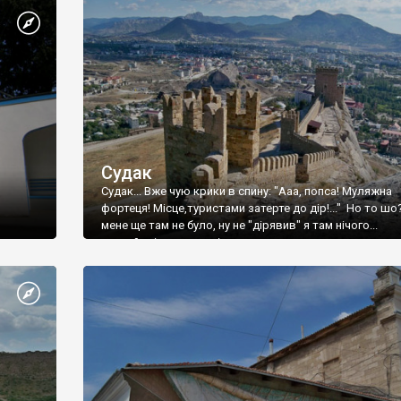
Судак
Судак... Вже чую крики в спину: "Ааа, попса! Муляжна
фортеця! Місце,туристами затерте до дір!..." Но то шо
мене ще там не було, ну не "дірявив" я там нічого...
принаймні до цього літа.