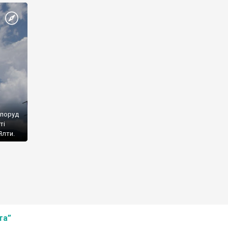
споруд
ті
Ялти.
та”