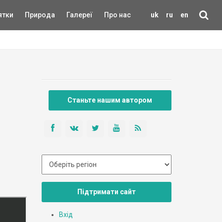
ятки
Природа
Галереї
Про нас
uk
ru
en
Станьте нашим автором
Підтримати сайт
Вхід