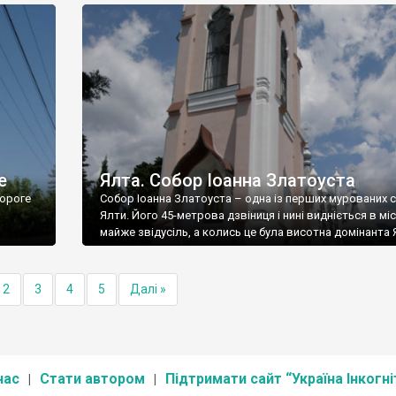
е
Ялта. Собор Іоанна Златоуста
ороге
Собор Іоанна Златоуста – одна із перших мурованих 
Ялти. Його 45-метрова дзвіниця і нині видніється в міс
майже звідусіль, а колись це була висотна домінанта 
2
3
4
5
Далі »
нас
Стати автором
Підтримати сайт “Україна Інкогні