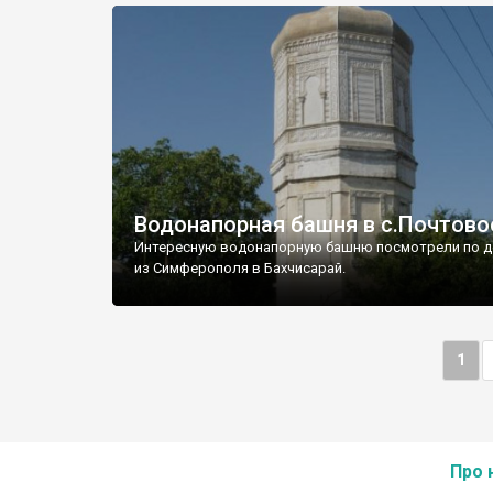
Водонапорная башня в с.Почтово
Интересную водонапорную башню посмотрели по д
из Симферополя в Бахчисарай.
1
Про 