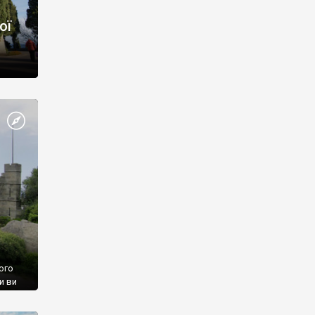
ої
ого
и ви