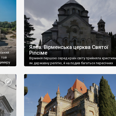
ефактів
називаються «повстяками» (postaki)…” “Вино. Крим
єкту
виробляє відмінне вино і його вдосталь: воно все ду
го».
легке біле і дуже […]
ти та
Ялта. Вірменська церква Святої
Ріпсіме
вський
 той
Вірменія першою серед країн світу прийняла христия
димиру
як державну релігію, й на подив багатьох пересічних
илю ІІ,
українців, які усіх кавказців вважають мусульманами,
 в
вірмени є відданими вірянами Христа