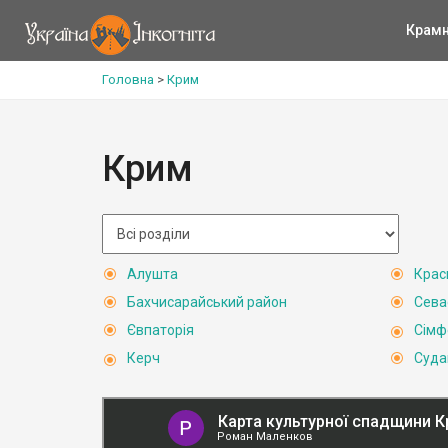
Крам
Головна
>
Крим
Крим
Алушта
Крас
Бахчисарайський район
Сева
Євпаторія
Сімф
Керч
Суда