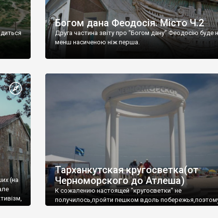
Богом дана Феодосія. Місто Ч.2
одиться
Друга частина звіту про "Богом дану" Феодосію буде 
менш насиченою ніж перша.
Тарханкутская кругосветка(от
Черноморского до Атлеша)
ших (на
але
К сожалению настоящей "кругосветки" не
тивізм,
получилось,пройти пешком вдоль побережья,поэтом
совершали радиальные вылазки из Оленевки.