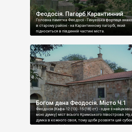
Феодосія. Пагорб Карантинний
Головна памятка Феодосії - Генуезька фортеця знах
в старому районі - на Карантинному пагорбі, який
підноситься в південній частині міста.
Богом дана Феодосія. Місто Ч.1
Феодосія (Кафа-12 (13) -15 (18) ст) - одне з найцікаві
мою думку) міст всього Кримського півострова .Ну,
думка в кожного своя, тому щоби розвіяти цей субєк
запрошую відвідати це