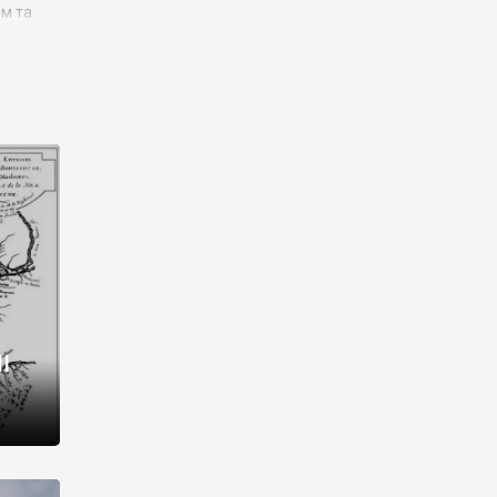
им та
ора і
є
го типу,
ей-
рний
ста:
 райони
від 2
I
і,
рукти,
 котрі