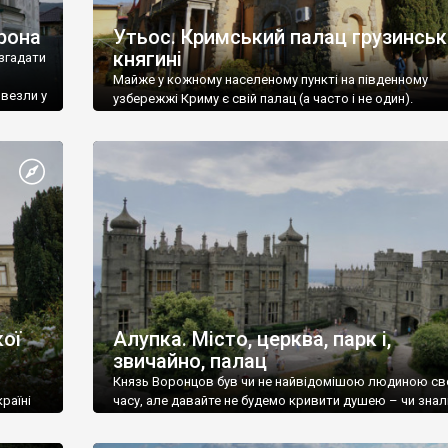
рона
Утьос. Кримський палац грузинськ
княгині
згадати
Майже у кожному населеному пункті на південному
ивезли у
узбережжі Криму є свій палац (а часто і не один).
ої
Алупка. Місто, церква, парк і,
звичайно, палац
Князь Воронцов був чи не найвідомішою людиною св
раїні
часу, але давайте не будемо кривити душею – чи знал
це прізвище до відвідин Алупки? Мабуть все таки ні.