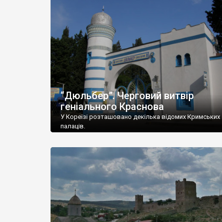
“Дюльбер”. Черговий витвір
геніального Краснова
У Кореїзі розташовано декілька відомих Кримських
палаців.