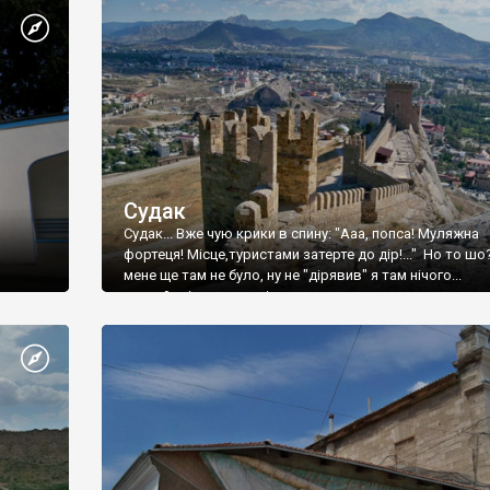
Судак
Судак... Вже чую крики в спину: "Ааа, попса! Муляжна
фортеця! Місце,туристами затерте до дір!..." Но то шо
мене ще там не було, ну не "дірявив" я там нічого...
принаймні до цього літа.