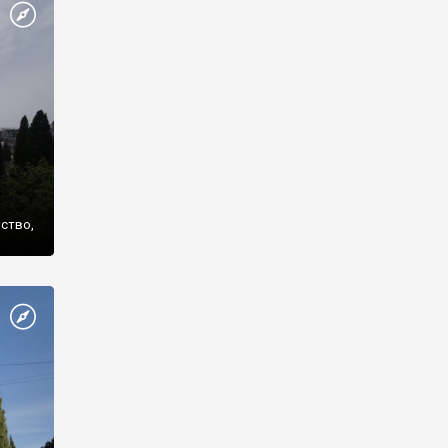
же
нство,