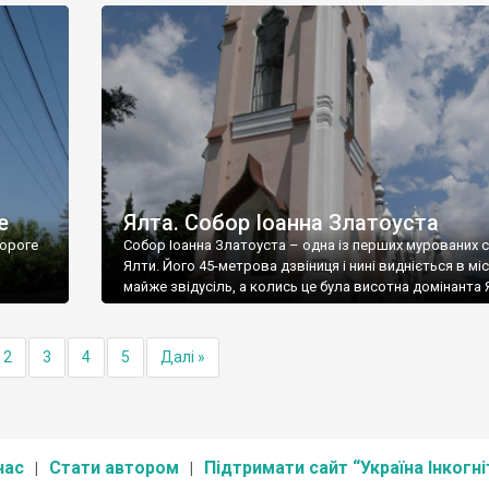
е
Ялта. Собор Іоанна Златоуста
ороге
Собор Іоанна Златоуста – одна із перших мурованих 
Ялти. Його 45-метрова дзвіниця і нині видніється в міс
майже звідусіль, а колись це була висотна домінанта 
2
3
4
5
Далі »
нас
Стати автором
Підтримати сайт “Україна Інкогні