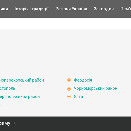
ниця
Історія і традиції
Регіони України
Закордон
Пам'
ноперекопський район
Феодосія
стополь
Чорноморський район
еропольський район
Ялта
к