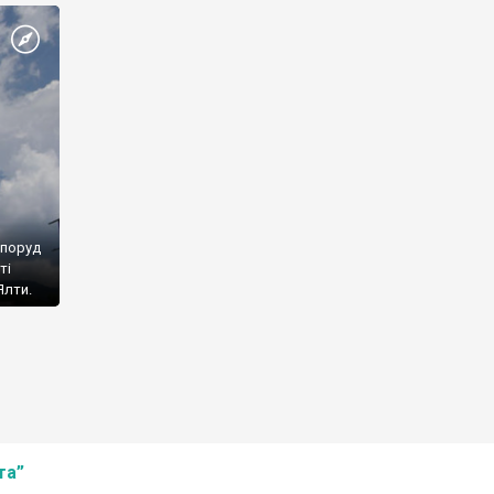
споруд
ті
Ялти.
та”