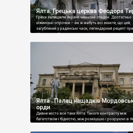
Ялта. Грецька церква Феодора Ти
Греки залишили Україні чималий спадок. Достатньо 
ніжинські огірочки – ви ж мабуть всі знаєте, що цей,
загублений у радянські часи, легендарний рецепт пр
Ніжин греки?
Ялта . Палац нащадків Мордовськ
орди
Дивне місто все таки Ялта. Такого контрасту між
багатством і бідністю, між розкішшю і розрухою в Ук
більше не знайдеш.