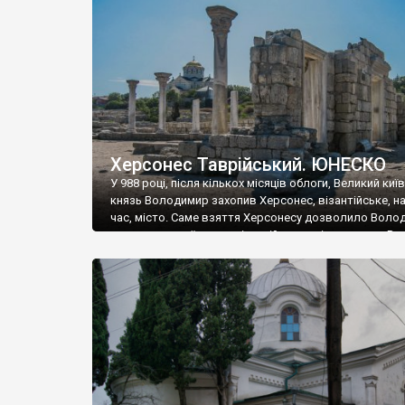
музею «Новгородський музей-заповідник» сотні арт
візантійської доби. Раритети викрадені з фондів об’
культурної спадщини ЮНЕСКО «Херсонеса Таврійсько
Офіційно – на виставку «Золото Візантії», але експер
влада в Україні вважають це лише […]
Херсонес Таврійський. ЮНЕСКО
У 988 році, після кількох місяців облоги, Великий киї
князь Володимир захопив Херсонес, візантійське, на
час, місто. Саме взяття Херсонесу дозволило Воло
диктувати свої умови візантійському імператору Вас
та одружитися з його дочкою Ганною. Цього ж року,
Херсонесі Володимир-язичник, став Василем-
християнином. А потім було Хрещення Русі. На честь
Херсонесу Таврійського названо місто […]