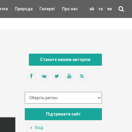
ятки
Природа
Галереї
Про нас
uk
ru
en
Станьте нашим автором
Підтримати сайт
Вхід