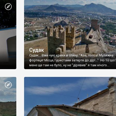
Судак
Судак... Вже чую крики в спину: "Ааа, попса! Муляжна
фортеця! Місце,туристами затерте до дір!..." Но то шо
мене ще там не було, ну не "дірявив" я там нічого...
принаймні до цього літа.