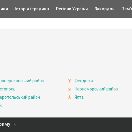
ниця
Історія і традиції
Регіони України
Закордон
Пам'
ноперекопський район
Феодосія
стополь
Чорноморський район
еропольський район
Ялта
к