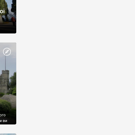
ої
ого
и ви