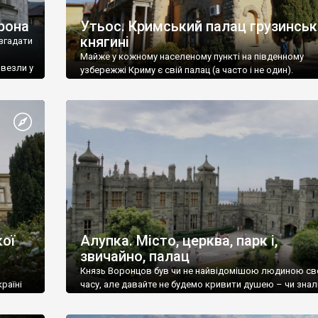
рона
Утьос. Кримський палац грузинськ
княгині
згадати
Майже у кожному населеному пункті на південному
ивезли у
узбережжі Криму є свій палац (а часто і не один).
ої
Алупка. Місто, церква, парк і,
звичайно, палац
Князь Воронцов був чи не найвідомішою людиною св
раїні
часу, але давайте не будемо кривити душею – чи знал
це прізвище до відвідин Алупки? Мабуть все таки ні.