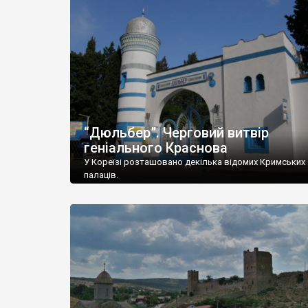
“Дюльбер”. Черговий витвір
геніального Краснова
У Кореїзі розташовано декілька відомих Кримських
палаців.