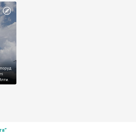
споруд
ті
Ялти.
та”