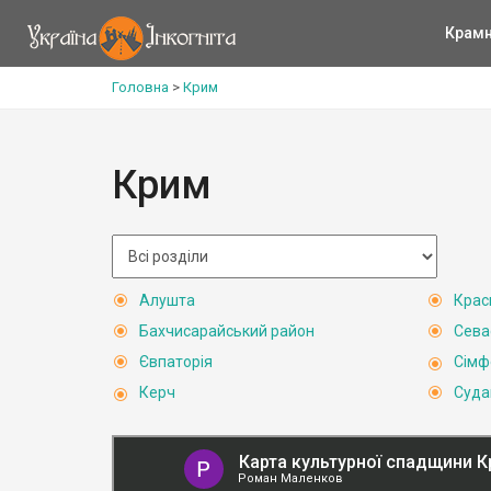
Крам
Головна
>
Крим
Крим
Алушта
Крас
Бахчисарайський район
Сева
Євпаторія
Сімф
Керч
Суда