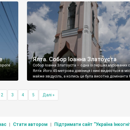
е
Ялта. Собор Іоанна Златоуста
ороге
Собор Іоанна Златоуста – одна із перших мурованих 
Ялти. Його 45-метрова дзвіниця і нині видніється в міс
майже звідусіль, а колись це була висотна домінанта 
2
3
4
5
Далі »
нас
Стати автором
Підтримати сайт “Україна Інкогні