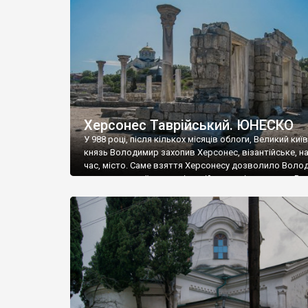
музею «Новгородський музей-заповідник» сотні арт
візантійської доби. Раритети викрадені з фондів об’
культурної спадщини ЮНЕСКО «Херсонеса Таврійсько
Офіційно – на виставку «Золото Візантії», але експер
влада в Україні вважають це лише […]
Херсонес Таврійський. ЮНЕСКО
У 988 році, після кількох місяців облоги, Великий киї
князь Володимир захопив Херсонес, візантійське, на
час, місто. Саме взяття Херсонесу дозволило Воло
диктувати свої умови візантійському імператору Вас
та одружитися з його дочкою Ганною. Цього ж року,
Херсонесі Володимир-язичник, став Василем-
християнином. А потім було Хрещення Русі. На честь
Херсонесу Таврійського названо місто […]