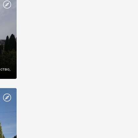
же
нство,