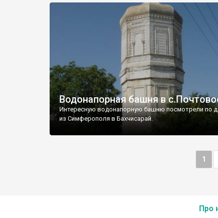
Водонапорная башня в с.Почтово
Интересную водонапорную башню посмотрели по д
из Симферополя в Бахчисарай.
1
Про 