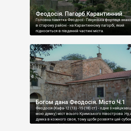
Феодосія. Пагорб Карантинний
Головна памятка Феодосії - Генуезька фортеця знах
в старому районі - на Карантинному пагорбі, який
підноситься в південній частині міста.
Богом дана Феодосія. Місто Ч.1
Феодосія (Кафа-12 (13) -15 (18) ст) - одне з найцікаві
мою думку) міст всього Кримського півострова .Ну,
думка в кожного своя, тому щоби розвіяти цей субєк
запрошую відвідати це