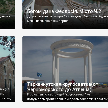
Богом дана Феодосія. Місто Ч.2
одиться
Друга частина звіту про "Богом дану" Феодосію буде 
менш насиченою ніж перша.
Тарханкутская кругосветка(от
Черноморского до Атлеша)
ших (на
але
К сожалению настоящей "кругосветки" не
тивізм,
получилось,пройти пешком вдоль побережья,поэтом
совершали радиальные вылазки из Оленевки.