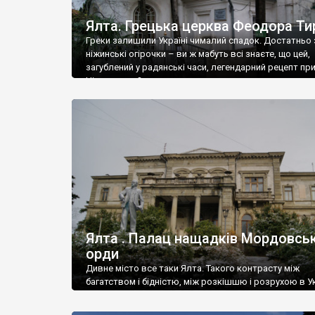
Ялта. Грецька церква Феодора Ти
Греки залишили Україні чималий спадок. Достатньо 
ніжинські огірочки – ви ж мабуть всі знаєте, що цей,
загублений у радянські часи, легендарний рецепт пр
Ніжин греки?
Ялта . Палац нащадків Мордовськ
орди
Дивне місто все таки Ялта. Такого контрасту між
багатством і бідністю, між розкішшю і розрухою в Ук
більше не знайдеш.