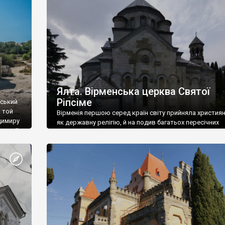
ефактів
називаються «повстяками» (postaki)…” “Вино. Крим
єкту
виробляє відмінне вино і його вдосталь: воно все ду
го».
легке біле і дуже […]
ти та
Ялта. Вірменська церква Святої
Ріпсіме
вський
 той
Вірменія першою серед країн світу прийняла христия
димиру
як державну релігію, й на подив багатьох пересічних
илю ІІ,
українців, які усіх кавказців вважають мусульманами,
 в
вірмени є відданими вірянами Христа