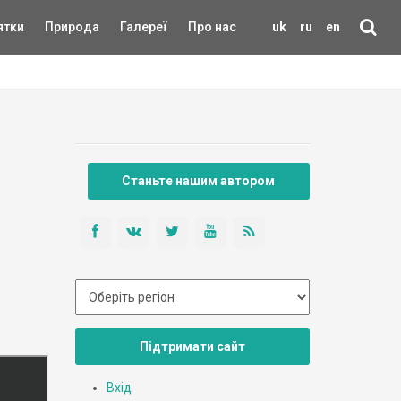
ятки
Природа
Галереї
Про нас
uk
ru
en
Станьте нашим автором
Підтримати сайт
Вхід