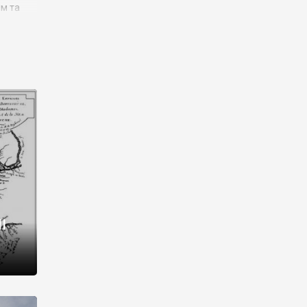
им та
ора і
є
го типу,
ей-
рний
ста:
 райони
від 2
I
і,
рукти,
 котрі