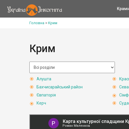
Крам
Головна
>
Крим
Крим
Алушта
Крас
Бахчисарайський район
Сева
Євпаторія
Сімф
Керч
Суда