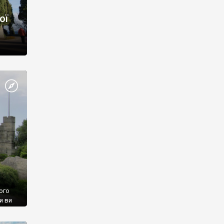
ої
ого
и ви