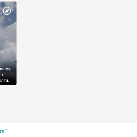
споруд
ті
Ялти.
та”