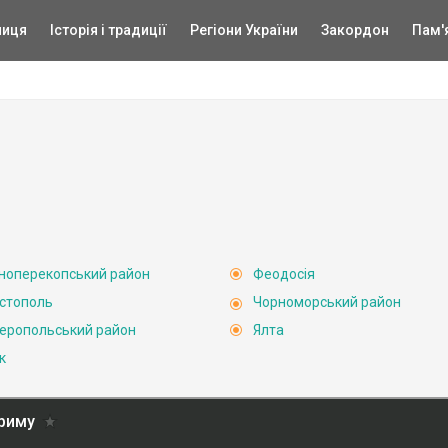
ниця
Історія і традиції
Регіони України
Закордон
Пам'
ноперекопський район
Феодосія
стополь
Чорноморський район
еропольський район
Ялта
к