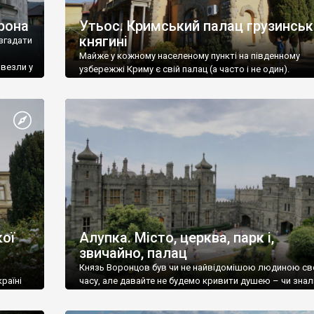
рона
Утьос. Кримський палац грузинськ
княгині
згадати
Майже у кожному населеному пункті на південному
ивезли у
узбережжі Криму є свій палац (а часто і не один).
ої
Алупка. Місто, церква, парк і,
звичайно, палац
Князь Воронцов був чи не найвідомішою людиною св
раїні
часу, але давайте не будемо кривити душею – чи знал
це прізвище до відвідин Алупки? Мабуть все таки ні.