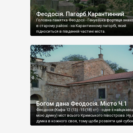
Феодосія. Пагорб Карантинний
Головна памятка Феодосії - Генуезька фортеця знах
в старому районі - на Карантинному пагорбі, який
підноситься в південній частині міста.
Богом дана Феодосія. Місто Ч.1
Феодосія (Кафа-12 (13) -15 (18) ст) - одне з найцікаві
мою думку) міст всього Кримського півострова .Ну,
думка в кожного своя, тому щоби розвіяти цей субєк
запрошую відвідати це