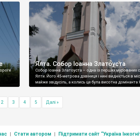
е
Ялта. Собор Іоанна Златоуста
ороге
Собор Іоанна Златоуста – одна із перших мурованих 
Ялти. Його 45-метрова дзвіниця і нині видніється в міс
майже звідусіль, а колись це була висотна домінанта 
2
3
4
5
Далі »
нас
Стати автором
Підтримати сайт “Україна Інкогні