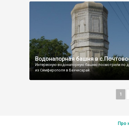
Водонапорная башня в с.Почтово
Интересную водонапорную башню посмотрели по д
из Симферополя в Бахчисарай.
1
Про 