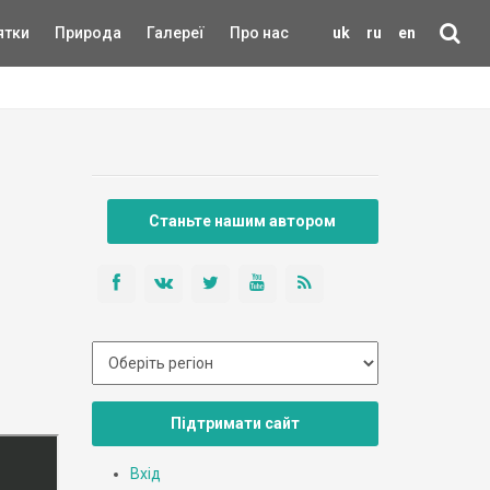
ятки
Природа
Галереї
Про нас
uk
ru
en
Станьте нашим автором
Підтримати сайт
Вхід