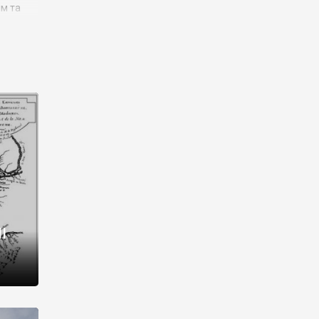
им та
ора і
є
го типу,
ей-
рний
ста:
 райони
від 2
I
і,
рукти,
 котрі