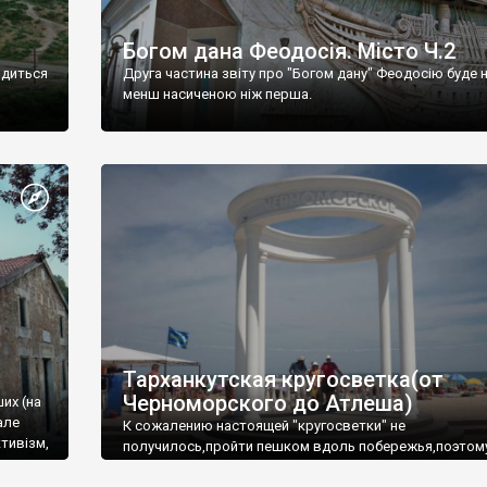
Богом дана Феодосія. Місто Ч.2
одиться
Друга частина звіту про "Богом дану" Феодосію буде 
менш насиченою ніж перша.
Тарханкутская кругосветка(от
Черноморского до Атлеша)
ших (на
але
К сожалению настоящей "кругосветки" не
тивізм,
получилось,пройти пешком вдоль побережья,поэтом
совершали радиальные вылазки из Оленевки.