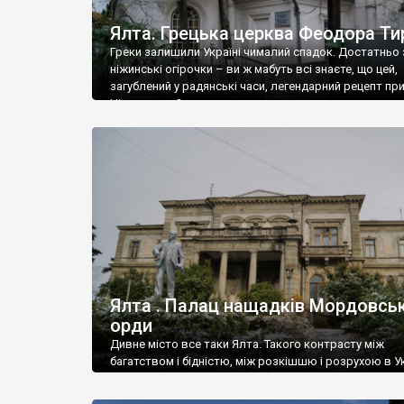
Ялта. Грецька церква Феодора Ти
Греки залишили Україні чималий спадок. Достатньо 
ніжинські огірочки – ви ж мабуть всі знаєте, що цей,
загублений у радянські часи, легендарний рецепт пр
Ніжин греки?
Ялта . Палац нащадків Мордовськ
орди
Дивне місто все таки Ялта. Такого контрасту між
багатством і бідністю, між розкішшю і розрухою в Ук
більше не знайдеш.