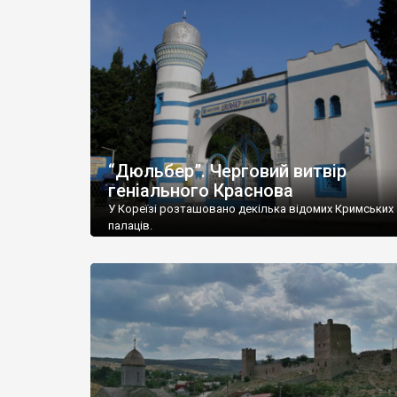
“Дюльбер”. Черговий витвір
геніального Краснова
У Кореїзі розташовано декілька відомих Кримських
палаців.