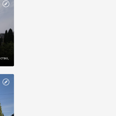
же
нство,