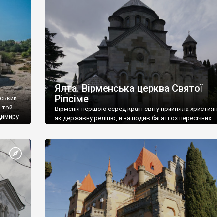
ефактів
називаються «повстяками» (postaki)…” “Вино. Крим
єкту
виробляє відмінне вино і його вдосталь: воно все ду
го».
легке біле і дуже […]
ти та
Ялта. Вірменська церква Святої
Ріпсіме
вський
 той
Вірменія першою серед країн світу прийняла христия
димиру
як державну релігію, й на подив багатьох пересічних
илю ІІ,
українців, які усіх кавказців вважають мусульманами,
 в
вірмени є відданими вірянами Христа