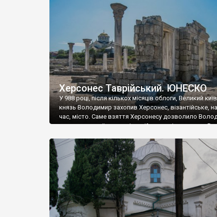
музею «Новгородський музей-заповідник» сотні арт
візантійської доби. Раритети викрадені з фондів об’
культурної спадщини ЮНЕСКО «Херсонеса Таврійсько
Офіційно – на виставку «Золото Візантії», але експер
влада в Україні вважають це лише […]
Херсонес Таврійський. ЮНЕСКО
У 988 році, після кількох місяців облоги, Великий киї
князь Володимир захопив Херсонес, візантійське, на
час, місто. Саме взяття Херсонесу дозволило Воло
диктувати свої умови візантійському імператору Вас
та одружитися з його дочкою Ганною. Цього ж року,
Херсонесі Володимир-язичник, став Василем-
християнином. А потім було Хрещення Русі. На честь
Херсонесу Таврійського названо місто […]