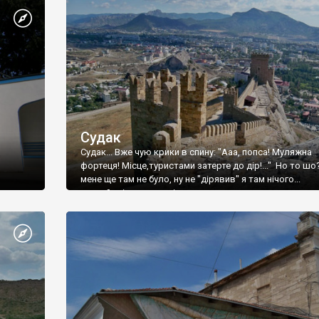
Судак
Судак... Вже чую крики в спину: "Ааа, попса! Муляжна
фортеця! Місце,туристами затерте до дір!..." Но то шо
мене ще там не було, ну не "дірявив" я там нічого...
принаймні до цього літа.