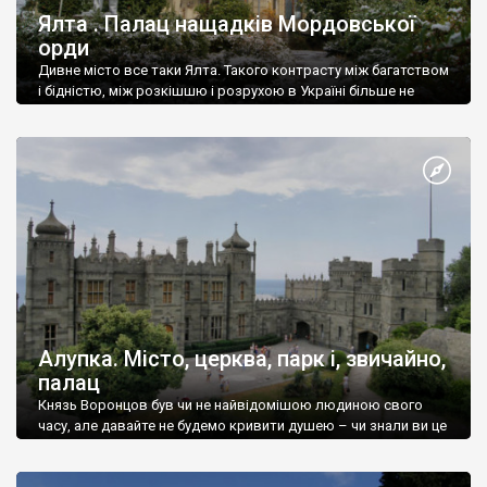
Ялта . Палац нащадків Мордовської
орди
Дивне місто все таки Ялта. Такого контрасту між багатством
і бідністю, між розкішшю і розрухою в Україні більше не
знайдеш.
Алупка. Місто, церква, парк і, звичайно,
палац
Князь Воронцов був чи не найвідомішою людиною свого
часу, але давайте не будемо кривити душею – чи знали ви це
прізвище до відвідин Алупки? Мабуть все таки ні.