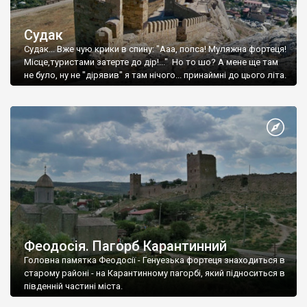
Судак
Судак... Вже чую крики в спину: "Ааа, попса! Муляжна фортеця!
Місце,туристами затерте до дір!..." Но то шо? А мене ще там
не було, ну не "дірявив" я там нічого... принаймні до цього літа.
Феодосія. Пагорб Карантинний
Головна памятка Феодосії - Генуезька фортеця знаходиться в
старому районі - на Карантинному пагорбі, який підноситься в
південній частині міста.