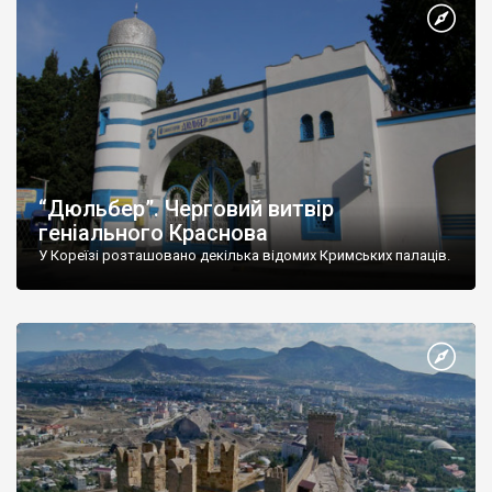
“Дюльбер”. Черговий витвір
геніального Краснова
У Кореїзі розташовано декілька відомих Кримських палаців.