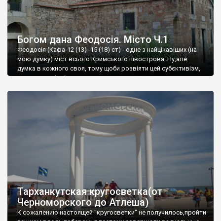
Богом дана Феодосія. Місто Ч.1
Феодосія (Кафа-12 (13) -15 (18) ст) - одне з найцікавіших (на
мою думку) міст всього Кримського півострова .Ну,але
думка в кожного своя, тому щоби розвіяти цей субєктивізм,
запрошую відвідати це
Тарханкутская кругосветка(от
Черноморского до Атлеша)
К сожалению настоящей "кругосветки" не получилось,пройти