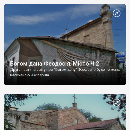
Богом дана Феодосія. Місто Ч.2
Друга частина звіту про "Богом дану" Феодосію буде не менш
насиченою ніж перша.