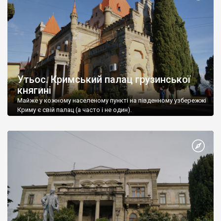
Утьос. Кримський палац грузинської
княгині
Майже у кожному населеному пункті на південному узбережжі
Криму є свій палац (а часто і не один).