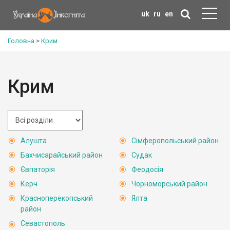
uk
ru
en
Головна
>
Крим
Крим
Алушта
Сімферопольський район
Бахчисарайський район
Судак
Євпаторія
Феодосія
Керч
Чорноморський район
Красноперекопський
Ялта
район
Севастополь