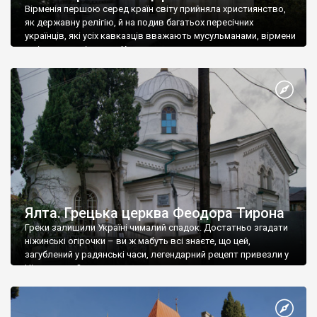
Вірменія першою серед країн світу прийняла християнство,
як державну релігію, й на подив багатьох пересічних
українців, які усіх кавказців вважають мусульманами, вірмени
є відданими вірянами Христа
Ялта. Грецька церква Феодора Тирона
Греки залишили Україні чималий спадок. Достатньо згадати
ніжинські огірочки – ви ж мабуть всі знаєте, що цей,
загублений у радянські часи, легендарний рецепт привезли у
Ніжин греки?