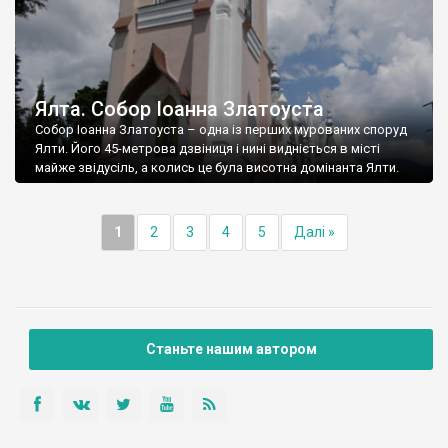
Ялта. Собор Іоанна Златоуста
Собор Іоанна Златоуста – одна із перших мурованих споруд
Ялти. Його 45-метрова дзвіниця і нині видніється в місті
майже звідусіль, а колись це була висотна домінанта Ялти.
1
2
3
4
5
Далі »
Станьте нашим автором