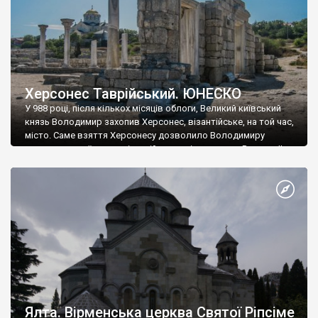
Херсонес Таврійський. ЮНЕСКО
У 988 році, після кількох місяців облоги, Великий київський
князь Володимир захопив Херсонес, візантійське, на той час,
місто. Саме взяття Херсонесу дозволило Володимиру
диктувати свої умови візантійському імператору Василю ІІ, та
одружитися з його дочкою Ганною. Цього ж року, в
Херсонесі Володимир-язичник, став Василем-християнином.
А потім було Хрещення Русі. На честь Херсонесу Таврійського
названо місто […]
Ялта. Вірменська церква Святої Ріпсіме