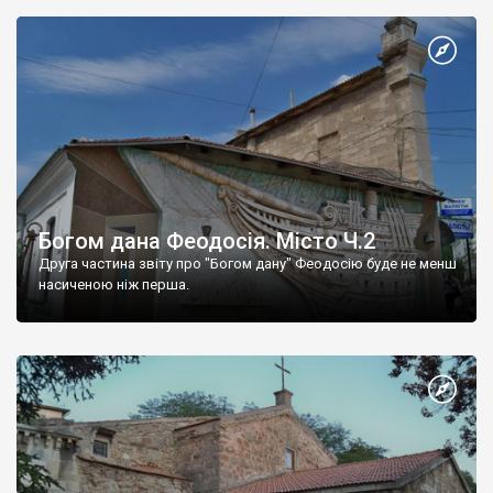
Богом дана Феодосія. Місто Ч.2
Друга частина звіту про "Богом дану" Феодосію буде не менш
насиченою ніж перша.