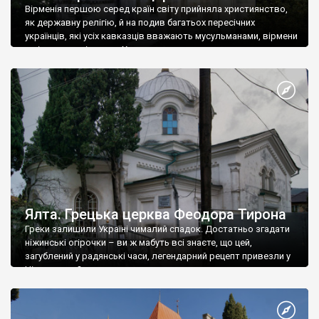
Вірменія першою серед країн світу прийняла християнство,
як державну релігію, й на подив багатьох пересічних
українців, які усіх кавказців вважають мусульманами, вірмени
є відданими вірянами Христа
Ялта. Грецька церква Феодора Тирона
Греки залишили Україні чималий спадок. Достатньо згадати
ніжинські огірочки – ви ж мабуть всі знаєте, що цей,
загублений у радянські часи, легендарний рецепт привезли у
Ніжин греки?