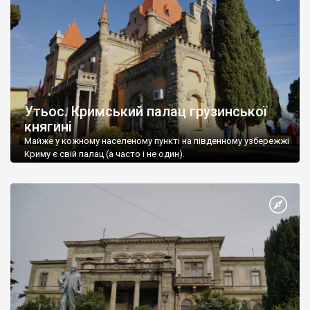
Утьос. Кримський палац грузинської
княгині
Майже у кожному населеному пункті на південному узбережжі
Криму є свій палац (а часто і не один).