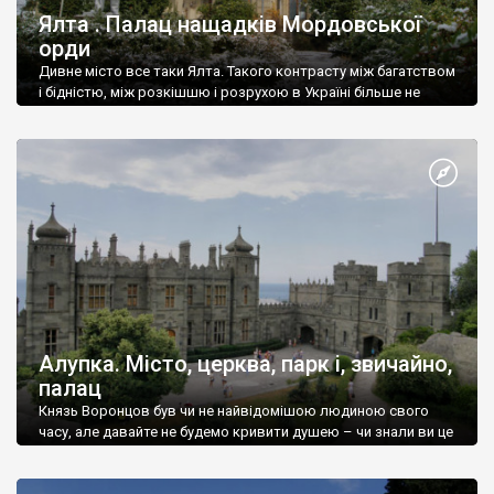
Ялта . Палац нащадків Мордовської
орди
Дивне місто все таки Ялта. Такого контрасту між багатством
і бідністю, між розкішшю і розрухою в Україні більше не
знайдеш.
Алупка. Місто, церква, парк і, звичайно,
палац
Князь Воронцов був чи не найвідомішою людиною свого
часу, але давайте не будемо кривити душею – чи знали ви це
прізвище до відвідин Алупки? Мабуть все таки ні.