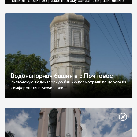
пешком вдоль побережья,поэтому совершали радиальные
вылазки из Оленевки.
Водонапорная башня в с.Почтовое
Интересную водонапорную башню посмотрели по дороге из
Симферополя в Бахчисарай.