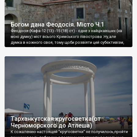
Богом дана Феодосія. Місто Ч.1
Феодосія (Кафа-12 (13) -15 (18) ст) - одне з найцікавіших (на
мою думку) міст всього Кримського півострова .Ну,але
думка в кожного своя, тому щоби розвіяти цей субєктивізм,
запрошую відвідати це
Тарханкутская кругосветка(от
Черноморского до Атлеша)
К сожалению настоящей "кругосветки" не получилось,пройти