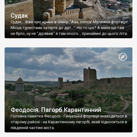
Судак
Судак... Вже чую крики в спину: "Ааа, попса! Муляжна фортеця!
Місце,туристами затерте до дір!..." Но то шо? А мене ще там
не було, ну не "дірявив" я там нічого... принаймні до цього літа.
Феодосія. Пагорб Карантинний
Головна памятка Феодосії - Генуезька фортеця знаходиться в
старому районі - на Карантинному пагорбі, який підноситься в
південній частині міста.