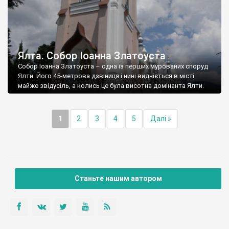
Ялта. Собор Іоанна Златоуста
Собор Іоанна Златоуста – одна із перших мурованих споруд
Ялти. Його 45-метрова дзвіниця і нині видніється в місті
майже звідусіль, а колись це була висотна домінанта Ялти.
1
2
3
4
5
Далі »
Станьте нашим автором