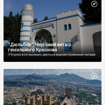
“Дюльбер”. Черговий витвір
геніального Краснова
У Кореїзі розташовано декілька відомих Кримських палаців.