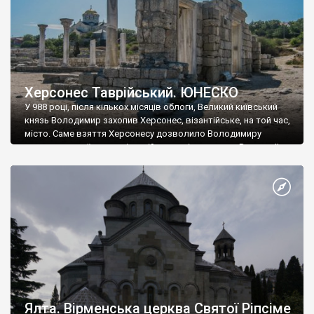
Херсонес Таврійський. ЮНЕСКО
У 988 році, після кількох місяців облоги, Великий київський
князь Володимир захопив Херсонес, візантійське, на той час,
місто. Саме взяття Херсонесу дозволило Володимиру
диктувати свої умови візантійському імператору Василю ІІ, та
одружитися з його дочкою Ганною. Цього ж року, в
Херсонесі Володимир-язичник, став Василем-християнином.
А потім було Хрещення Русі. На честь Херсонесу Таврійського
названо місто […]
Ялта. Вірменська церква Святої Ріпсіме