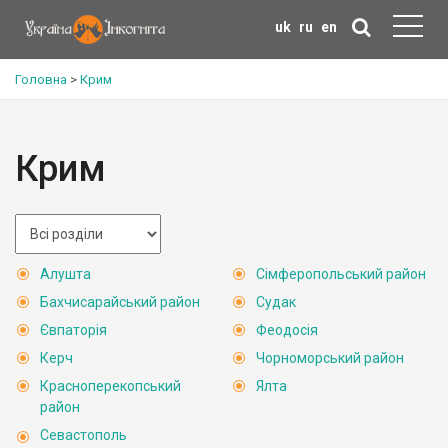
uk
ru
en
Головна
>
Крим
Крим
Алушта
Сімферопольський район
Бахчисарайський район
Судак
Євпаторія
Феодосія
Керч
Чорноморський район
Красноперекопський
Ялта
район
Севастополь