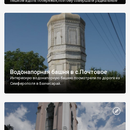
пешком вдоль побережья,поэтому совершали радиальные
вылазки из Оленевки.
Водонапорная башня в с.Почтовое
Интересную водонапорную башню посмотрели по дороге из
Симферополя в Бахчисарай.