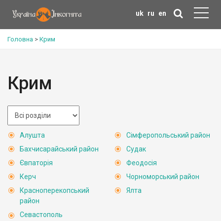
uk
ru
en
Головна
>
Крим
Крим
Алушта
Сімферопольський район
Бахчисарайський район
Судак
Євпаторія
Феодосія
Керч
Чорноморський район
Красноперекопський
Ялта
район
Севастополь