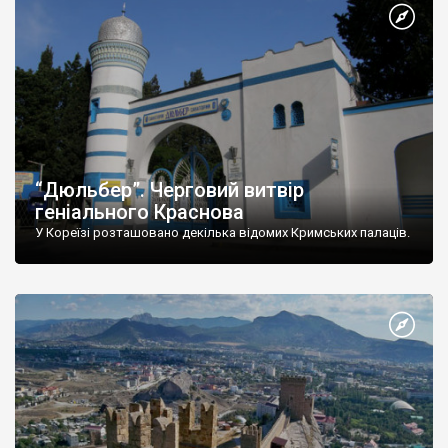
“Дюльбер”. Черговий витвір
геніального Краснова
У Кореїзі розташовано декілька відомих Кримських палаців.