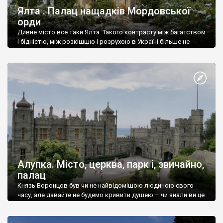
Ялта . Палац нащадків Мордовської
орди
Дивне місто все таки Ялта. Такого контрасту між багатством
і бідністю, між розкішшю і розрухою в Україні більше не
знайдеш.
Алупка. Місто, церква, парк і, звичайно,
палац
Князь Воронцов був чи не найвідомішою людиною свого
часу, але давайте не будемо кривити душею – чи знали ви це
прізвище до відвідин Алупки? Мабуть все таки ні.