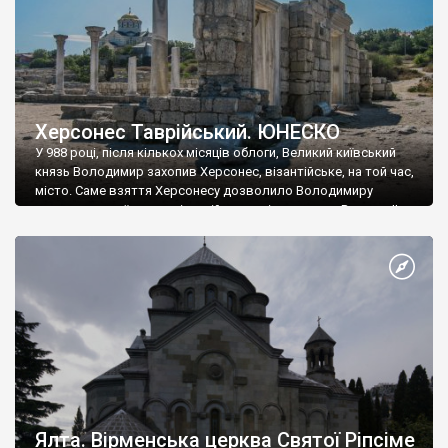
Херсонес Таврійський. ЮНЕСКО
У 988 році, після кількох місяців облоги, Великий київський
князь Володимир захопив Херсонес, візантійське, на той час,
місто. Саме взяття Херсонесу дозволило Володимиру
диктувати свої умови візантійському імператору Василю ІІ, та
одружитися з його дочкою Ганною. Цього ж року, в
Херсонесі Володимир-язичник, став Василем-християнином.
А потім було Хрещення Русі. На честь Херсонесу Таврійського
названо місто […]
Ялта. Вірменська церква Святої Ріпсіме