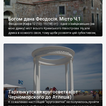
Богом дана Феодосія. Місто Ч.1
Феодосія (Кафа-12 (13) -15 (18) ст) - одне з найцікавіших (на
мою думку) міст всього Кримського півострова .Ну,але
думка в кожного своя, тому щоби розвіяти цей субєктивізм,
запрошую відвідати це
Тарханкутская кругосветка(от
Черноморского до Атлеша)
К сожалению настоящей "кругосветки" не получилось,пройти