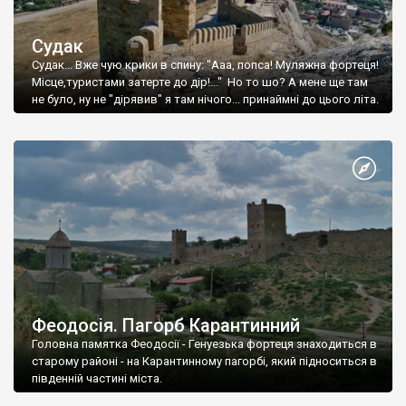
Судак
Судак... Вже чую крики в спину: "Ааа, попса! Муляжна фортеця!
Місце,туристами затерте до дір!..." Но то шо? А мене ще там
не було, ну не "дірявив" я там нічого... принаймні до цього літа.
Феодосія. Пагорб Карантинний
Головна памятка Феодосії - Генуезька фортеця знаходиться в
старому районі - на Карантинному пагорбі, який підноситься в
південній частині міста.