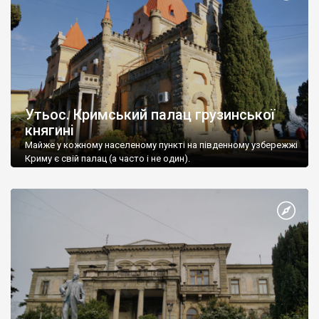
Утьос. Кримський палац грузинської
княгині
Майже у кожному населеному пункті на південному узбережжі
Криму є свій палац (а часто і не один).