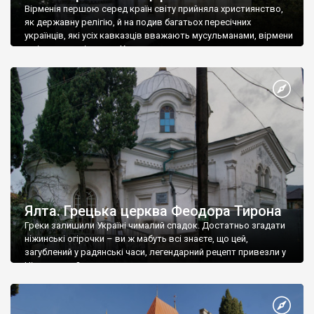
Вірменія першою серед країн світу прийняла християнство,
як державну релігію, й на подив багатьох пересічних
українців, які усіх кавказців вважають мусульманами, вірмени
є відданими вірянами Христа
Ялта. Грецька церква Феодора Тирона
Греки залишили Україні чималий спадок. Достатньо згадати
ніжинські огірочки – ви ж мабуть всі знаєте, що цей,
загублений у радянські часи, легендарний рецепт привезли у
Ніжин греки?