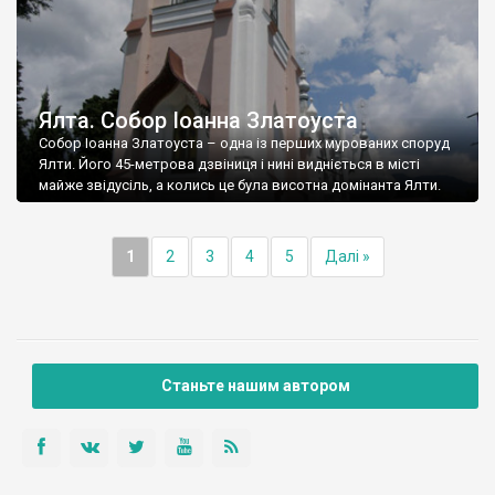
Ялта. Собор Іоанна Златоуста
Собор Іоанна Златоуста – одна із перших мурованих споруд
Ялти. Його 45-метрова дзвіниця і нині видніється в місті
майже звідусіль, а колись це була висотна домінанта Ялти.
1
2
3
4
5
Далі »
Станьте нашим автором