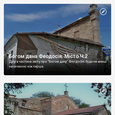
Богом дана Феодосія. Місто Ч.2
Друга частина звіту про "Богом дану" Феодосію буде не менш
насиченою ніж перша.