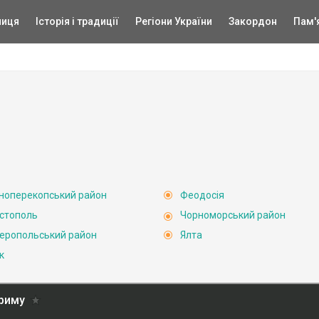
ниця
Історія і традиції
Регіони України
Закордон
Пам'
ноперекопський район
Феодосія
стополь
Чорноморський район
еропольський район
Ялта
к