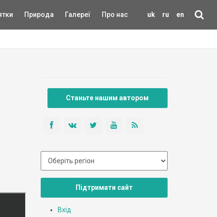
ятки
Природа
Галереї
Про нас
uk
ru
en
Станьте нашим автором
Підтримати сайт
Вхід