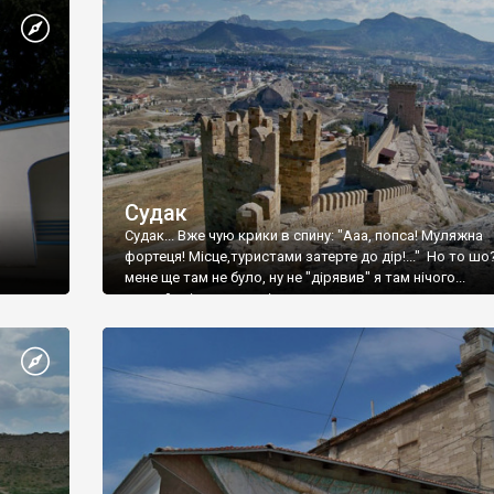
Судак
Судак... Вже чую крики в спину: "Ааа, попса! Муляжна
фортеця! Місце,туристами затерте до дір!..." Но то шо
мене ще там не було, ну не "дірявив" я там нічого...
принаймні до цього літа.