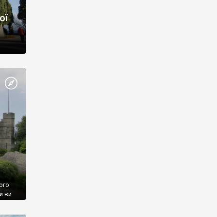
ої
ого
и ви