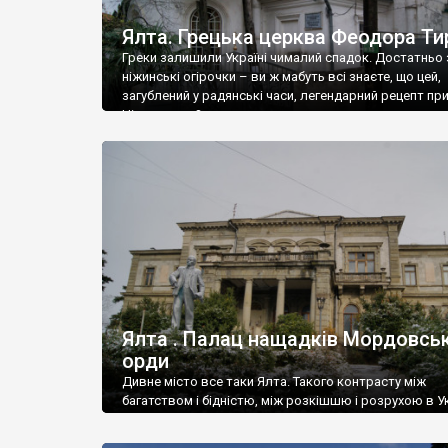
Ялта. Грецька церква Феодора Ти
Греки залишили Україні чималий спадок. Достатньо 
ніжинські огірочки – ви ж мабуть всі знаєте, що цей,
загублений у радянські часи, легендарний рецепт пр
Ніжин греки?
Ялта . Палац нащадків Мордовськ
орди
Дивне місто все таки Ялта. Такого контрасту між
багатством і бідністю, між розкішшю і розрухою в Ук
більше не знайдеш.