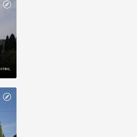
же
нство,