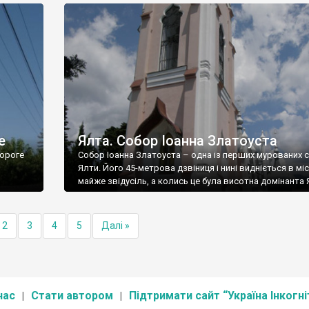
е
Ялта. Собор Іоанна Златоуста
ороге
Собор Іоанна Златоуста – одна із перших мурованих 
Ялти. Його 45-метрова дзвіниця і нині видніється в міс
майже звідусіль, а колись це була висотна домінанта 
2
3
4
5
Далі »
нас
Стати автором
Підтримати сайт “Україна Інкогні