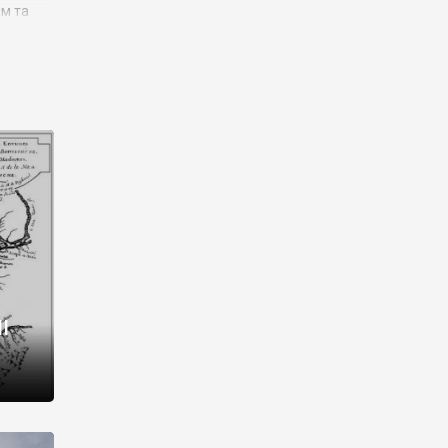
им та
ора і
є
го типу,
ей-
рний
ста:
 райони
від 2
I
і,
рукти,
 котрі