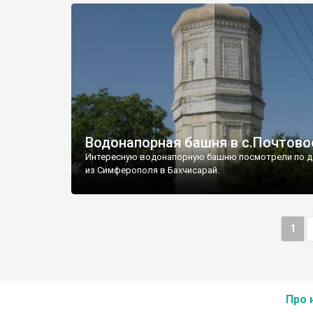
Водонапорная башня в с.Почтово
Интересную водонапорную башню посмотрели по д
из Симферополя в Бахчисарай.
1
Про 