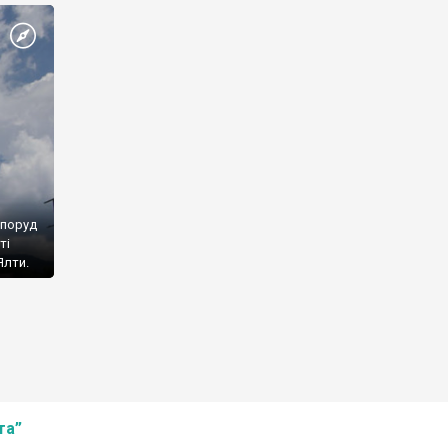
споруд
ті
Ялти.
та”