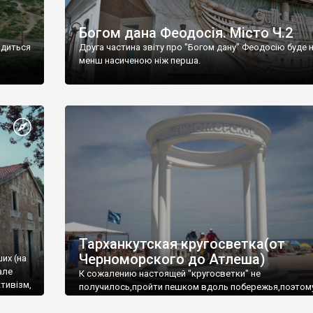
Богом дана Феодосія. Місто Ч.2
одиться
Друга частина звіту про "Богом дану" Феодосію буде 
менш насиченою ніж перша.
Тарханкутская кругосветка(от
Черноморского до Атлеша)
ших (на
але
К сожалению настоящей "кругосветки" не
тивізм,
получилось,пройти пешком вдоль побережья,поэтом
совершали радиальные вылазки из Оленевки.