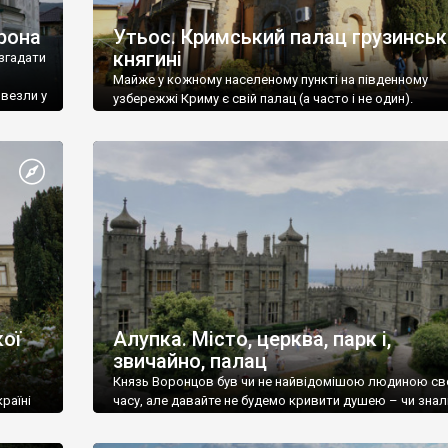
рона
Утьос. Кримський палац грузинськ
княгині
згадати
Майже у кожному населеному пункті на південному
ивезли у
узбережжі Криму є свій палац (а часто і не один).
ої
Алупка. Місто, церква, парк і,
звичайно, палац
Князь Воронцов був чи не найвідомішою людиною св
раїні
часу, але давайте не будемо кривити душею – чи знал
це прізвище до відвідин Алупки? Мабуть все таки ні.