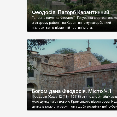
Феодосія. Пагорб Карантинний
Головна памятка Феодосії - Генуезька фортеця знах
в старому районі - на Карантинному пагорбі, який
підноситься в південній частині міста.
Богом дана Феодосія. Місто Ч.1
Феодосія (Кафа-12 (13) -15 (18) ст) - одне з найцікаві
мою думку) міст всього Кримського півострова .Ну,
думка в кожного своя, тому щоби розвіяти цей субєк
запрошую відвідати це