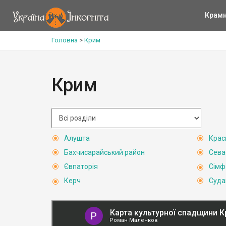
Крам
Головна
>
Крим
Крим
Алушта
Крас
Бахчисарайський район
Сева
Євпаторія
Сімф
Керч
Суда