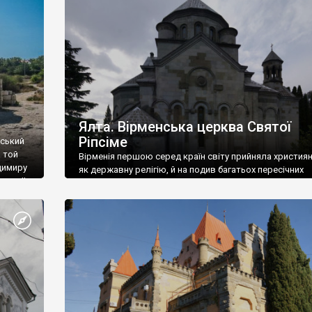
ефактів
називаються «повстяками» (postaki)…” “Вино. Крим
єкту
виробляє відмінне вино і його вдосталь: воно все ду
го».
легке біле і дуже […]
ти та
Ялта. Вірменська церква Святої
Ріпсіме
вський
 той
Вірменія першою серед країн світу прийняла христия
димиру
як державну релігію, й на подив багатьох пересічних
илю ІІ,
українців, які усіх кавказців вважають мусульманами,
 в
вірмени є відданими вірянами Христа