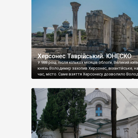
музею «Новгородський музей-заповідник» сотні арт
візантійської доби. Раритети викрадені з фондів об’
культурної спадщини ЮНЕСКО «Херсонеса Таврійсько
Офіційно – на виставку «Золото Візантії», але експер
влада в Україні вважають це лише […]
Херсонес Таврійський. ЮНЕСКО
У 988 році, після кількох місяців облоги, Великий киї
князь Володимир захопив Херсонес, візантійське, на
час, місто. Саме взяття Херсонесу дозволило Воло
диктувати свої умови візантійському імператору Вас
та одружитися з його дочкою Ганною. Цього ж року,
Херсонесі Володимир-язичник, став Василем-
християнином. А потім було Хрещення Русі. На честь
Херсонесу Таврійського названо місто […]