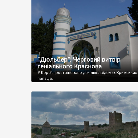
“Дюльбер”. Черговий витвір
геніального Краснова
У Кореїзі розташовано декілька відомих Кримських
палаців.