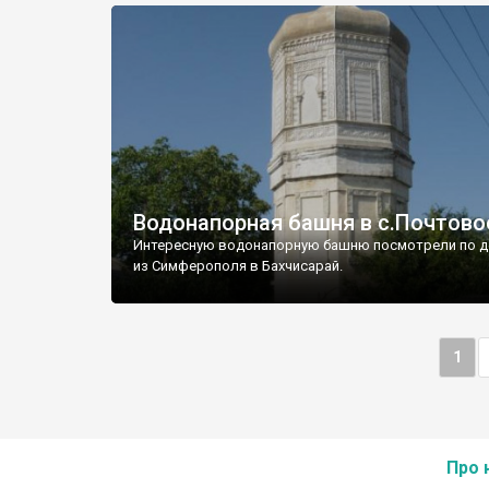
Водонапорная башня в с.Почтово
Интересную водонапорную башню посмотрели по д
из Симферополя в Бахчисарай.
1
Про 