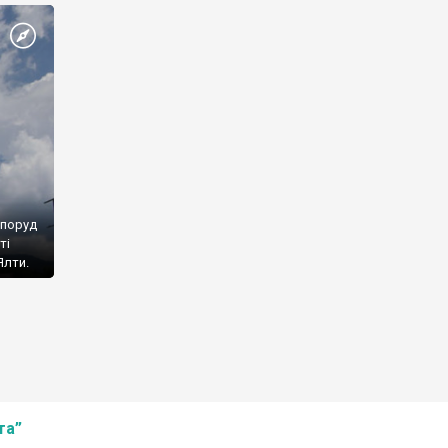
споруд
ті
Ялти.
та”