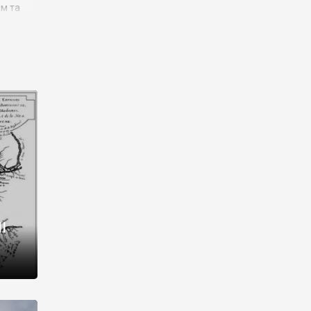
им та
ора і
є
го типу,
ей-
рний
ста:
 райони
від 2
I
і,
рукти,
 котрі