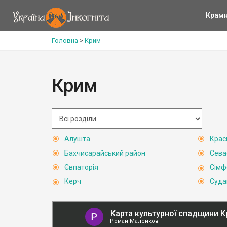
Крам
Головна
>
Крим
Крим
Алушта
Крас
Бахчисарайський район
Сева
Євпаторія
Сімф
Керч
Суда