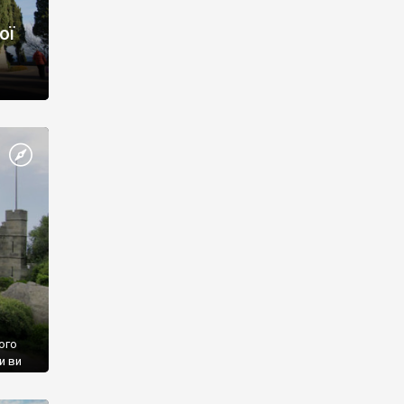
ої
ого
и ви