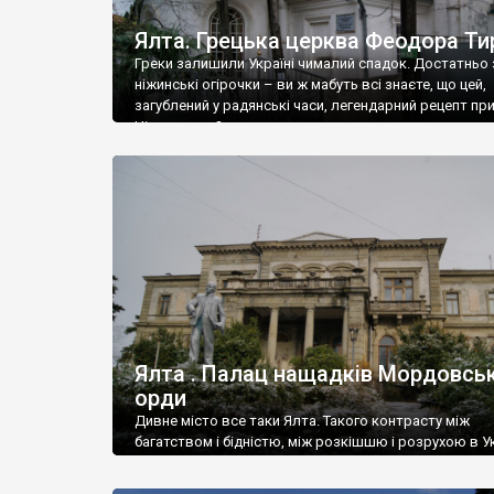
Ялта. Грецька церква Феодора Ти
Греки залишили Україні чималий спадок. Достатньо 
ніжинські огірочки – ви ж мабуть всі знаєте, що цей,
загублений у радянські часи, легендарний рецепт пр
Ніжин греки?
Ялта . Палац нащадків Мордовськ
орди
Дивне місто все таки Ялта. Такого контрасту між
багатством і бідністю, між розкішшю і розрухою в Ук
більше не знайдеш.