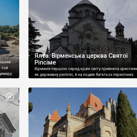
ефактів
називаються «повстяками» (postaki)…” “Вино. Крим
єкту
виробляє відмінне вино і його вдосталь: воно все ду
го».
легке біле і дуже […]
ти та
Ялта. Вірменська церква Святої
Ріпсіме
вський
 той
Вірменія першою серед країн світу прийняла христия
димиру
як державну релігію, й на подив багатьох пересічних
илю ІІ,
українців, які усіх кавказців вважають мусульманами,
 в
вірмени є відданими вірянами Христа