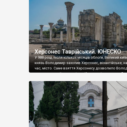
музею «Новгородський музей-заповідник» сотні арт
візантійської доби. Раритети викрадені з фондів об’
культурної спадщини ЮНЕСКО «Херсонеса Таврійсько
Офіційно – на виставку «Золото Візантії», але експер
влада в Україні вважають це лише […]
Херсонес Таврійський. ЮНЕСКО
У 988 році, після кількох місяців облоги, Великий киї
князь Володимир захопив Херсонес, візантійське, на
час, місто. Саме взяття Херсонесу дозволило Воло
диктувати свої умови візантійському імператору Вас
та одружитися з його дочкою Ганною. Цього ж року,
Херсонесі Володимир-язичник, став Василем-
християнином. А потім було Хрещення Русі. На честь
Херсонесу Таврійського названо місто […]