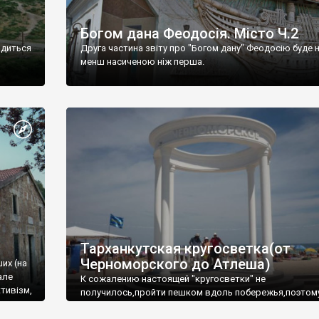
Богом дана Феодосія. Місто Ч.2
одиться
Друга частина звіту про "Богом дану" Феодосію буде 
менш насиченою ніж перша.
Тарханкутская кругосветка(от
Черноморского до Атлеша)
ших (на
але
К сожалению настоящей "кругосветки" не
тивізм,
получилось,пройти пешком вдоль побережья,поэтом
совершали радиальные вылазки из Оленевки.