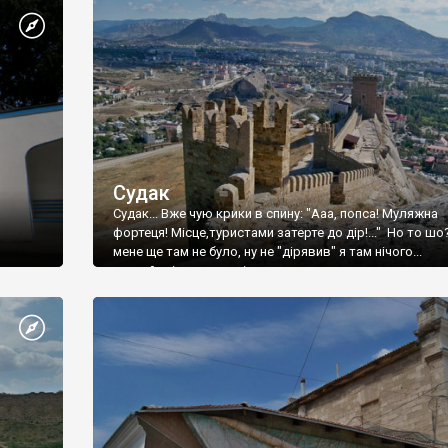
Судак
Судак... Вже чую крики в спину: "Ааа, попса! Муляжна
фортеця! Місце,туристами затерте до дір!..." Но то шо
мене ще там не було, ну не "дірявив" я там нічого...
принаймні до цього літа.