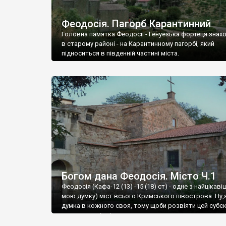
Феодосія. Пагорб Карантинний
Головна памятка Феодосії - Генуезька фортеця знах
в старому районі - на Карантинному пагорбі, який
підноситься в південній частині міста.
Богом дана Феодосія. Місто Ч.1
Феодосія (Кафа-12 (13) -15 (18) ст) - одне з найцікаві
мою думку) міст всього Кримського півострова .Ну,
думка в кожного своя, тому щоби розвіяти цей субєк
запрошую відвідати це