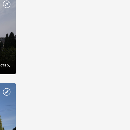
же
нство,