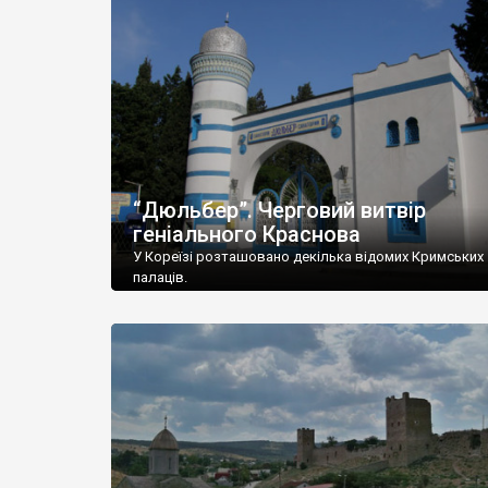
“Дюльбер”. Черговий витвір
геніального Краснова
У Кореїзі розташовано декілька відомих Кримських
палаців.