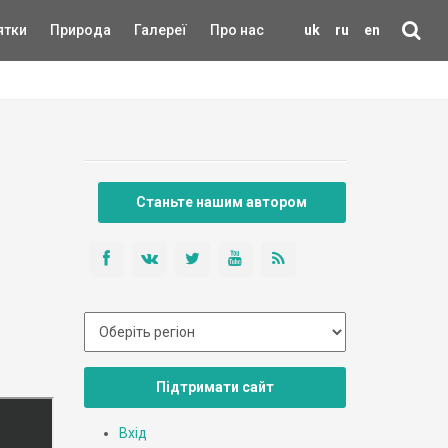
ятки
Природа
Галереї
Про нас
uk
ru
en
Станьте нашим автором
Підтримати сайт
Вхід