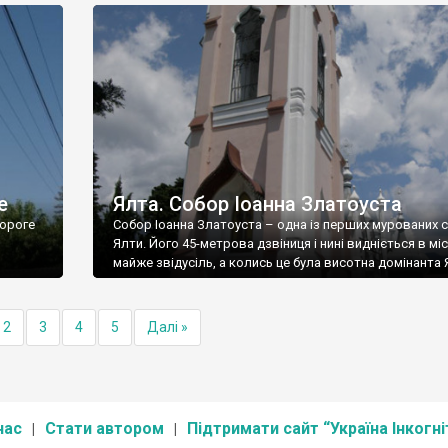
е
Ялта. Собор Іоанна Златоуста
ороге
Собор Іоанна Златоуста – одна із перших мурованих 
Ялти. Його 45-метрова дзвіниця і нині видніється в міс
майже звідусіль, а колись це була висотна домінанта 
2
3
4
5
Далі »
нас
Стати автором
Підтримати сайт “Україна Інкогні