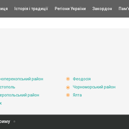
ниця
Історія і традиції
Регіони України
Закордон
Пам'
ноперекопський район
Феодосія
стополь
Чорноморський район
еропольський район
Ялта
к