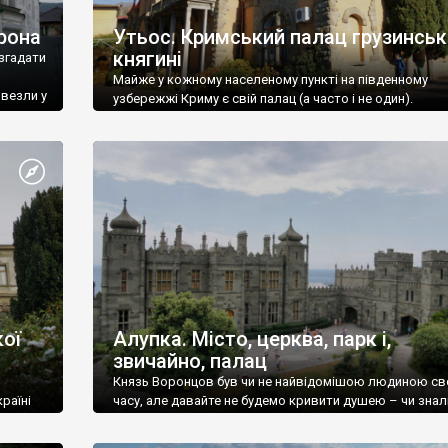
рона
Утьос. Кримський палац грузинськ
княгині
згадати
Майже у кожному населеному пункті на південному
ивезли у
узбережжі Криму є свій палац (а часто і не один).
ої
Алупка. Місто, церква, парк і,
звичайно, палац
Князь Воронцов був чи не найвідомішою людиною св
раїні
часу, але давайте не будемо кривити душею – чи знал
це прізвище до відвідин Алупки? Мабуть все таки ні.