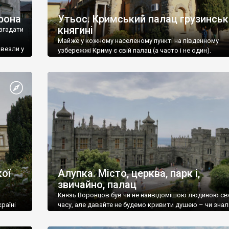
рона
Утьос. Кримський палац грузинськ
княгині
згадати
Майже у кожному населеному пункті на південному
ивезли у
узбережжі Криму є свій палац (а часто і не один).
ої
Алупка. Місто, церква, парк і,
звичайно, палац
Князь Воронцов був чи не найвідомішою людиною св
раїні
часу, але давайте не будемо кривити душею – чи знал
це прізвище до відвідин Алупки? Мабуть все таки ні.