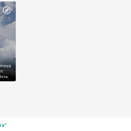
споруд
ті
Ялти.
та”