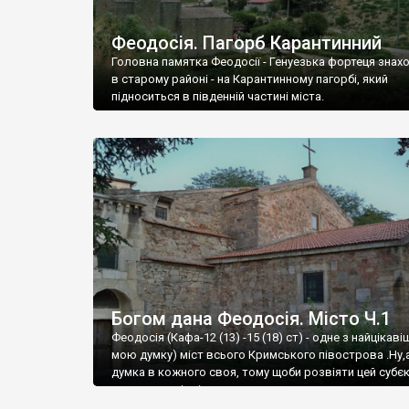
Феодосія. Пагорб Карантинний
Головна памятка Феодосії - Генуезька фортеця знах
в старому районі - на Карантинному пагорбі, який
підноситься в південній частині міста.
Богом дана Феодосія. Місто Ч.1
Феодосія (Кафа-12 (13) -15 (18) ст) - одне з найцікаві
мою думку) міст всього Кримського півострова .Ну,
думка в кожного своя, тому щоби розвіяти цей субєк
запрошую відвідати це