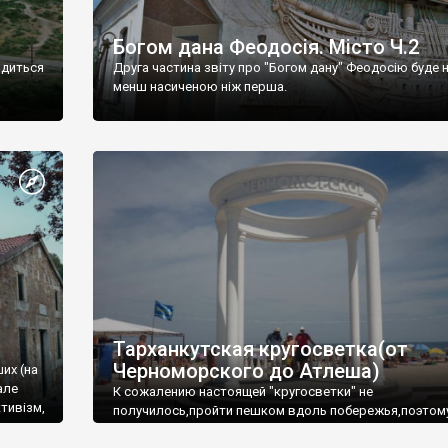
Богом дана Феодосія. Місто Ч.2
одиться
Друга частина звіту про "Богом дану" Феодосію буде 
менш насиченою ніж перша.
Тарханкутская кругосветка(от
Черноморского до Атлеша)
ших (на
але
К сожалению настоящей "кругосветки" не
тивізм,
получилось,пройти пешком вдоль побережья,поэтом
совершали радиальные вылазки из Оленевки.