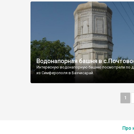
Водонапорная башня в с.Почтово
Интересную водонапорную башню посмотрели по д
из Симферополя в Бахчисарай.
1
Про 