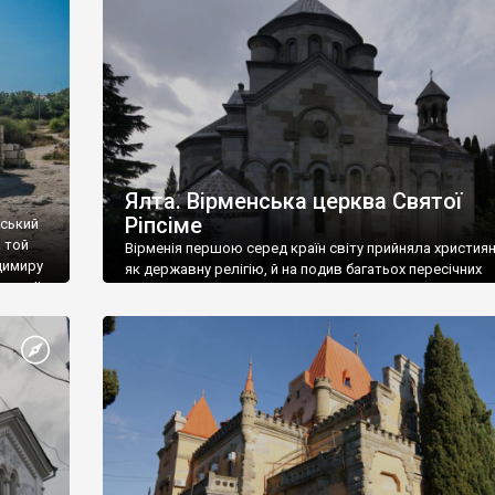
ефактів
називаються «повстяками» (postaki)…” “Вино. Крим
єкту
виробляє відмінне вино і його вдосталь: воно все ду
го».
легке біле і дуже […]
ти та
Ялта. Вірменська церква Святої
Ріпсіме
вський
 той
Вірменія першою серед країн світу прийняла христия
димиру
як державну релігію, й на подив багатьох пересічних
илю ІІ,
українців, які усіх кавказців вважають мусульманами,
 в
вірмени є відданими вірянами Христа