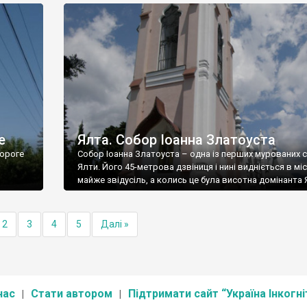
е
Ялта. Собор Іоанна Златоуста
ороге
Собор Іоанна Златоуста – одна із перших мурованих 
Ялти. Його 45-метрова дзвіниця і нині видніється в міс
майже звідусіль, а колись це була висотна домінанта 
2
3
4
5
Далі »
нас
Стати автором
Підтримати сайт “Україна Інкогні