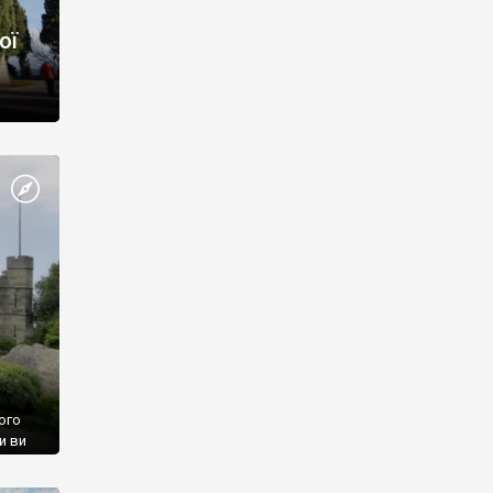
ої
ого
и ви