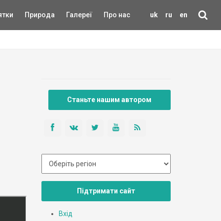
ятки
Природа
Галереї
Про нас
uk
ru
en
Станьте нашим автором
Підтримати сайт
Вхід