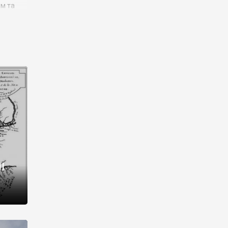
им та
ора і
є
го типу,
ей-
рний
ста:
 райони
від 2
I
і,
рукти,
 котрі