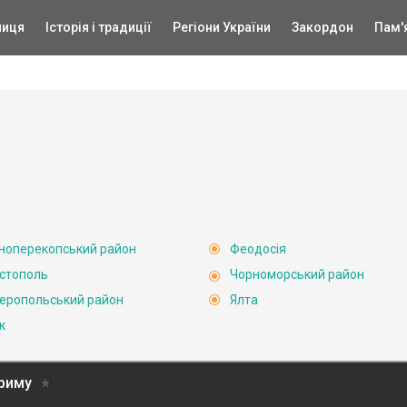
ниця
Історія і традиції
Регіони України
Закордон
Пам'
ноперекопський район
Феодосія
стополь
Чорноморський район
еропольський район
Ялта
к