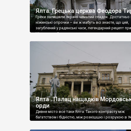
Ялта. Грецька церква Феодора Ти
Греки залишили Україні чималий спадок. Достатньо 
ніжинські огірочки – ви ж мабуть всі знаєте, що цей,
загублений у радянські часи, легендарний рецепт пр
Ніжин греки?
Ялта . Палац нащадків Мордовськ
орди
Дивне місто все таки Ялта. Такого контрасту між
багатством і бідністю, між розкішшю і розрухою в Ук
більше не знайдеш.