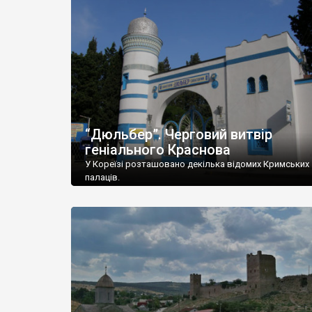
“Дюльбер”. Черговий витвір
геніального Краснова
У Кореїзі розташовано декілька відомих Кримських
палаців.