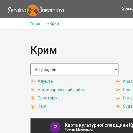
Крам
Головна
>
Крим
Крим
Алушта
Крас
Бахчисарайський район
Сева
Євпаторія
Сімф
Керч
Суда