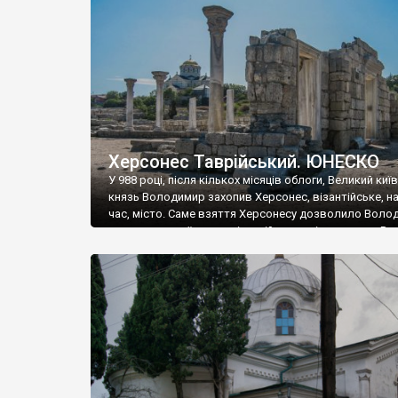
музею «Новгородський музей-заповідник» сотні арт
візантійської доби. Раритети викрадені з фондів об’
культурної спадщини ЮНЕСКО «Херсонеса Таврійсько
Офіційно – на виставку «Золото Візантії», але експер
влада в Україні вважають це лише […]
Херсонес Таврійський. ЮНЕСКО
У 988 році, після кількох місяців облоги, Великий киї
князь Володимир захопив Херсонес, візантійське, на
час, місто. Саме взяття Херсонесу дозволило Воло
диктувати свої умови візантійському імператору Вас
та одружитися з його дочкою Ганною. Цього ж року,
Херсонесі Володимир-язичник, став Василем-
християнином. А потім було Хрещення Русі. На честь
Херсонесу Таврійського названо місто […]