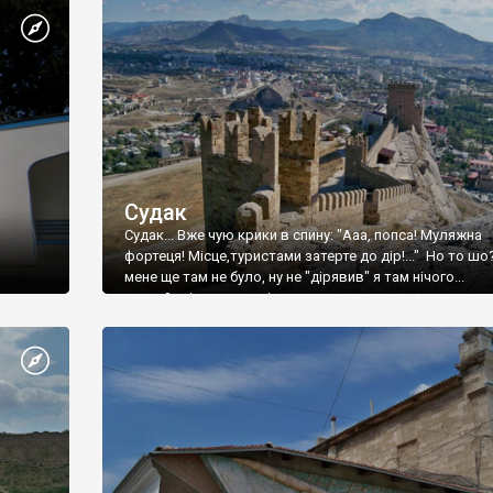
Судак
Судак... Вже чую крики в спину: "Ааа, попса! Муляжна
фортеця! Місце,туристами затерте до дір!..." Но то шо
мене ще там не було, ну не "дірявив" я там нічого...
принаймні до цього літа.