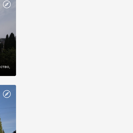
же
нство,