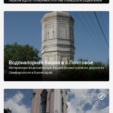
пешком вдоль побережья,поэтому совершали радиальные
вылазки из Оленевки.
Водонапорная башня в с.Почтовое
Интересную водонапорную башню посмотрели по дороге из
Симферополя в Бахчисарай.