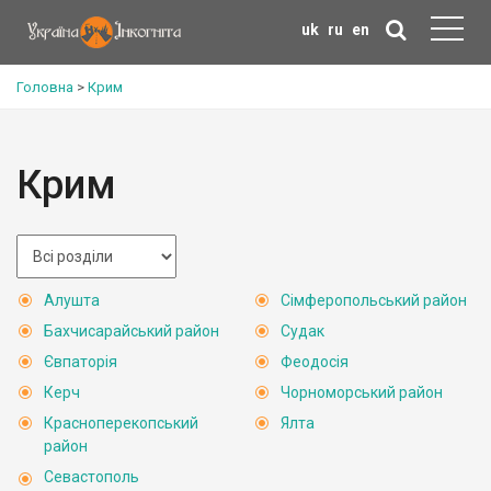
uk
ru
en
Головна
>
Крим
Крим
Алушта
Сімферопольський район
Бахчисарайський район
Судак
Євпаторія
Феодосія
Керч
Чорноморський район
Красноперекопський
Ялта
район
Севастополь