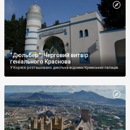
“Дюльбер”. Черговий витвір
геніального Краснова
У Кореїзі розташовано декілька відомих Кримських палаців.