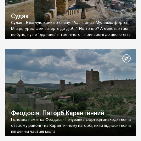
Судак
Судак... Вже чую крики в спину: "Ааа, попса! Муляжна фортеця!
Місце,туристами затерте до дір!..." Но то шо? А мене ще там
не було, ну не "дірявив" я там нічого... принаймні до цього літа.
Феодосія. Пагорб Карантинний
Головна памятка Феодосії - Генуезька фортеця знаходиться в
старому районі - на Карантинному пагорбі, який підноситься в
південній частині міста.