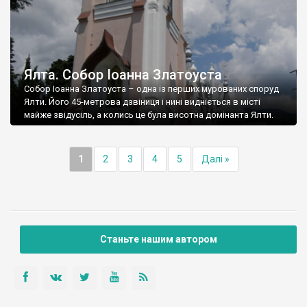
Ялта. Собор Іоанна Златоуста
Собор Іоанна Златоуста – одна із перших мурованих споруд
Ялти. Його 45-метрова дзвіниця і нині видніється в місті
майже звідусіль, а колись це була висотна домінанта Ялти.
1
2
3
4
5
Далі »
Станьте нашим автором