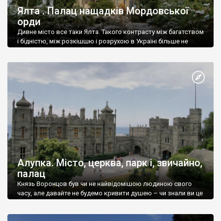
Ялта . Палац нащадків Мордовської
орди
Дивне місто все таки Ялта. Такого контрасту між багатством
і бідністю, між розкішшю і розрухою в Україні більше не
знайдеш.
Алупка. Місто, церква, парк і, звичайно,
палац
Князь Воронцов був чи не найвідомішою людиною свого
часу, але давайте не будемо кривити душею – чи знали ви це
прізвище до відвідин Алупки? Мабуть все таки ні.