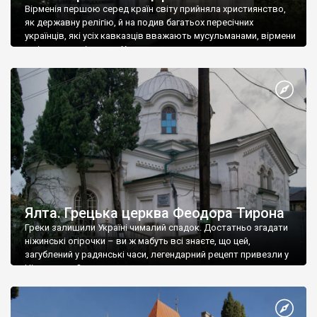
Вірменія першою серед країн світу прийняла християнство,
як державну релігію, й на подив багатьох пересічних
українців, які усіх кавказців вважають мусульманами, вірмени
є відданими вірянами Христа
Ялта. Грецька церква Феодора Тирона
Греки залишили Україні чималий спадок. Достатньо згадати
ніжинські огірочки – ви ж мабуть всі знаєте, що цей,
загублений у радянські часи, легендарний рецепт привезли у
Ніжин греки?