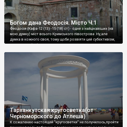
Богом дана Феодосія. Місто Ч.1
Феодосія (Кафа-12 (13) -15 (18) ст) - одне з найцікавіших (на
мою думку) міст всього Кримського півострова .Ну,але
думка в кожного своя, тому щоби розвіяти цей субєктивізм,
запрошую відвідати це
Тарханкутская кругосветка(от
Черноморского до Атлеша)
К сожалению настоящей "кругосветки" не получилось,пройти