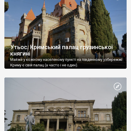
Утьос. Кримський палац грузинської
княгині
Майже у кожному населеному пункті на південному узбережжі
Криму є свій палац (а часто і не один).