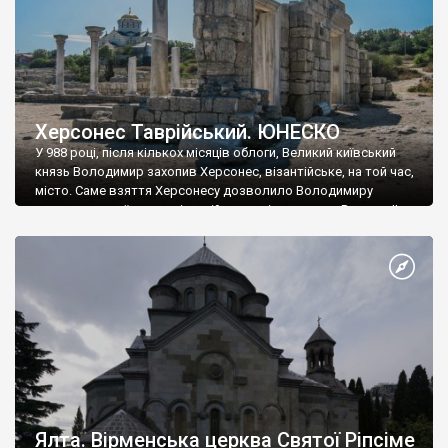
Херсонес Таврійський. ЮНЕСКО
У 988 році, після кількох місяців облоги, Великий київський
князь Володимир захопив Херсонес, візантійське, на той час,
місто. Саме взяття Херсонесу дозволило Володимиру
диктувати свої умови візантійському імператору Василю ІІ, та
одружитися з його дочкою Ганною. Цього ж року, в
Херсонесі Володимир-язичник, став Василем-християнином.
А потім було Хрещення Русі. На честь Херсонесу Таврійського
названо місто […]
Ялта. Вірменська церква Святої Ріпсіме