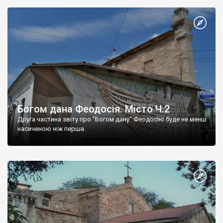
Богом дана Феодосія. Місто Ч.2
Друга частина звіту про "Богом дану" Феодосію буде не менш
насиченою ніж перша.