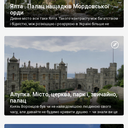
Ялта . Палац нащадків Мордовської
орди
Дивне місто все таки Ялта. Такого контрасту між багатством
і бідністю, між розкішшю і розрухою в Україні більше не
знайдеш.
Алупка. Місто, церква, парк і, звичайно,
палац
Князь Воронцов був чи не найвідомішою людиною свого
часу, але давайте не будемо кривити душею – чи знали ви це
прізвище до відвідин Алупки? Мабуть все таки ні.