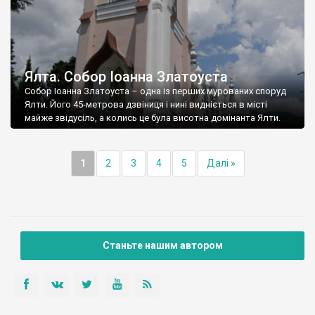
Ялта. Собор Іоанна Златоуста
Собор Іоанна Златоуста – одна із перших мурованих споруд
Ялти. Його 45-метрова дзвіниця і нині видніється в місті
майже звідусіль, а колись це була висотна домінанта Ялти.
1
2
3
4
5
Далі »
Станьте нашим автором