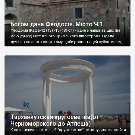
Богом дана Феодосія. Місто Ч.1
Феодосія (Кафа-12 (13) -15 (18) ст) - одне з найцікавіших (на
мою думку) міст всього Кримського півострова .Ну,але
думка в кожного своя, тому щоби розвіяти цей субєктивізм,
запрошую відвідати це
Тарханкутская кругосветка(от
Черноморского до Атлеша)
К сожалению настоящей "кругосветки" не получилось,пройти