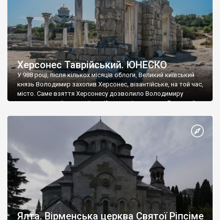
Херсонес Таврійський. ЮНЕСКО
У 988 році, після кількох місяців облоги, Великий київський
князь Володимир захопив Херсонес, візантійське, на той час,
місто. Саме взяття Херсонесу дозволило Володимиру
диктувати свої умови візантійському імператору Василю ІІ, та
одружитися з його дочкою Ганною. Цього ж року, в
Херсонесі Володимир-язичник, став Василем-християнином.
А потім було Хрещення Русі. На честь Херсонесу Таврійського
названо місто […]
Ялта. Вірменська церква Святої Ріпсіме