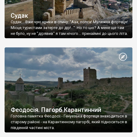
Судак
Судак... Вже чую крики в спину: "Ааа, попса! Муляжна фортеця!
Місце,туристами затерте до дір!..." Но то шо? А мене ще там
не було, ну не "дірявив" я там нічого... принаймні до цього літа.
Феодосія. Пагорб Карантинний
Головна памятка Феодосії - Генуезька фортеця знаходиться в
старому районі - на Карантинному пагорбі, який підноситься в
південній частині міста.