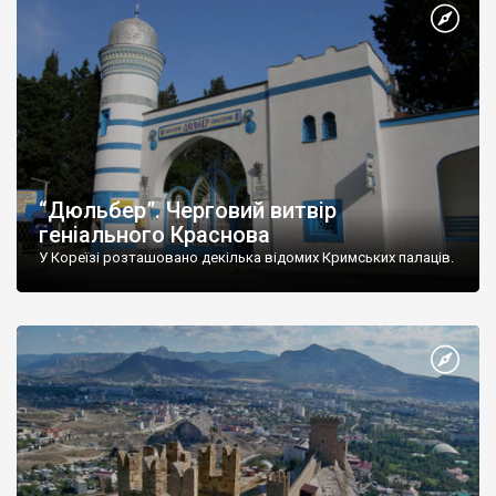
“Дюльбер”. Черговий витвір
геніального Краснова
У Кореїзі розташовано декілька відомих Кримських палаців.