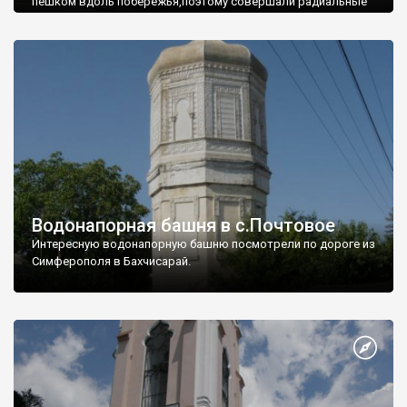
пешком вдоль побережья,поэтому совершали радиальные
вылазки из Оленевки.
Водонапорная башня в с.Почтовое
Интересную водонапорную башню посмотрели по дороге из
Симферополя в Бахчисарай.