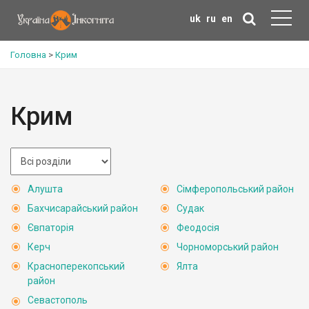
uk
ru
en
Головна
>
Крим
Крим
Алушта
Сімферопольський район
Бахчисарайський район
Судак
Євпаторія
Феодосія
Керч
Чорноморський район
Красноперекопський
Ялта
район
Севастополь