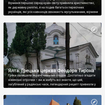
Вірменія першою серед країн світу прийняла християнство,
як державну релігію, й на подив багатьох пересічних
українців, які усіх кавказців вважають мусульманами, вірмени
є відданими вірянами Христа
Ялта. Грецька церква Феодора Тирона
Греки залишили Україні чималий спадок. Достатньо згадати
ніжинські огірочки – ви ж мабуть всі знаєте, що цей,
загублений у радянські часи, легендарний рецепт привезли у
Ніжин греки?