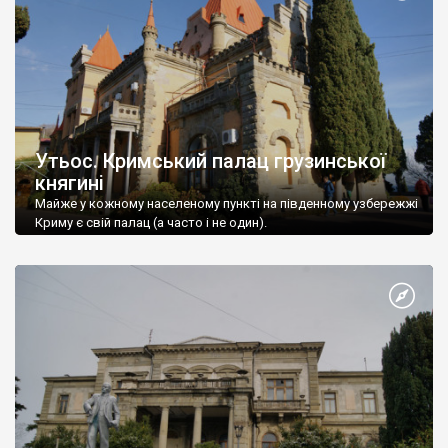
Утьос. Кримський палац грузинської
княгині
Майже у кожному населеному пункті на південному узбережжі
Криму є свій палац (а часто і не один).