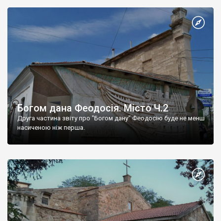
Богом дана Феодосія. Місто Ч.2
Друга частина звіту про "Богом дану" Феодосію буде не менш
насиченою ніж перша.