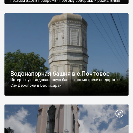
пешком вдоль побережья,поэтому совершали радиальные
вылазки из Оленевки.
Водонапорная башня в с.Почтовое
Интересную водонапорную башню посмотрели по дороге из
Симферополя в Бахчисарай.