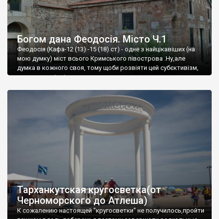
Богом дана Феодосія. Місто Ч.1
Феодосія (Кафа-12 (13) -15 (18) ст) - одне з найцікавіших (на
мою думку) міст всього Кримського півострова .Ну,але
думка в кожного своя, тому щоби розвіяти цей субєктивізм,
запрошую відвідати це
Тарханкутская кругосветка(от
Черноморского до Атлеша)
К сожалению настоящей "кругосветки" не получилось,пройти