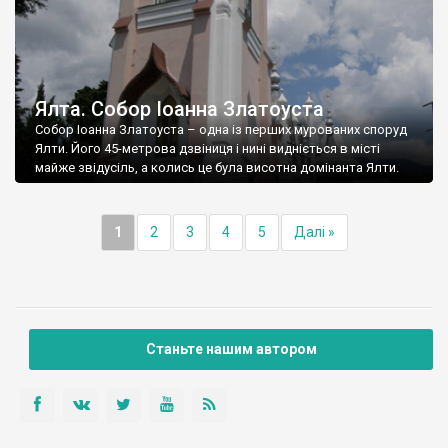
Ялта. Собор Іоанна Златоуста
Собор Іоанна Златоуста – одна із перших мурованих споруд
Ялти. Його 45-метрова дзвіниця і нині видніється в місті
майже звідусіль, а колись це була висотна домінанта Ялти.
1
2
3
4
5
Далі »
Станьте нашим автором