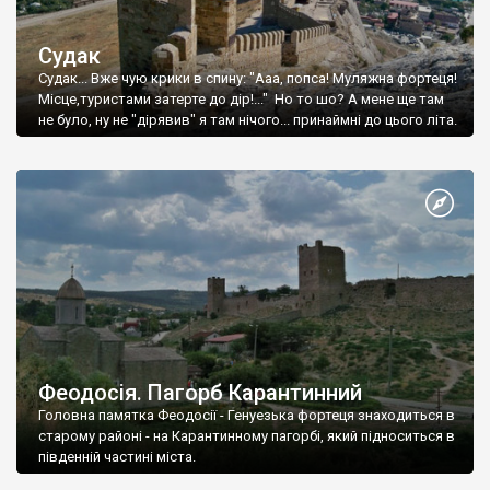
Судак
Судак... Вже чую крики в спину: "Ааа, попса! Муляжна фортеця!
Місце,туристами затерте до дір!..." Но то шо? А мене ще там
не було, ну не "дірявив" я там нічого... принаймні до цього літа.
Феодосія. Пагорб Карантинний
Головна памятка Феодосії - Генуезька фортеця знаходиться в
старому районі - на Карантинному пагорбі, який підноситься в
південній частині міста.