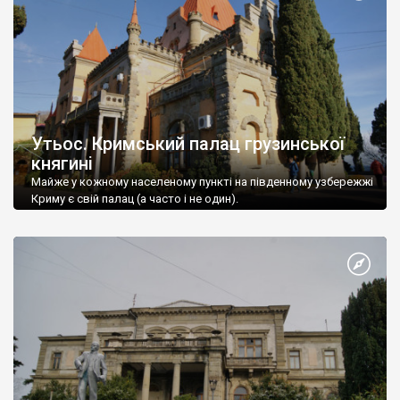
Утьос. Кримський палац грузинської
княгині
Майже у кожному населеному пункті на південному узбережжі
Криму є свій палац (а часто і не один).