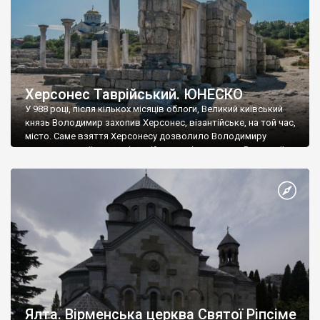
Херсонес Таврійський. ЮНЕСКО
У 988 році, після кількох місяців облоги, Великий київський
князь Володимир захопив Херсонес, візантійське, на той час,
місто. Саме взяття Херсонесу дозволило Володимиру
диктувати свої умови візантійському імператору Василю ІІ, та
одружитися з його дочкою Ганною. Цього ж року, в
Херсонесі Володимир-язичник, став Василем-християнином.
А потім було Хрещення Русі. На честь Херсонесу Таврійського
названо місто […]
Ялта. Вірменська церква Святої Ріпсіме