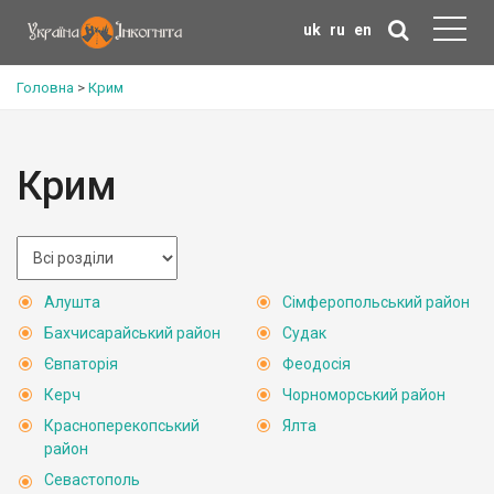
uk
ru
en
Головна
>
Крим
Крим
Алушта
Сімферопольський район
Бахчисарайський район
Судак
Євпаторія
Феодосія
Керч
Чорноморський район
Красноперекопський
Ялта
район
Севастополь