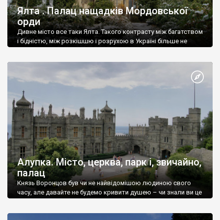
Ялта . Палац нащадків Мордовської
орди
Дивне місто все таки Ялта. Такого контрасту між багатством
і бідністю, між розкішшю і розрухою в Україні більше не
знайдеш.
Алупка. Місто, церква, парк і, звичайно,
палац
Князь Воронцов був чи не найвідомішою людиною свого
часу, але давайте не будемо кривити душею – чи знали ви це
прізвище до відвідин Алупки? Мабуть все таки ні.