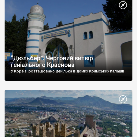
“Дюльбер”. Черговий витвір
геніального Краснова
У Кореїзі розташовано декілька відомих Кримських палаців.