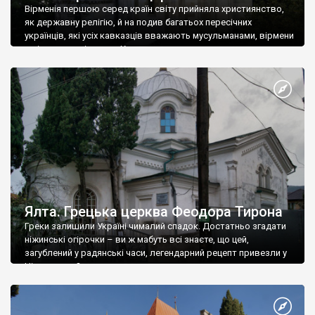
Вірменія першою серед країн світу прийняла християнство,
як державну релігію, й на подив багатьох пересічних
українців, які усіх кавказців вважають мусульманами, вірмени
є відданими вірянами Христа
Ялта. Грецька церква Феодора Тирона
Греки залишили Україні чималий спадок. Достатньо згадати
ніжинські огірочки – ви ж мабуть всі знаєте, що цей,
загублений у радянські часи, легендарний рецепт привезли у
Ніжин греки?