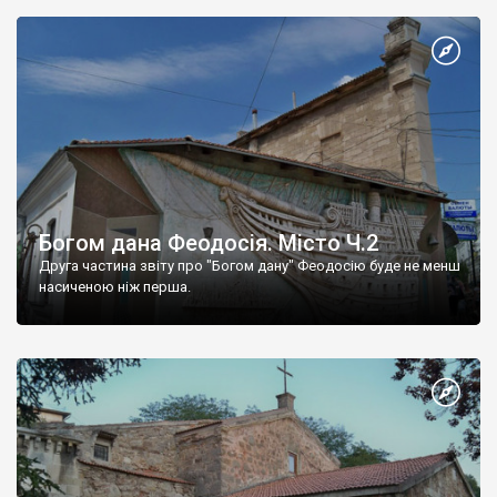
Богом дана Феодосія. Місто Ч.2
Друга частина звіту про "Богом дану" Феодосію буде не менш
насиченою ніж перша.