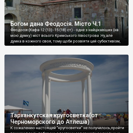
Богом дана Феодосія. Місто Ч.1
Феодосія (Кафа-12 (13) -15 (18) ст) - одне з найцікавіших (на
мою думку) міст всього Кримського півострова .Ну,але
думка в кожного своя, тому щоби розвіяти цей субєктивізм,
запрошую відвідати це
Тарханкутская кругосветка(от
Черноморского до Атлеша)
К сожалению настоящей "кругосветки" не получилось,пройти