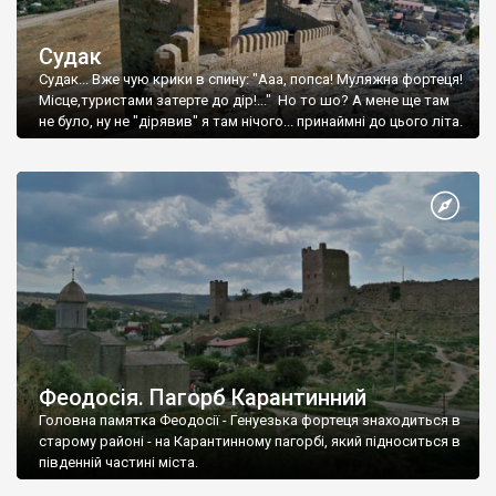
Судак
Судак... Вже чую крики в спину: "Ааа, попса! Муляжна фортеця!
Місце,туристами затерте до дір!..." Но то шо? А мене ще там
не було, ну не "дірявив" я там нічого... принаймні до цього літа.
Феодосія. Пагорб Карантинний
Головна памятка Феодосії - Генуезька фортеця знаходиться в
старому районі - на Карантинному пагорбі, який підноситься в
південній частині міста.