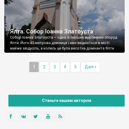
Ялта. Собор Іоанна Златоуста
Собор Іоанна Златоуста – одна із перших мурованих споруд
Ялти. Його 45-метрова дзвіниця і нині видніється в місті
майже звідусіль, а колись це була висотна домінанта Ялти.
1
2
3
4
5
Далі »
Станьте нашим автором