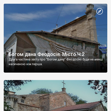
Богом дана Феодосія. Місто Ч.2
Друга частина звіту про "Богом дану" Феодосію буде не менш
насиченою ніж перша.