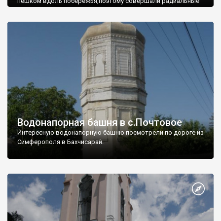
пешком вдоль побережья,поэтому совершали радиальные
вылазки из Оленевки.
Водонапорная башня в с.Почтовое
Интересную водонапорную башню посмотрели по дороге из
Симферополя в Бахчисарай.