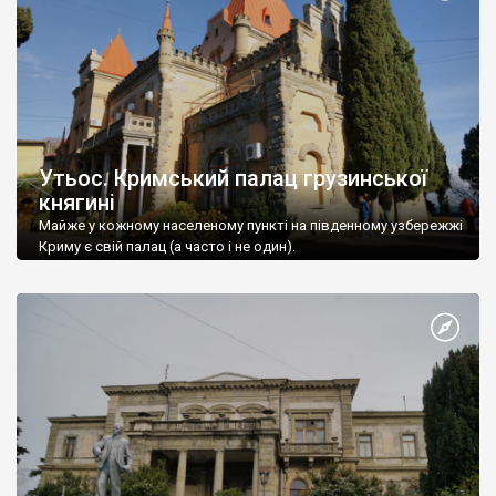
Утьос. Кримський палац грузинської
княгині
Майже у кожному населеному пункті на південному узбережжі
Криму є свій палац (а часто і не один).