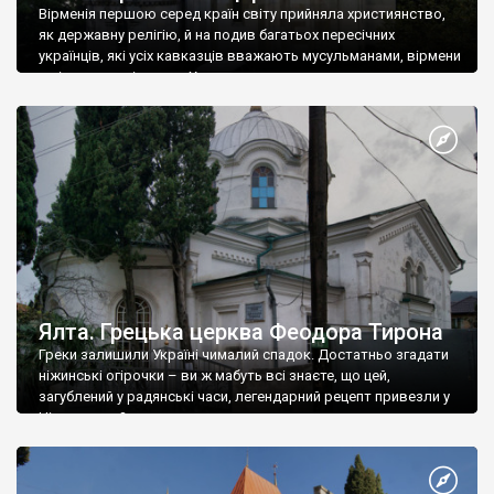
Вірменія першою серед країн світу прийняла християнство,
як державну релігію, й на подив багатьох пересічних
українців, які усіх кавказців вважають мусульманами, вірмени
є відданими вірянами Христа
Ялта. Грецька церква Феодора Тирона
Греки залишили Україні чималий спадок. Достатньо згадати
ніжинські огірочки – ви ж мабуть всі знаєте, що цей,
загублений у радянські часи, легендарний рецепт привезли у
Ніжин греки?