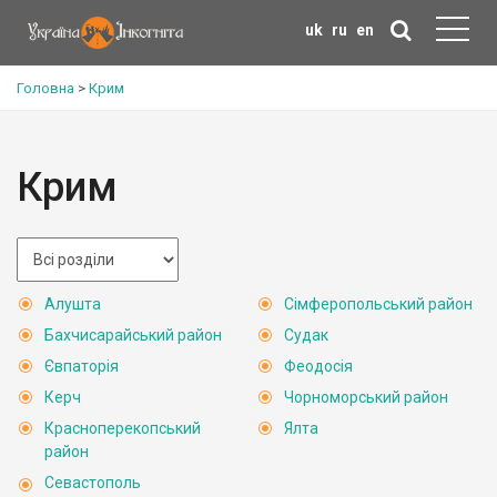
uk
ru
en
Головна
>
Крим
Крим
Алушта
Сімферопольський район
Бахчисарайський район
Судак
Євпаторія
Феодосія
Керч
Чорноморський район
Красноперекопський
Ялта
район
Севастополь