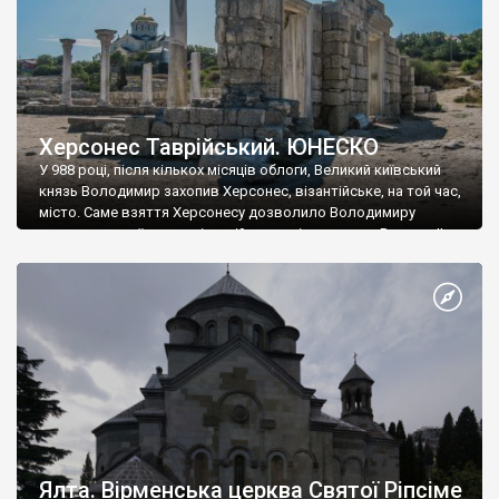
Херсонес Таврійський. ЮНЕСКО
У 988 році, після кількох місяців облоги, Великий київський
князь Володимир захопив Херсонес, візантійське, на той час,
місто. Саме взяття Херсонесу дозволило Володимиру
диктувати свої умови візантійському імператору Василю ІІ, та
одружитися з його дочкою Ганною. Цього ж року, в
Херсонесі Володимир-язичник, став Василем-християнином.
А потім було Хрещення Русі. На честь Херсонесу Таврійського
названо місто […]
Ялта. Вірменська церква Святої Ріпсіме