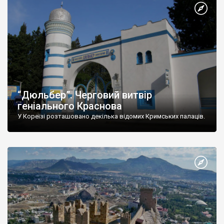
“Дюльбер”. Черговий витвір
геніального Краснова
У Кореїзі розташовано декілька відомих Кримських палаців.