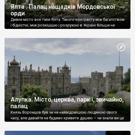
Ялта . Палац нащадків Мордовської
орди
Дивне місто все таки Ялта. Такого контрасту між багатством
і бідністю, між розкішшю і розрухою в Україні більше не
знайдеш.
Алупка. Місто, церква, парк і, звичайно,
палац
Князь Воронцов був чи не найвідомішою людиною свого
часу, але давайте не будемо кривити душею – чи знали ви це
прізвище до відвідин Алупки? Мабуть все таки ні.