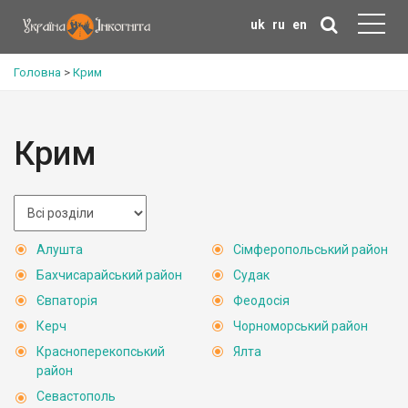
uk
ru
en
Головна
>
Крим
Крим
Алушта
Сімферопольський район
Бахчисарайський район
Судак
Євпаторія
Феодосія
Керч
Чорноморський район
Красноперекопський
Ялта
район
Севастополь