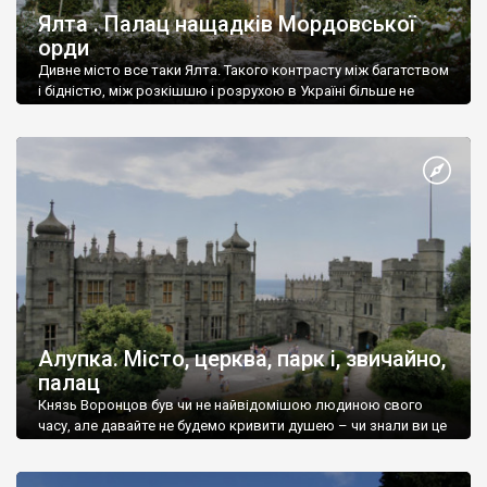
Ялта . Палац нащадків Мордовської
орди
Дивне місто все таки Ялта. Такого контрасту між багатством
і бідністю, між розкішшю і розрухою в Україні більше не
знайдеш.
Алупка. Місто, церква, парк і, звичайно,
палац
Князь Воронцов був чи не найвідомішою людиною свого
часу, але давайте не будемо кривити душею – чи знали ви це
прізвище до відвідин Алупки? Мабуть все таки ні.