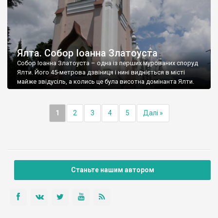
Ялта. Собор Іоанна Златоуста
Собор Іоанна Златоуста – одна із перших мурованих споруд
Ялти. Його 45-метрова дзвіниця і нині видніється в місті
майже звідусіль, а колись це була висотна домінанта Ялти.
1
2
3
4
5
Далі »
Станьте нашим автором