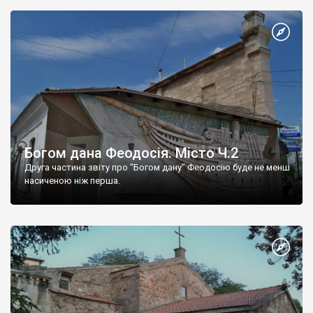
Богом дана Феодосія. Місто Ч.2
Друга частина звіту про "Богом дану" Феодосію буде не менш
насиченою ніж перша.