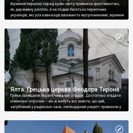
Вірменія першою серед країн світу прийняла християнство,
як державну релігію, й на подив багатьох пересічних
українців, які усіх кавказців вважають мусульманами, вірмени
є відданими вірянами Христа
Ялта. Грецька церква Феодора Тирона
Греки залишили Україні чималий спадок. Достатньо згадати
ніжинські огірочки – ви ж мабуть всі знаєте, що цей,
загублений у радянські часи, легендарний рецепт привезли у
Ніжин греки?