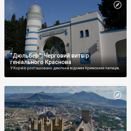
“Дюльбер”. Черговий витвір
геніального Краснова
У Кореїзі розташовано декілька відомих Кримських палаців.