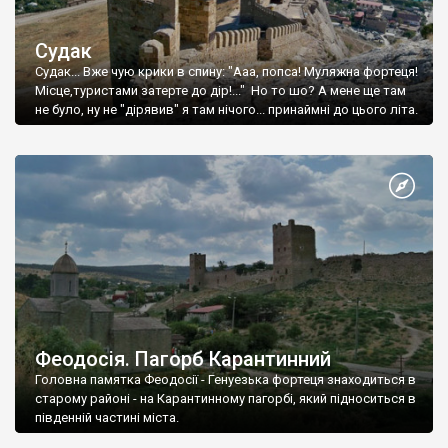
Судак
Судак... Вже чую крики в спину: "Ааа, попса! Муляжна фортеця!
Місце,туристами затерте до дір!..." Но то шо? А мене ще там
не було, ну не "дірявив" я там нічого... принаймні до цього літа.
Феодосія. Пагорб Карантинний
Головна памятка Феодосії - Генуезька фортеця знаходиться в
старому районі - на Карантинному пагорбі, який підноситься в
південній частині міста.