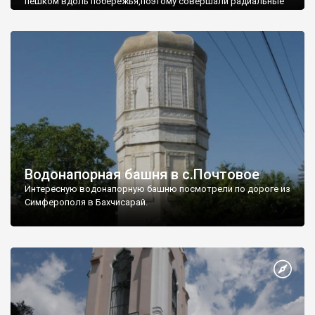
пешком вдоль побережья,поэтому совершали радиальные
вылазки из Оленевки.
Водонапорная башня в с.Почтовое
Интересную водонапорную башню посмотрели по дороге из
Симферополя в Бахчисарай.