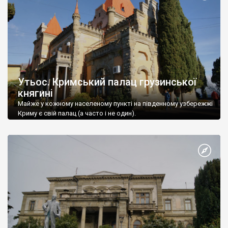
Утьос. Кримський палац грузинської
княгині
Майже у кожному населеному пункті на південному узбережжі
Криму є свій палац (а часто і не один).