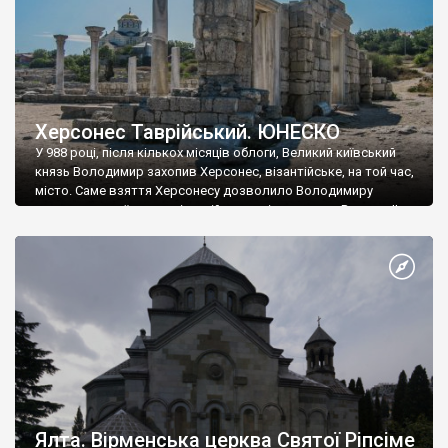
Херсонес Таврійський. ЮНЕСКО
У 988 році, після кількох місяців облоги, Великий київський
князь Володимир захопив Херсонес, візантійське, на той час,
місто. Саме взяття Херсонесу дозволило Володимиру
диктувати свої умови візантійському імператору Василю ІІ, та
одружитися з його дочкою Ганною. Цього ж року, в
Херсонесі Володимир-язичник, став Василем-християнином.
А потім було Хрещення Русі. На честь Херсонесу Таврійського
названо місто […]
Ялта. Вірменська церква Святої Ріпсіме