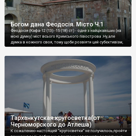
Богом дана Феодосія. Місто Ч.1
Феодосія (Кафа-12 (13) -15 (18) ст) - одне з найцікавіших (на
мою думку) міст всього Кримського півострова .Ну,але
думка в кожного своя, тому щоби розвіяти цей субєктивізм,
запрошую відвідати це
Тарханкутская кругосветка(от
Черноморского до Атлеша)
К сожалению настоящей "кругосветки" не получилось,пройти