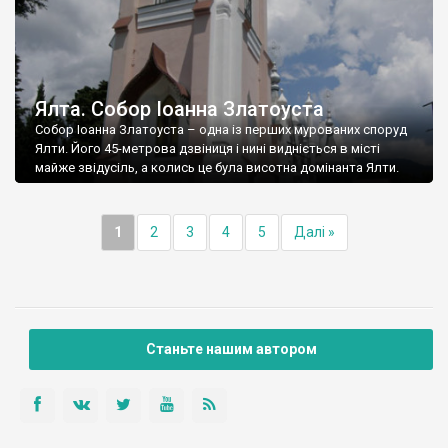
Ялта. Собор Іоанна Златоуста
Собор Іоанна Златоуста – одна із перших мурованих споруд
Ялти. Його 45-метрова дзвіниця і нині видніється в місті
майже звідусіль, а колись це була висотна домінанта Ялти.
1
2
3
4
5
Далі »
Станьте нашим автором