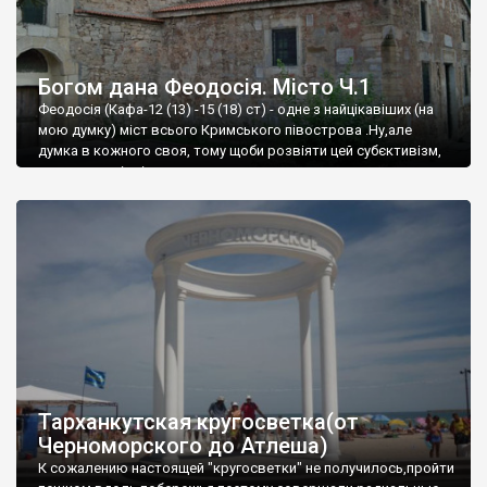
Богом дана Феодосія. Місто Ч.1
Феодосія (Кафа-12 (13) -15 (18) ст) - одне з найцікавіших (на
мою думку) міст всього Кримського півострова .Ну,але
думка в кожного своя, тому щоби розвіяти цей субєктивізм,
запрошую відвідати це
Тарханкутская кругосветка(от
Черноморского до Атлеша)
К сожалению настоящей "кругосветки" не получилось,пройти