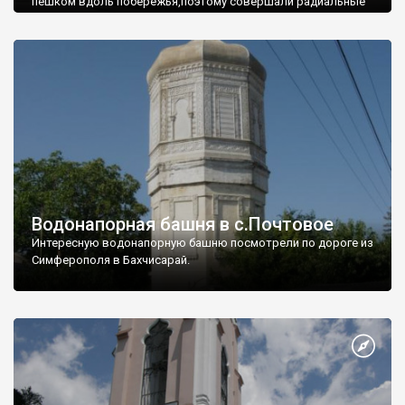
пешком вдоль побережья,поэтому совершали радиальные
вылазки из Оленевки.
Водонапорная башня в с.Почтовое
Интересную водонапорную башню посмотрели по дороге из
Симферополя в Бахчисарай.