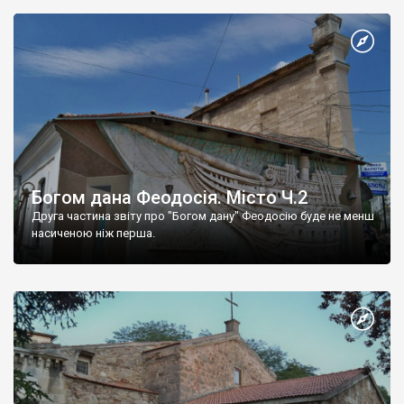
Богом дана Феодосія. Місто Ч.2
Друга частина звіту про "Богом дану" Феодосію буде не менш
насиченою ніж перша.