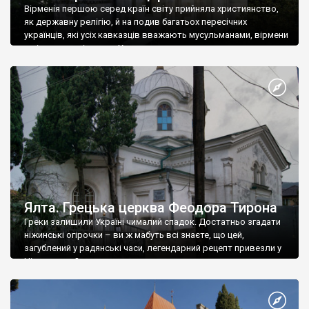
Вірменія першою серед країн світу прийняла християнство,
як державну релігію, й на подив багатьох пересічних
українців, які усіх кавказців вважають мусульманами, вірмени
є відданими вірянами Христа
Ялта. Грецька церква Феодора Тирона
Греки залишили Україні чималий спадок. Достатньо згадати
ніжинські огірочки – ви ж мабуть всі знаєте, що цей,
загублений у радянські часи, легендарний рецепт привезли у
Ніжин греки?