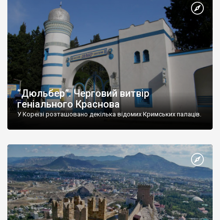
“Дюльбер”. Черговий витвір
геніального Краснова
У Кореїзі розташовано декілька відомих Кримських палаців.