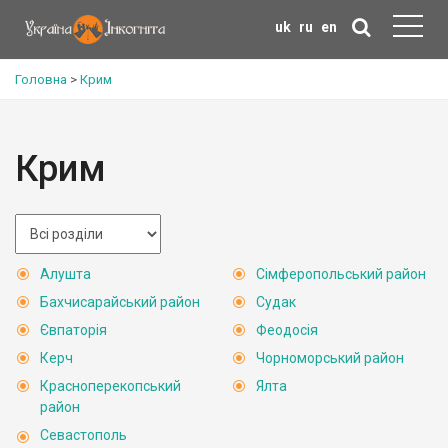
uk
ru
en
Головна
>
Крим
Крим
Алушта
Сімферопольський район
Бахчисарайський район
Судак
Євпаторія
Феодосія
Керч
Чорноморський район
Красноперекопський
Ялта
район
Севастополь