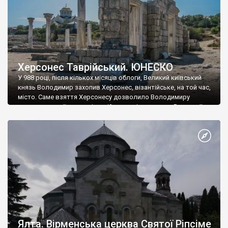
Херсонес Таврійський. ЮНЕСКО
У 988 році, після кількох місяців облоги, Великий київський
князь Володимир захопив Херсонес, візантійське, на той час,
місто. Саме взяття Херсонесу дозволило Володимиру
диктувати свої умови візантійському імператору Василю ІІ, та
одружитися з його дочкою Ганною. Цього ж року, в
Херсонесі Володимир-язичник, став Василем-християнином.
А потім було Хрещення Русі. На честь Херсонесу Таврійського
названо місто […]
Ялта. Вірменська церква Святої Ріпсіме