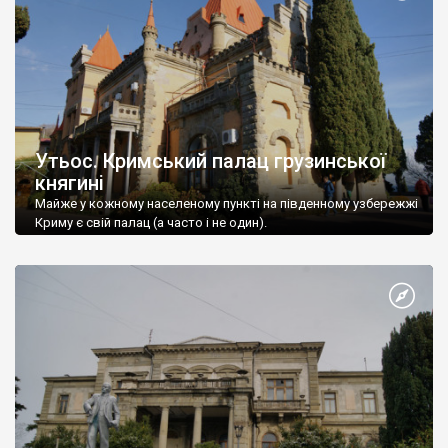
Утьос. Кримський палац грузинської
княгині
Майже у кожному населеному пункті на південному узбережжі
Криму є свій палац (а часто і не один).