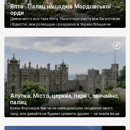
Ялта . Палац нащадків Мордовської
орди
Дивне місто все таки Ялта. Такого контрасту між багатством
і бідністю, між розкішшю і розрухою в Україні більше не
знайдеш.
Алупка. Місто, церква, парк і, звичайно,
палац
Князь Воронцов був чи не найвідомішою людиною свого
часу, але давайте не будемо кривити душею – чи знали ви це
прізвище до відвідин Алупки? Мабуть все таки ні.