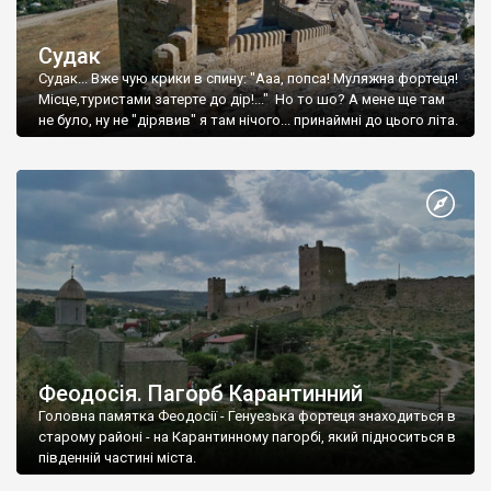
Судак
Судак... Вже чую крики в спину: "Ааа, попса! Муляжна фортеця!
Місце,туристами затерте до дір!..." Но то шо? А мене ще там
не було, ну не "дірявив" я там нічого... принаймні до цього літа.
Феодосія. Пагорб Карантинний
Головна памятка Феодосії - Генуезька фортеця знаходиться в
старому районі - на Карантинному пагорбі, який підноситься в
південній частині міста.