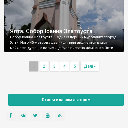
Ялта. Собор Іоанна Златоуста
Собор Іоанна Златоуста – одна із перших мурованих споруд
Ялти. Його 45-метрова дзвіниця і нині видніється в місті
майже звідусіль, а колись це була висотна домінанта Ялти.
1
2
3
4
5
Далі »
Станьте нашим автором