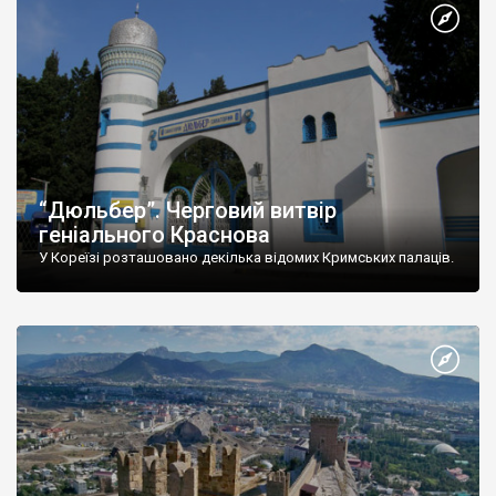
“Дюльбер”. Черговий витвір
геніального Краснова
У Кореїзі розташовано декілька відомих Кримських палаців.