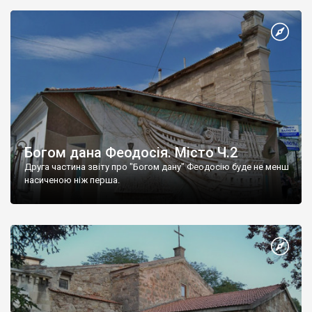
Богом дана Феодосія. Місто Ч.2
Друга частина звіту про "Богом дану" Феодосію буде не менш
насиченою ніж перша.