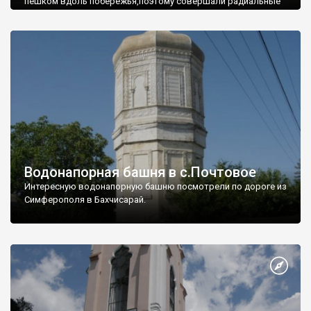
пешком вдоль побережья,поэтому совершали радиальные
вылазки из Оленевки.
Водонапорная башня в с.Почтовое
Интересную водонапорную башню посмотрели по дороге из
Симферополя в Бахчисарай.