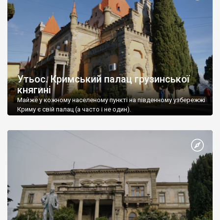
Утьос. Кримський палац грузинської
княгині
Майже у кожному населеному пункті на південному узбережжі
Криму є свій палац (а часто і не один).