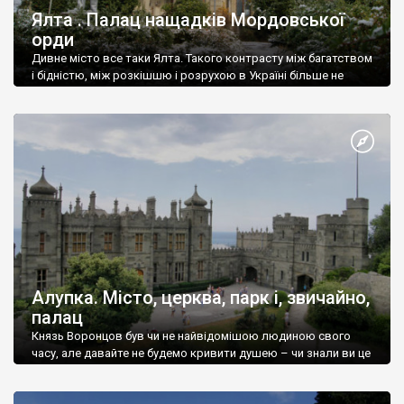
Ялта . Палац нащадків Мордовської
орди
Дивне місто все таки Ялта. Такого контрасту між багатством
і бідністю, між розкішшю і розрухою в Україні більше не
знайдеш.
Алупка. Місто, церква, парк і, звичайно,
палац
Князь Воронцов був чи не найвідомішою людиною свого
часу, але давайте не будемо кривити душею – чи знали ви це
прізвище до відвідин Алупки? Мабуть все таки ні.