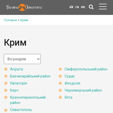
uk
ru
en
Головна
>
Крим
Крим
Алушта
Сімферопольський район
Бахчисарайський район
Судак
Євпаторія
Феодосія
Керч
Чорноморський район
Красноперекопський
Ялта
район
Севастополь