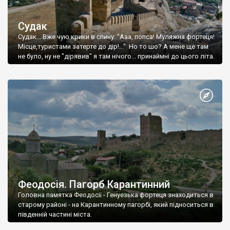
Судак
Судак... Вже чую крики в спину: "Ааа, попса! Муляжна фортеця!
Місце,туристами затерте до дір!..." Но то шо? А мене ще там
не було, ну не "дірявив" я там нічого... принаймні до цього літа.
Феодосія. Пагорб Карантинний
Головна памятка Феодосії - Генуезька фортеця знаходиться в
старому районі - на Карантинному пагорбі, який підноситься в
південній частині міста.