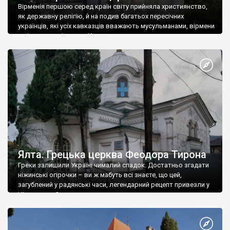
Вірменія першою серед країн світу прийняла християнство,
як державну релігію, й на подив багатьох пересічних
українців, які усіх кавказців вважають мусульманами, вірмени
є відданими вірянами Христа
Ялта. Грецька церква Феодора Тирона
Греки залишили Україні чималий спадок. Достатньо згадати
ніжинські огірочки – ви ж мабуть всі знаєте, що цей,
загублений у радянські часи, легендарний рецепт привезли у
Ніжин греки?