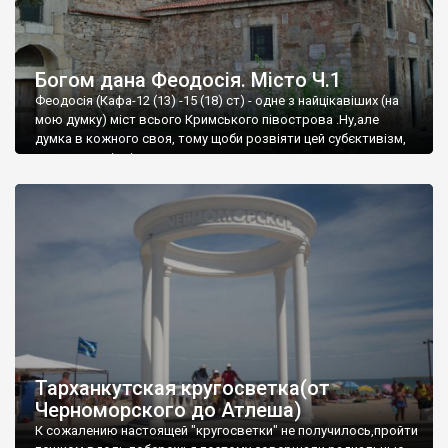
Богом дана Феодосія. Місто Ч.1
Феодосія (Кафа-12 (13) -15 (18) ст) - одне з найцікавіших (на
мою думку) міст всього Кримського півострова .Ну,але
думка в кожного своя, тому щоби розвіяти цей субєктивізм,
запрошую відвідати це
Тарханкутская кругосветка(от
Черноморского до Атлеша)
К сожалению настоящей "кругосветки" не получилось,пройти