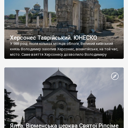
Херсонес Таврійський. ЮНЕСКО
У 988 році, після кількох місяців облоги, Великий київський
князь Володимир захопив Херсонес, візантійське, на той час,
місто. Саме взяття Херсонесу дозволило Володимиру
диктувати свої умови візантійському імператору Василю ІІ, та
одружитися з його дочкою Ганною. Цього ж року, в
Херсонесі Володимир-язичник, став Василем-християнином.
А потім було Хрещення Русі. На честь Херсонесу Таврійського
названо місто […]
Ялта. Вірменська церква Святої Ріпсіме