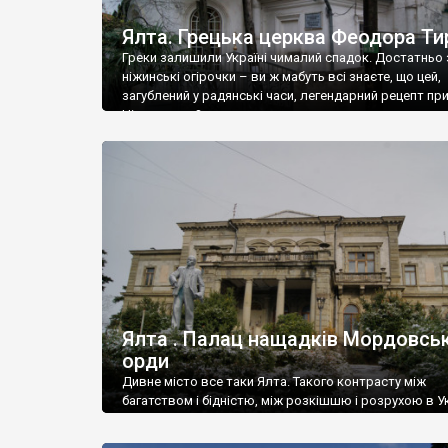
Ялта. Грецька церква Феодора Ти
Греки залишили Україні чималий спадок. Достатньо 
ніжинські огірочки – ви ж мабуть всі знаєте, що цей,
загублений у радянські часи, легендарний рецепт пр
Ніжин греки?
Ялта . Палац нащадків Мордовськ
орди
Дивне місто все таки Ялта. Такого контрасту між
багатством і бідністю, між розкішшю і розрухою в Ук
більше не знайдеш.