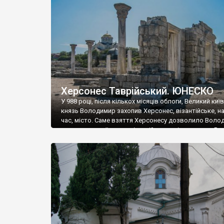
музею «Новгородський музей-заповідник» сотні арт
візантійської доби. Раритети викрадені з фондів об’
культурної спадщини ЮНЕСКО «Херсонеса Таврійсько
Офіційно – на виставку «Золото Візантії», але експер
влада в Україні вважають це лише […]
Херсонес Таврійський. ЮНЕСКО
У 988 році, після кількох місяців облоги, Великий киї
князь Володимир захопив Херсонес, візантійське, на
час, місто. Саме взяття Херсонесу дозволило Воло
диктувати свої умови візантійському імператору Вас
та одружитися з його дочкою Ганною. Цього ж року,
Херсонесі Володимир-язичник, став Василем-
християнином. А потім було Хрещення Русі. На честь
Херсонесу Таврійського названо місто […]