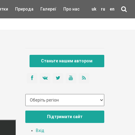
ятки
Природа
Галереї
Про нас
uk
ru
en
Станьте нашим автором
Підтримати сайт
Вхід