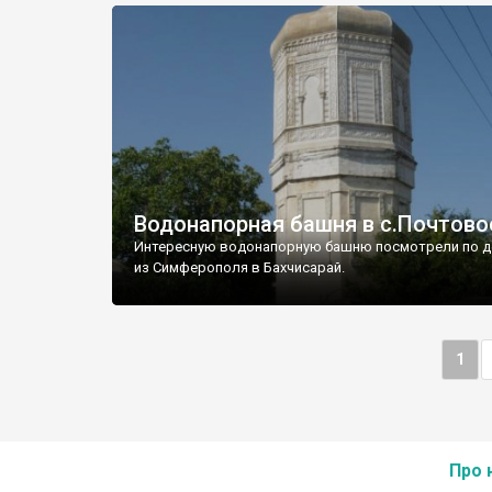
Водонапорная башня в с.Почтово
Интересную водонапорную башню посмотрели по д
из Симферополя в Бахчисарай.
1
Про 