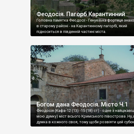
Феодосія. Пагорб Карантинний
Головна памятка Феодосії - Генуезька фортеця знах
в старому районі - на Карантинному пагорбі, який
підноситься в південній частині міста.
Богом дана Феодосія. Місто Ч.1
Феодосія (Кафа-12 (13) -15 (18) ст) - одне з найцікаві
мою думку) міст всього Кримського півострова .Ну,
думка в кожного своя, тому щоби розвіяти цей субєк
запрошую відвідати це