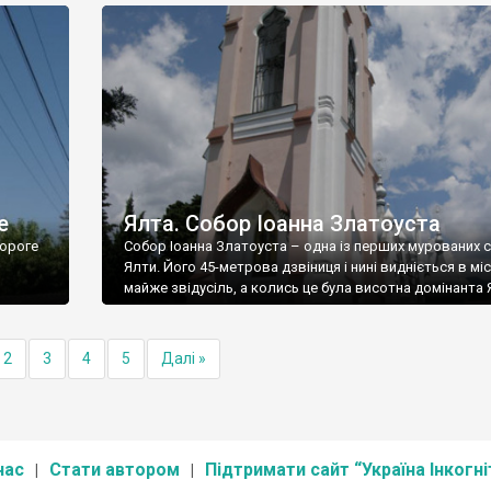
е
Ялта. Собор Іоанна Златоуста
ороге
Собор Іоанна Златоуста – одна із перших мурованих 
Ялти. Його 45-метрова дзвіниця і нині видніється в міс
майже звідусіль, а колись це була висотна домінанта 
2
3
4
5
Далі »
нас
Стати автором
Підтримати сайт “Україна Інкогні