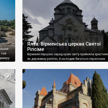
ефактів
називаються «повстяками» (postaki)…” “Вино. Крим
єкту
виробляє відмінне вино і його вдосталь: воно все ду
го».
легке біле і дуже […]
ти та
Ялта. Вірменська церква Святої
Ріпсіме
вський
 той
Вірменія першою серед країн світу прийняла христия
димиру
як державну релігію, й на подив багатьох пересічних
илю ІІ,
українців, які усіх кавказців вважають мусульманами,
 в
вірмени є відданими вірянами Христа