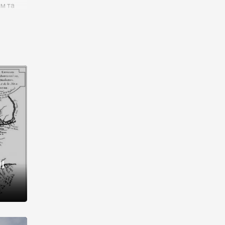
им та
ора і
є
го типу,
ей-
рний
ста:
 райони
від 2
I
і,
рукти,
 котрі