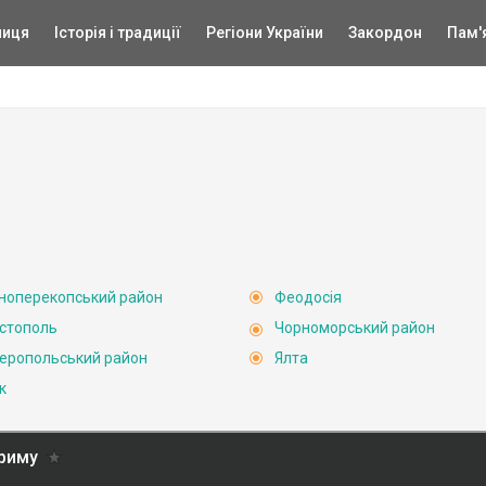
ниця
Історія і традиції
Регіони України
Закордон
Пам'
ноперекопський район
Феодосія
стополь
Чорноморський район
еропольський район
Ялта
к