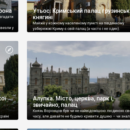
рона
Утьос. Кримський палац грузинськ
княгині
згадати
Майже у кожному населеному пункті на південному
ивезли у
узбережжі Криму є свій палац (а часто і не один).
ої
Алупка. Місто, церква, парк і,
звичайно, палац
Князь Воронцов був чи не найвідомішою людиною св
раїні
часу, але давайте не будемо кривити душею – чи знал
це прізвище до відвідин Алупки? Мабуть все таки ні.