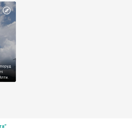
споруд
ті
Ялти.
та”