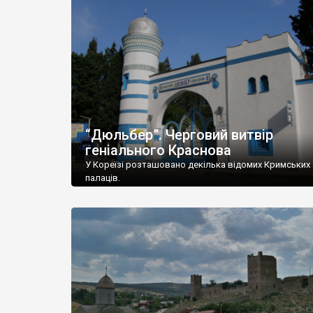
“Дюльбер”. Черговий витвір
геніального Краснова
У Кореїзі розташовано декілька відомих Кримських
палаців.