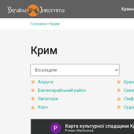
Крам
Головна
>
Крим
Крим
Алушта
Крас
Бахчисарайський район
Сева
Євпаторія
Сімф
Керч
Суда