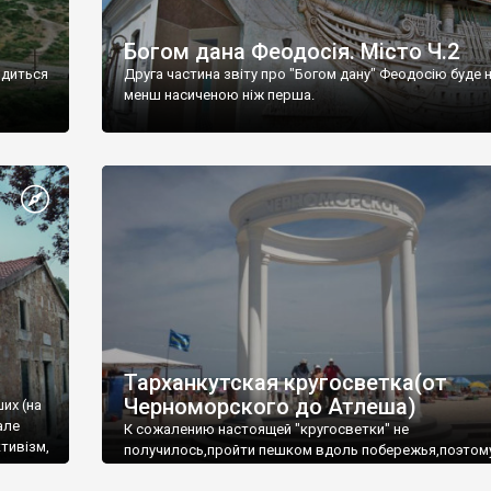
Богом дана Феодосія. Місто Ч.2
одиться
Друга частина звіту про "Богом дану" Феодосію буде 
менш насиченою ніж перша.
Тарханкутская кругосветка(от
Черноморского до Атлеша)
ших (на
але
К сожалению настоящей "кругосветки" не
тивізм,
получилось,пройти пешком вдоль побережья,поэтом
совершали радиальные вылазки из Оленевки.