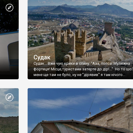
Судак
Судак... Вже чую крики в спину: "Ааа, попса! Муляжна
фортеця! Місце,туристами затерте до дір!..." Но то шо
мене ще там не було, ну не "дірявив" я там нічого...
принаймні до цього літа.