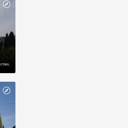
же
нство,