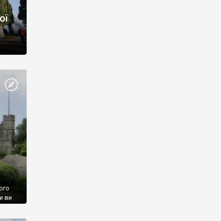
ої
ого
и ви