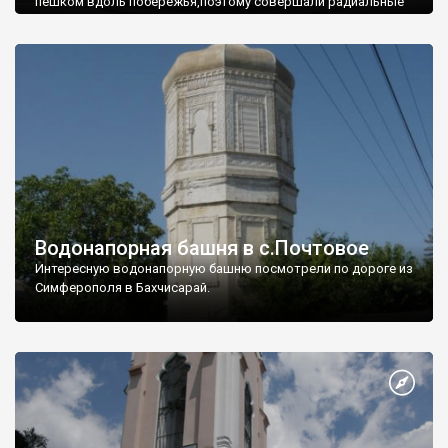
пешком вдоль побережья,поэтому совершали радиальные
вылазки из Оленевки.
Водонапорная башня в с.Почтовое
Интересную водонапорную башню посмотрели по дороге из
Симферополя в Бахчисарай.