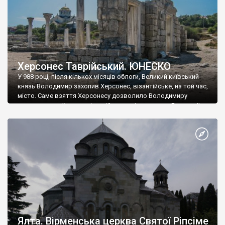
Херсонес Таврійський. ЮНЕСКО
У 988 році, після кількох місяців облоги, Великий київський
князь Володимир захопив Херсонес, візантійське, на той час,
місто. Саме взяття Херсонесу дозволило Володимиру
диктувати свої умови візантійському імператору Василю ІІ, та
одружитися з його дочкою Ганною. Цього ж року, в
Херсонесі Володимир-язичник, став Василем-християнином.
А потім було Хрещення Русі. На честь Херсонесу Таврійського
названо місто […]
Ялта. Вірменська церква Святої Ріпсіме