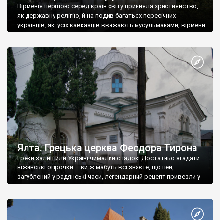
Вірменія першою серед країн світу прийняла християнство,
як державну релігію, й на подив багатьох пересічних
українців, які усіх кавказців вважають мусульманами, вірмени
є відданими вірянами Христа
Ялта. Грецька церква Феодора Тирона
Греки залишили Україні чималий спадок. Достатньо згадати
ніжинські огірочки – ви ж мабуть всі знаєте, що цей,
загублений у радянські часи, легендарний рецепт привезли у
Ніжин греки?