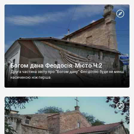
Богом дана Феодосія. Місто Ч.2
Друга частина звіту про "Богом дану" Феодосію буде не менш
насиченою ніж перша.