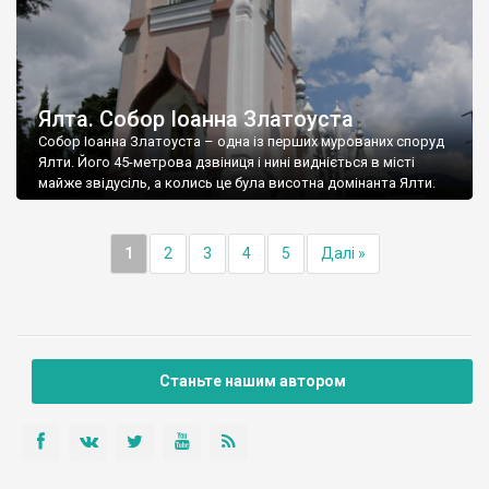
Ялта. Собор Іоанна Златоуста
Собор Іоанна Златоуста – одна із перших мурованих споруд
Ялти. Його 45-метрова дзвіниця і нині видніється в місті
майже звідусіль, а колись це була висотна домінанта Ялти.
1
2
3
4
5
Далі »
Станьте нашим автором