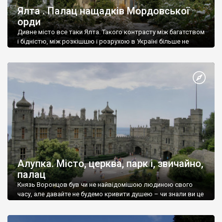
Ялта . Палац нащадків Мордовської
орди
Дивне місто все таки Ялта. Такого контрасту між багатством
і бідністю, між розкішшю і розрухою в Україні більше не
знайдеш.
Алупка. Місто, церква, парк і, звичайно,
палац
Князь Воронцов був чи не найвідомішою людиною свого
часу, але давайте не будемо кривити душею – чи знали ви це
прізвище до відвідин Алупки? Мабуть все таки ні.