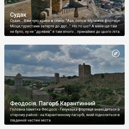
Судак
Судак... Вже чую крики в спину: "Ааа, попса! Муляжна фортеця!
Місце,туристами затерте до дір!..." Но то шо? А мене ще там
не було, ну не "дірявив" я там нічого... принаймні до цього літа.
Феодосія. Пагорб Карантинний
Головна памятка Феодосії - Генуезька фортеця знаходиться в
старому районі - на Карантинному пагорбі, який підноситься в
південній частині міста.