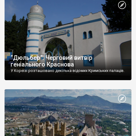
“Дюльбер”. Черговий витвір
геніального Краснова
У Кореїзі розташовано декілька відомих Кримських палаців.