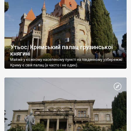
Утьос. Кримський палац грузинської
княгині
Майже у кожному населеному пункті на південному узбережжі
Криму є свій палац (а часто і не один).