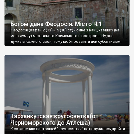
Богом дана Феодосія. Місто Ч.1
Феодосія (Кафа-12 (13) -15 (18) ст) - одне з найцікавіших (на
мою думку) міст всього Кримського півострова .Ну,але
думка в кожного своя, тому щоби розвіяти цей субєктивізм,
запрошую відвідати це
Тарханкутская кругосветка(от
Черноморского до Атлеша)
К сожалению настоящей "кругосветки" не получилось,пройти