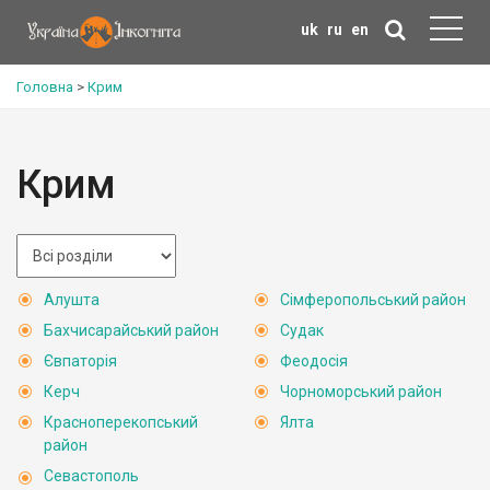
uk
ru
en
Головна
>
Крим
Крим
Алушта
Сімферопольський район
Бахчисарайський район
Судак
Євпаторія
Феодосія
Керч
Чорноморський район
Красноперекопський
Ялта
район
Севастополь