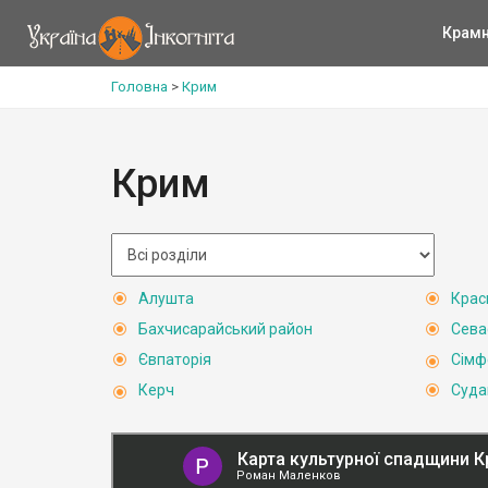
Крам
Головна
>
Крим
Крим
Алушта
Крас
Бахчисарайський район
Сева
Євпаторія
Сімф
Керч
Суда