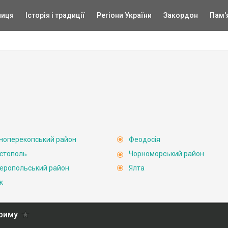
ниця
Історія і традиції
Регіони України
Закордон
Пам'
ноперекопський район
Феодосія
стополь
Чорноморський район
еропольський район
Ялта
к