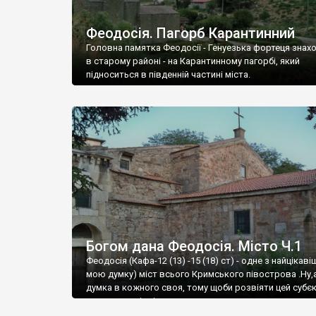
Феодосія. Пагорб Карантинний
Головна памятка Феодосії - Генуезька фортеця знах
в старому районі - на Карантинному пагорбі, який
підноситься в південній частині міста.
Богом дана Феодосія. Місто Ч.1
Феодосія (Кафа-12 (13) -15 (18) ст) - одне з найцікаві
мою думку) міст всього Кримського півострова .Ну,
думка в кожного своя, тому щоби розвіяти цей субєк
запрошую відвідати це