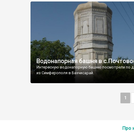
Водонапорная башня в с.Почтово
Интересную водонапорную башню посмотрели по д
из Симферополя в Бахчисарай.
1
Про 