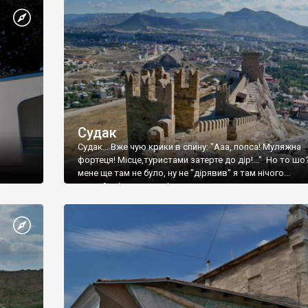
Судак
Судак... Вже чую крики в спину: "Ааа, попса! Муляжна
фортеця! Місце,туристами затерте до дір!..." Но то шо
мене ще там не було, ну не "дірявив" я там нічого...
принаймні до цього літа.