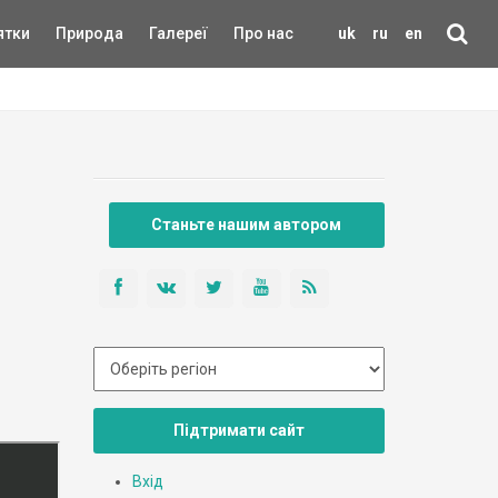
ятки
Природа
Галереї
Про нас
uk
ru
en
Станьте нашим автором
Підтримати сайт
Вхід