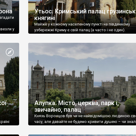
рона
Утьос. Кримський палац грузинськ
княгині
згадати
Майже у кожному населеному пункті на південному
ивезли у
узбережжі Криму є свій палац (а часто і не один).
ої
Алупка. Місто, церква, парк і,
звичайно, палац
Князь Воронцов був чи не найвідомішою людиною св
раїні
часу, але давайте не будемо кривити душею – чи знал
це прізвище до відвідин Алупки? Мабуть все таки ні.