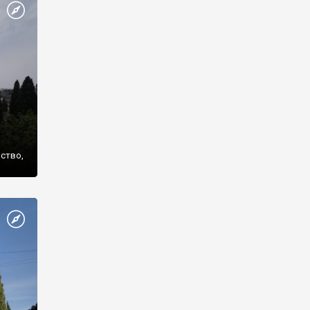
же
нство,