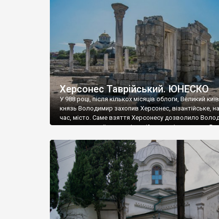
музею «Новгородський музей-заповідник» сотні арт
візантійської доби. Раритети викрадені з фондів об’
культурної спадщини ЮНЕСКО «Херсонеса Таврійсько
Офіційно – на виставку «Золото Візантії», але експер
влада в Україні вважають це лише […]
Херсонес Таврійський. ЮНЕСКО
У 988 році, після кількох місяців облоги, Великий киї
князь Володимир захопив Херсонес, візантійське, на
час, місто. Саме взяття Херсонесу дозволило Воло
диктувати свої умови візантійському імператору Вас
та одружитися з його дочкою Ганною. Цього ж року,
Херсонесі Володимир-язичник, став Василем-
християнином. А потім було Хрещення Русі. На честь
Херсонесу Таврійського названо місто […]