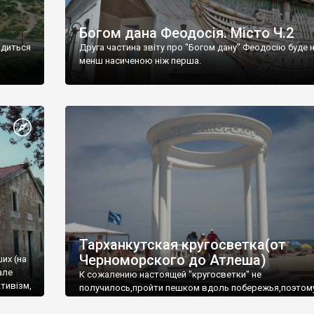
Богом дана Феодосія. Місто Ч.2
одиться
Друга частина звіту про "Богом дану" Феодосію буде 
менш насиченою ніж перша.
Тарханкутская кругосветка(от
Черноморского до Атлеша)
ших (на
але
К сожалению настоящей "кругосветки" не
тивізм,
получилось,пройти пешком вдоль побережья,поэтом
совершали радиальные вылазки из Оленевки.