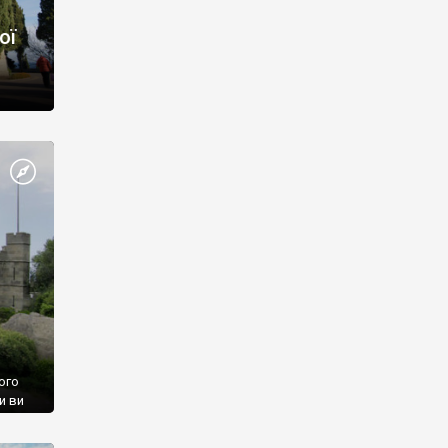
ої
ого
и ви