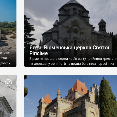
ефактів
називаються «повстяками» (postaki)…” “Вино. Крим
єкту
виробляє відмінне вино і його вдосталь: воно все ду
го».
легке біле і дуже […]
ти та
Ялта. Вірменська церква Святої
Ріпсіме
вський
 той
Вірменія першою серед країн світу прийняла христия
димиру
як державну релігію, й на подив багатьох пересічних
илю ІІ,
українців, які усіх кавказців вважають мусульманами,
 в
вірмени є відданими вірянами Христа