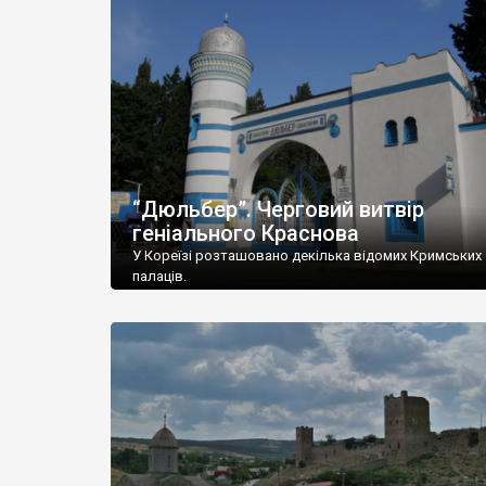
“Дюльбер”. Черговий витвір
геніального Краснова
У Кореїзі розташовано декілька відомих Кримських
палаців.