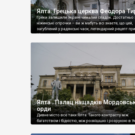
Ялта. Грецька церква Феодора Ти
Греки залишили Україні чималий спадок. Достатньо 
ніжинські огірочки – ви ж мабуть всі знаєте, що цей,
загублений у радянські часи, легендарний рецепт пр
Ніжин греки?
Ялта . Палац нащадків Мордовськ
орди
Дивне місто все таки Ялта. Такого контрасту між
багатством і бідністю, між розкішшю і розрухою в Ук
більше не знайдеш.