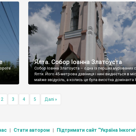
е
Ялта. Собор Іоанна Златоуста
ороге
Собор Іоанна Златоуста – одна із перших мурованих 
Ялти. Його 45-метрова дзвіниця і нині видніється в міс
майже звідусіль, а колись це була висотна домінанта 
2
3
4
5
Далі »
нас
Стати автором
Підтримати сайт “Україна Інкогні