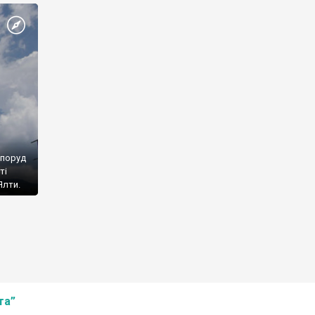
споруд
ті
Ялти.
та”