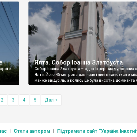
е
Ялта. Собор Іоанна Златоуста
ороге
Собор Іоанна Златоуста – одна із перших мурованих 
Ялти. Його 45-метрова дзвіниця і нині видніється в міс
майже звідусіль, а колись це була висотна домінанта 
2
3
4
5
Далі »
нас
Стати автором
Підтримати сайт “Україна Інкогні