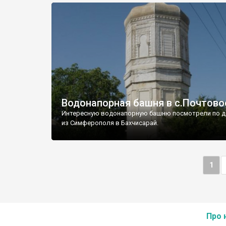
Водонапорная башня в с.Почтово
Интересную водонапорную башню посмотрели по д
из Симферополя в Бахчисарай.
1
Про 