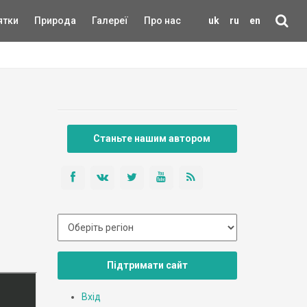
ятки
Природа
Галереї
Про нас
uk
ru
en
Станьте нашим автором
Підтримати сайт
Вхід