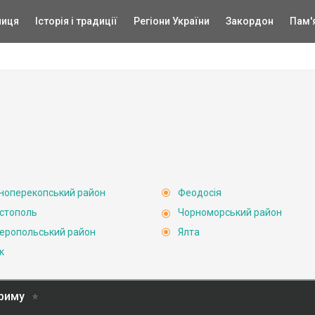
ниця
Історія і традиції
Регіони України
Закордон
Пам'
ноперекопський район
Феодосія
стополь
Чорноморський район
еропольський район
Ялта
к