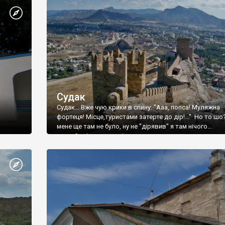
Судак
Судак... Вже чую крики в спину: "Ааа, попса! Муляжна
фортеця! Місце,туристами затерте до дір!..." Но то шо
мене ще там не було, ну не "дірявив" я там нічого...
принаймні до цього літа.