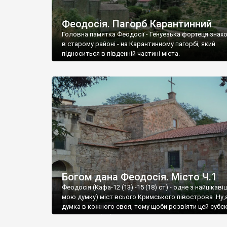
Феодосія. Пагорб Карантинний
Головна памятка Феодосії - Генуезька фортеця знах
в старому районі - на Карантинному пагорбі, який
підноситься в південній частині міста.
Богом дана Феодосія. Місто Ч.1
Феодосія (Кафа-12 (13) -15 (18) ст) - одне з найцікаві
мою думку) міст всього Кримського півострова .Ну,
думка в кожного своя, тому щоби розвіяти цей субєк
запрошую відвідати це