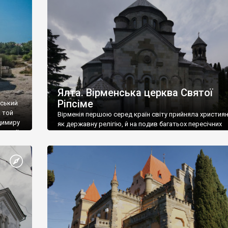
ефактів
називаються «повстяками» (postaki)…” “Вино. Крим
єкту
виробляє відмінне вино і його вдосталь: воно все ду
го».
легке біле і дуже […]
ти та
Ялта. Вірменська церква Святої
Ріпсіме
вський
 той
Вірменія першою серед країн світу прийняла христия
димиру
як державну релігію, й на подив багатьох пересічних
илю ІІ,
українців, які усіх кавказців вважають мусульманами,
 в
вірмени є відданими вірянами Христа