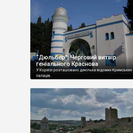
“Дюльбер”. Черговий витвір
геніального Краснова
У Кореїзі розташовано декілька відомих Кримських
палаців.