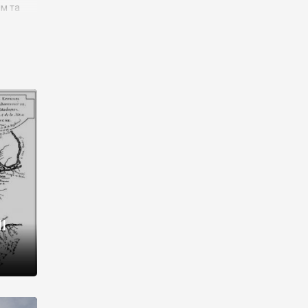
им та
ора і
є
го типу,
ей-
рний
ста:
 райони
від 2
I
і,
рукти,
 котрі