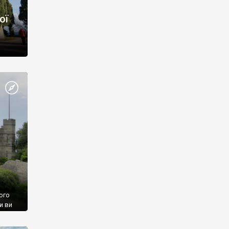
ої
ого
и ви