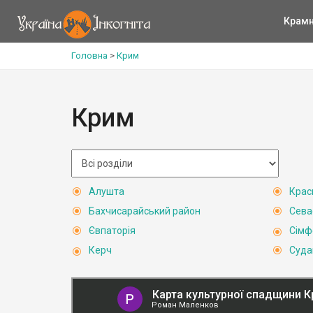
Крам
Головна
>
Крим
Крим
Алушта
Крас
Бахчисарайський район
Сева
Євпаторія
Сімф
Керч
Суда