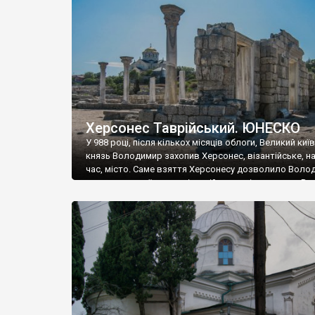
музею «Новгородський музей-заповідник» сотні арт
візантійської доби. Раритети викрадені з фондів об’
культурної спадщини ЮНЕСКО «Херсонеса Таврійсько
Офіційно – на виставку «Золото Візантії», але експер
влада в Україні вважають це лише […]
Херсонес Таврійський. ЮНЕСКО
У 988 році, після кількох місяців облоги, Великий киї
князь Володимир захопив Херсонес, візантійське, на
час, місто. Саме взяття Херсонесу дозволило Воло
диктувати свої умови візантійському імператору Вас
та одружитися з його дочкою Ганною. Цього ж року,
Херсонесі Володимир-язичник, став Василем-
християнином. А потім було Хрещення Русі. На честь
Херсонесу Таврійського названо місто […]