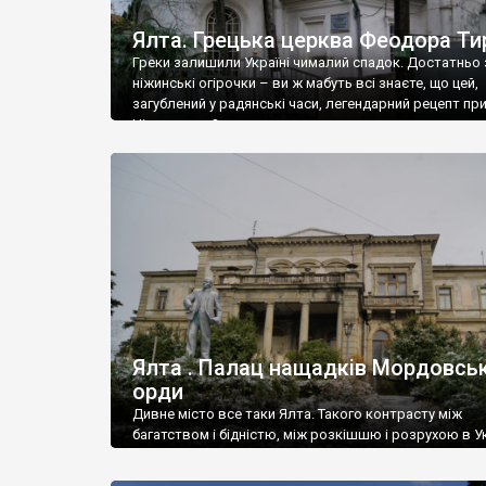
Ялта. Грецька церква Феодора Ти
Греки залишили Україні чималий спадок. Достатньо 
ніжинські огірочки – ви ж мабуть всі знаєте, що цей,
загублений у радянські часи, легендарний рецепт пр
Ніжин греки?
Ялта . Палац нащадків Мордовськ
орди
Дивне місто все таки Ялта. Такого контрасту між
багатством і бідністю, між розкішшю і розрухою в Ук
більше не знайдеш.