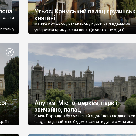
рона
Утьос. Кримський палац грузинськ
княгині
згадати
Майже у кожному населеному пункті на південному
ивезли у
узбережжі Криму є свій палац (а часто і не один).
ої
Алупка. Місто, церква, парк і,
звичайно, палац
Князь Воронцов був чи не найвідомішою людиною св
раїні
часу, але давайте не будемо кривити душею – чи знал
це прізвище до відвідин Алупки? Мабуть все таки ні.