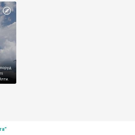
споруд
ті
Ялти.
та”