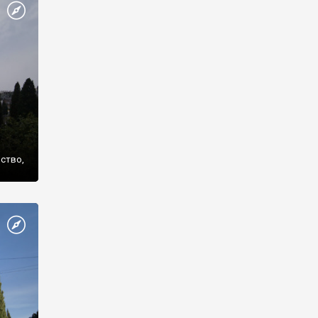
же
нство,