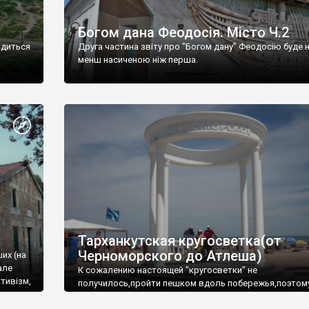
Богом дана Феодосія. Місто Ч.2
одиться
Друга частина звіту про "Богом дану" Феодосію буде 
менш насиченою ніж перша.
Тарханкутская кругосветка(от
Черноморского до Атлеша)
ших (на
але
К сожалению настоящей "кругосветки" не
тивізм,
получилось,пройти пешком вдоль побережья,поэтом
совершали радиальные вылазки из Оленевки.