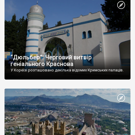
“Дюльбер”. Черговий витвір
геніального Краснова
У Кореїзі розташовано декілька відомих Кримських палаців.