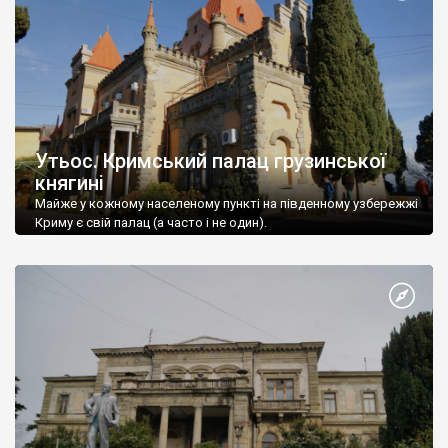
Утьос. Кримський палац грузинської
княгині
Майже у кожному населеному пункті на південному узбережжі
Криму є свій палац (а часто і не один).