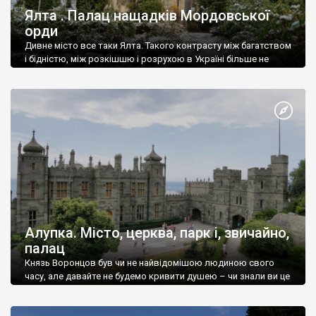
Ялта . Палац нащадків Мордовської
орди
Дивне місто все таки Ялта. Такого контрасту між багатством
і бідністю, між розкішшю і розрухою в Україні більше не
знайдеш.
Алупка. Місто, церква, парк і, звичайно,
палац
Князь Воронцов був чи не найвідомішою людиною свого
часу, але давайте не будемо кривити душею – чи знали ви це
прізвище до відвідин Алупки? Мабуть все таки ні.