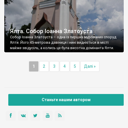
Ялта. Собор Іоанна Златоуста
Собор Іоанна Златоуста – одна із перших мурованих споруд
Ялти. Його 45-метрова дзвіниця і нині видніється в місті
майже звідусіль, а колись це була висотна домінанта Ялти.
1
2
3
4
5
Далі »
Станьте нашим автором