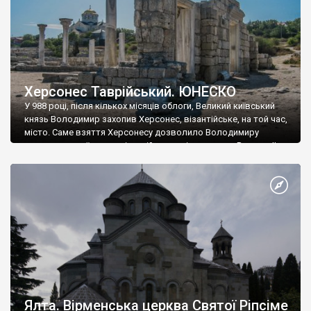
Херсонес Таврійський. ЮНЕСКО
У 988 році, після кількох місяців облоги, Великий київський
князь Володимир захопив Херсонес, візантійське, на той час,
місто. Саме взяття Херсонесу дозволило Володимиру
диктувати свої умови візантійському імператору Василю ІІ, та
одружитися з його дочкою Ганною. Цього ж року, в
Херсонесі Володимир-язичник, став Василем-християнином.
А потім було Хрещення Русі. На честь Херсонесу Таврійського
названо місто […]
Ялта. Вірменська церква Святої Ріпсіме