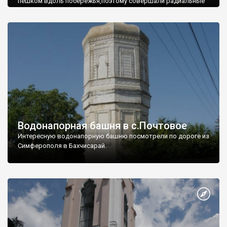
пешком вдоль побережья,поэтому совершали радиальные
вылазки из Оленевки.
Водонапорная башня в с.Почтовое
Интересную водонапорную башню посмотрели по дороге из
Симферополя в Бахчисарай.