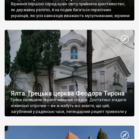
Вірменія першою серед країн світу прийняла християнство,
як державну релігію, й на подив багатьох пересічних
українців, які усіх кавказців вважають мусульманами, вірмени
є відданими вірянами Христа
Ялта. Грецька церква Феодора Тирона
Греки залишили Україні чималий спадок. Достатньо згадати
ніжинські огірочки – ви ж мабуть всі знаєте, що цей,
загублений у радянські часи, легендарний рецепт привезли у
Ніжин греки?