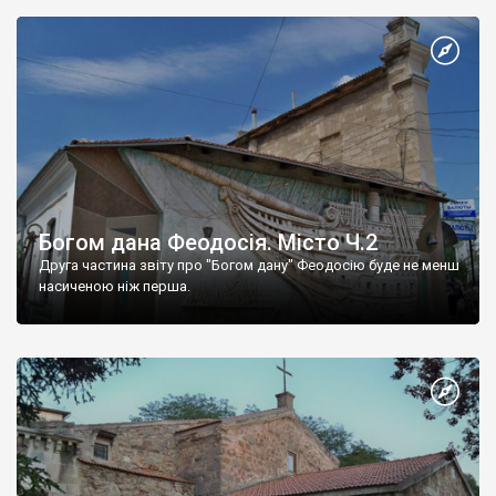
Богом дана Феодосія. Місто Ч.2
Друга частина звіту про "Богом дану" Феодосію буде не менш
насиченою ніж перша.