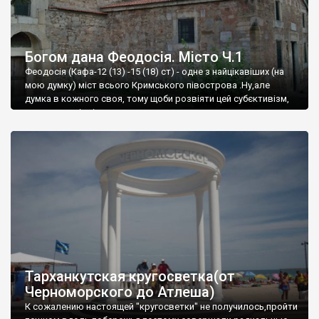
Богом дана Феодосія. Місто Ч.1
Феодосія (Кафа-12 (13) -15 (18) ст) - одне з найцікавіших (на
мою думку) міст всього Кримського півострова .Ну,але
думка в кожного своя, тому щоби розвіяти цей субєктивізм,
запрошую відвідати це
Тарханкутская кругосветка(от
Черноморского до Атлеша)
К сожалению настоящей "кругосветки" не получилось,пройти