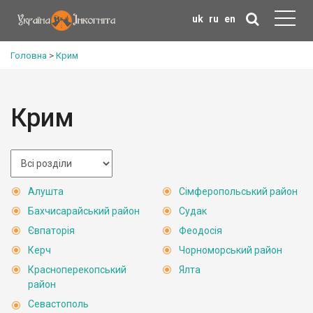
uk
ru
en
Головна
>
Крим
Крим
Алушта
Сімферопольський район
Бахчисарайський район
Судак
Євпаторія
Феодосія
Керч
Чорноморський район
Красноперекопський
Ялта
район
Севастополь