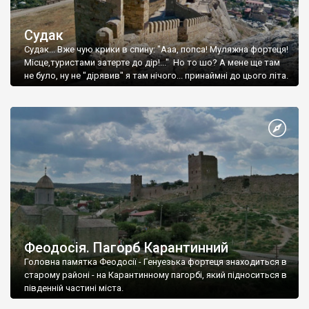
Судак
Судак... Вже чую крики в спину: "Ааа, попса! Муляжна фортеця!
Місце,туристами затерте до дір!..." Но то шо? А мене ще там
не було, ну не "дірявив" я там нічого... принаймні до цього літа.
Феодосія. Пагорб Карантинний
Головна памятка Феодосії - Генуезька фортеця знаходиться в
старому районі - на Карантинному пагорбі, який підноситься в
південній частині міста.