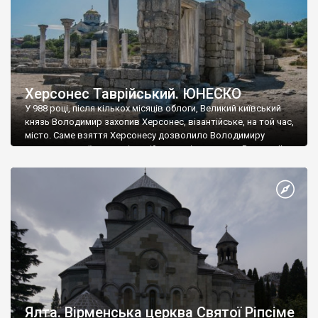
Херсонес Таврійський. ЮНЕСКО
У 988 році, після кількох місяців облоги, Великий київський
князь Володимир захопив Херсонес, візантійське, на той час,
місто. Саме взяття Херсонесу дозволило Володимиру
диктувати свої умови візантійському імператору Василю ІІ, та
одружитися з його дочкою Ганною. Цього ж року, в
Херсонесі Володимир-язичник, став Василем-християнином.
А потім було Хрещення Русі. На честь Херсонесу Таврійського
названо місто […]
Ялта. Вірменська церква Святої Ріпсіме