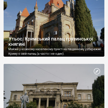
Утьос. Кримський палац грузинської
княгині
Майже у кожному населеному пункті на південному узбережжі
Криму є свій палац (а часто і не один).