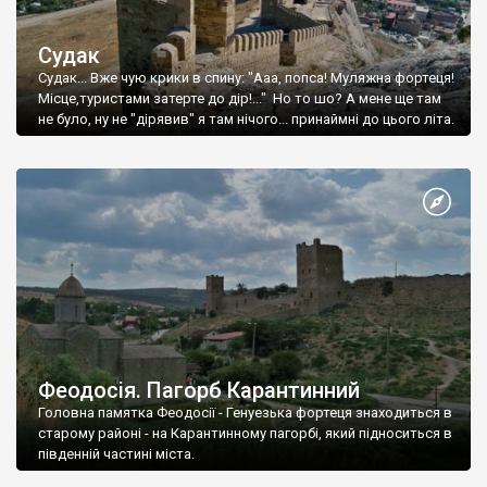
Судак
Судак... Вже чую крики в спину: "Ааа, попса! Муляжна фортеця!
Місце,туристами затерте до дір!..." Но то шо? А мене ще там
не було, ну не "дірявив" я там нічого... принаймні до цього літа.
Феодосія. Пагорб Карантинний
Головна памятка Феодосії - Генуезька фортеця знаходиться в
старому районі - на Карантинному пагорбі, який підноситься в
південній частині міста.