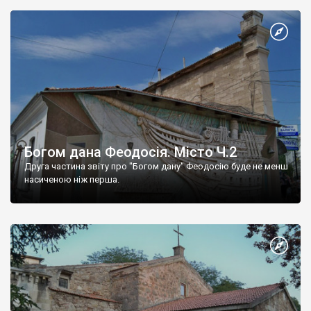
Богом дана Феодосія. Місто Ч.2
Друга частина звіту про "Богом дану" Феодосію буде не менш
насиченою ніж перша.