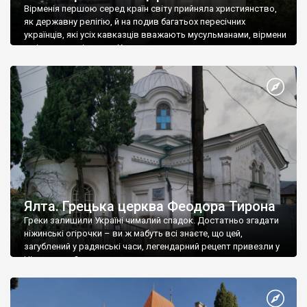
Вірменія першою серед країн світу прийняла християнство,
як державну релігію, й на подив багатьох пересічних
українців, які усіх кавказців вважають мусульманами, вірмени
є відданими вірянами Христа
Ялта. Грецька церква Феодора Тирона
Греки залишили Україні чималий спадок. Достатньо згадати
ніжинські огірочки – ви ж мабуть всі знаєте, що цей,
загублений у радянські часи, легендарний рецепт привезли у
Ніжин греки?