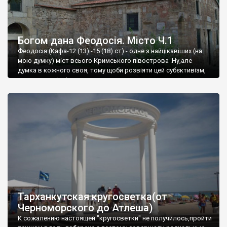
Богом дана Феодосія. Місто Ч.1
Феодосія (Кафа-12 (13) -15 (18) ст) - одне з найцікавіших (на
мою думку) міст всього Кримського півострова .Ну,але
думка в кожного своя, тому щоби розвіяти цей субєктивізм,
запрошую відвідати це
Тарханкутская кругосветка(от
Черноморского до Атлеша)
К сожалению настоящей "кругосветки" не получилось,пройти