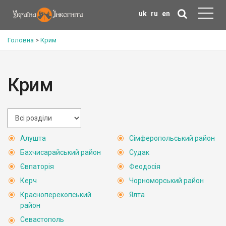
uk
ru
en
Головна
>
Крим
Крим
Алушта
Сімферопольський район
Бахчисарайський район
Судак
Євпаторія
Феодосія
Керч
Чорноморський район
Красноперекопський
Ялта
район
Севастополь