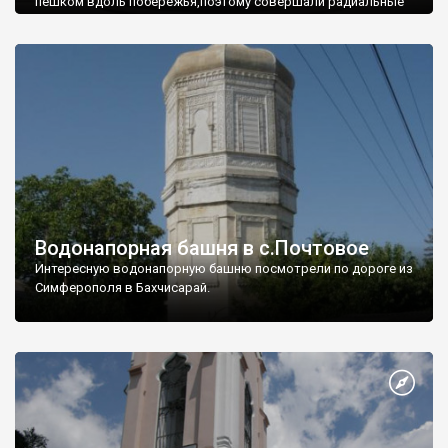
пешком вдоль побережья,поэтому совершали радиальные
вылазки из Оленевки.
Водонапорная башня в с.Почтовое
Интересную водонапорную башню посмотрели по дороге из
Симферополя в Бахчисарай.