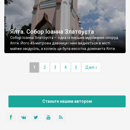
Ялта. Собор Іоанна Златоуста
Собор Іоанна Златоуста – одна із перших мурованих споруд
Ялти. Його 45-метрова дзвіниця і нині видніється в місті
майже звідусіль, а колись це була висотна домінанта Ялти.
1
2
3
4
5
Далі »
Станьте нашим автором