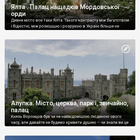
Ялта . Палац нащадків Мордовської
орди
Дивне місто все таки Ялта. Такого контрасту між багатством
і бідністю, між розкішшю і розрухою в Україні більше не
знайдеш.
Алупка. Місто, церква, парк і, звичайно,
палац
Князь Воронцов був чи не найвідомішою людиною свого
часу, але давайте не будемо кривити душею – чи знали ви це
прізвище до відвідин Алупки? Мабуть все таки ні.