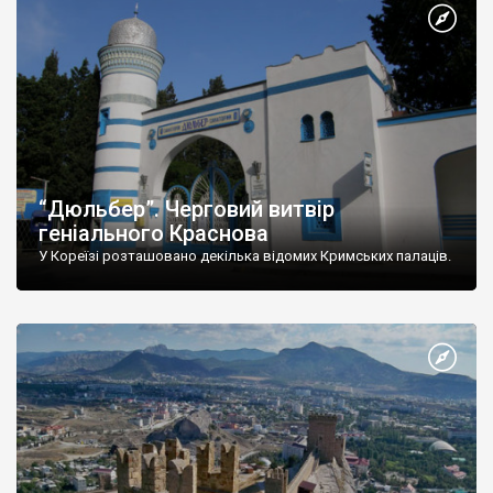
“Дюльбер”. Черговий витвір
геніального Краснова
У Кореїзі розташовано декілька відомих Кримських палаців.