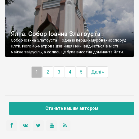
Ялта. Собор Іоанна Златоуста
Собор Іоанна Златоуста – одна із перших мурованих споруд
Ялти. Його 45-метрова дзвіниця і нині видніється в місті
майже звідусіль, а колись це була висотна домінанта Ялти.
1
2
3
4
5
Далі »
Станьте нашим автором