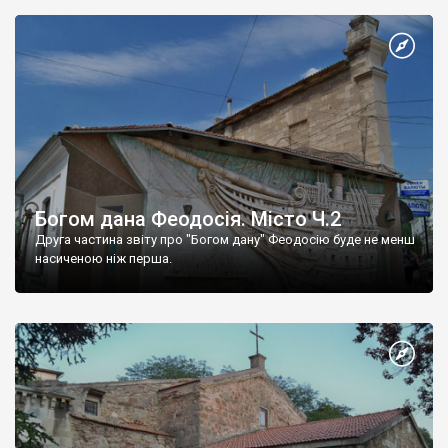
Богом дана Феодосія. Місто Ч.2
Друга частина звіту про "Богом дану" Феодосію буде не менш
насиченою ніж перша.