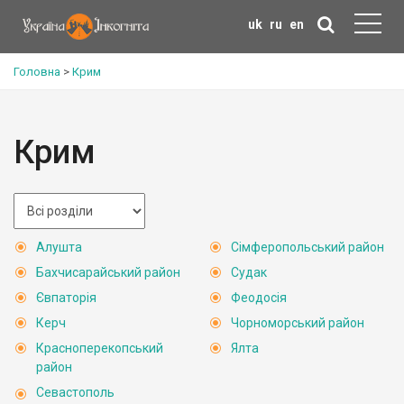
uk
ru
en
Головна
>
Крим
Крим
Алушта
Сімферопольський район
Бахчисарайський район
Судак
Євпаторія
Феодосія
Керч
Чорноморський район
Красноперекопський
Ялта
район
Севастополь