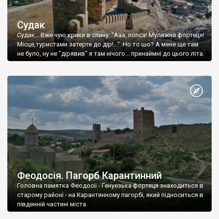
Судак
Судак... Вже чую крики в спину: "Ааа, попса! Муляжна фортеця!
Місце,туристами затерте до дір!..." Но то шо? А мене ще там
не було, ну не "дірявив" я там нічого... принаймні до цього літа.
Феодосія. Пагорб Карантинний
Головна памятка Феодосії - Генуезька фортеця знаходиться в
старому районі - на Карантинному пагорбі, який підноситься в
південній частині міста.