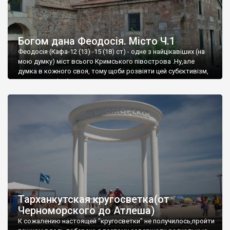
Богом дана Феодосія. Місто Ч.1
Феодосія (Кафа-12 (13) -15 (18) ст) - одне з найцікавіших (на
мою думку) міст всього Кримського півострова .Ну,але
думка в кожного своя, тому щоби розвіяти цей субєктивізм,
запрошую відвідати це
Тарханкутская кругосветка(от
Черноморского до Атлеша)
К сожалению настоящей "кругосветки" не получилось,пройти