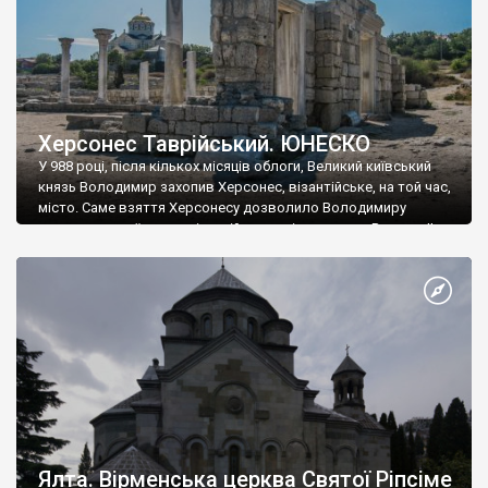
Херсонес Таврійський. ЮНЕСКО
У 988 році, після кількох місяців облоги, Великий київський
князь Володимир захопив Херсонес, візантійське, на той час,
місто. Саме взяття Херсонесу дозволило Володимиру
диктувати свої умови візантійському імператору Василю ІІ, та
одружитися з його дочкою Ганною. Цього ж року, в
Херсонесі Володимир-язичник, став Василем-християнином.
А потім було Хрещення Русі. На честь Херсонесу Таврійського
названо місто […]
Ялта. Вірменська церква Святої Ріпсіме