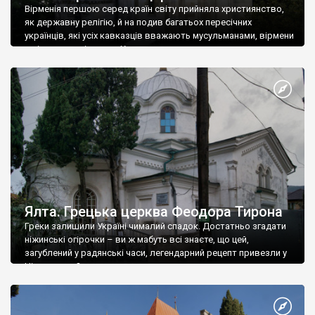
Вірменія першою серед країн світу прийняла християнство,
як державну релігію, й на подив багатьох пересічних
українців, які усіх кавказців вважають мусульманами, вірмени
є відданими вірянами Христа
Ялта. Грецька церква Феодора Тирона
Греки залишили Україні чималий спадок. Достатньо згадати
ніжинські огірочки – ви ж мабуть всі знаєте, що цей,
загублений у радянські часи, легендарний рецепт привезли у
Ніжин греки?