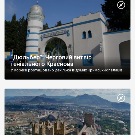
“Дюльбер”. Черговий витвір
геніального Краснова
У Кореїзі розташовано декілька відомих Кримських палаців.