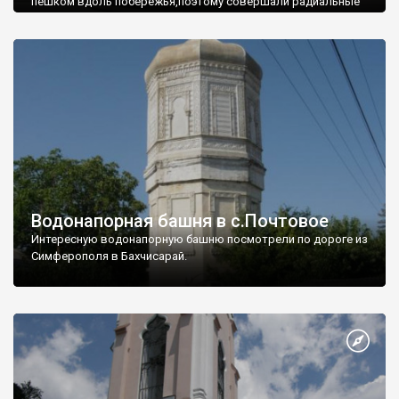
пешком вдоль побережья,поэтому совершали радиальные
вылазки из Оленевки.
Водонапорная башня в с.Почтовое
Интересную водонапорную башню посмотрели по дороге из
Симферополя в Бахчисарай.