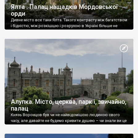
Ялта . Палац нащадків Мордовської
орди
Дивне місто все таки Ялта. Такого контрасту між багатством
і бідністю, між розкішшю і розрухою в Україні більше не
знайдеш.
Алупка. Місто, церква, парк і, звичайно,
палац
Князь Воронцов був чи не найвідомішою людиною свого
часу, але давайте не будемо кривити душею – чи знали ви це
прізвище до відвідин Алупки? Мабуть все таки ні.