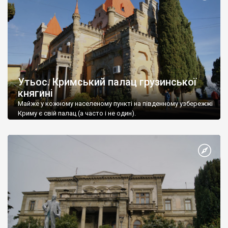
Утьос. Кримський палац грузинської
княгині
Майже у кожному населеному пункті на південному узбережжі
Криму є свій палац (а часто і не один).