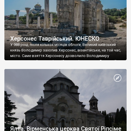
Херсонес Таврійський. ЮНЕСКО
У 988 році, після кількох місяців облоги, Великий київський
князь Володимир захопив Херсонес, візантійське, на той час,
місто. Саме взяття Херсонесу дозволило Володимиру
диктувати свої умови візантійському імператору Василю ІІ, та
одружитися з його дочкою Ганною. Цього ж року, в
Херсонесі Володимир-язичник, став Василем-християнином.
А потім було Хрещення Русі. На честь Херсонесу Таврійського
названо місто […]
Ялта. Вірменська церква Святої Ріпсіме