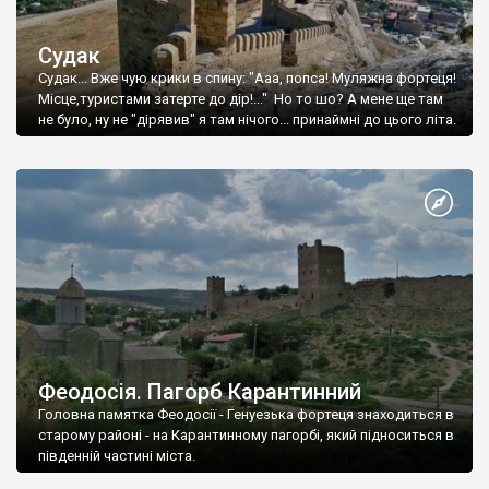
Судак
Судак... Вже чую крики в спину: "Ааа, попса! Муляжна фортеця!
Місце,туристами затерте до дір!..." Но то шо? А мене ще там
не було, ну не "дірявив" я там нічого... принаймні до цього літа.
Феодосія. Пагорб Карантинний
Головна памятка Феодосії - Генуезька фортеця знаходиться в
старому районі - на Карантинному пагорбі, який підноситься в
південній частині міста.