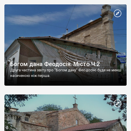
Богом дана Феодосія. Місто Ч.2
Друга частина звіту про "Богом дану" Феодосію буде не менш
насиченою ніж перша.