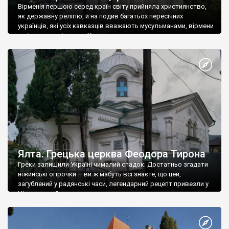
Вірменія першою серед країн світу прийняла християнство,
як державну релігію, й на подив багатьох пересічних
українців, які усіх кавказців вважають мусульманами, вірмени
є відданими вірянами Христа
Ялта. Грецька церква Феодора Тирона
Греки залишили Україні чималий спадок. Достатньо згадати
ніжинські огірочки – ви ж мабуть всі знаєте, що цей,
загублений у радянські часи, легендарний рецепт привезли у
Ніжин греки?