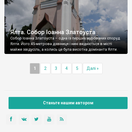
Ялта. Собор Іоанна Златоуста
Собор Іоанна Златоуста – одна із перших мурованих споруд
Ялти. Його 45-метрова дзвіниця і нині видніється в місті
майже звідусіль, а колись це була висотна домінанта Ялти.
1
2
3
4
5
Далі »
Станьте нашим автором