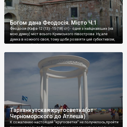
Богом дана Феодосія. Місто Ч.1
Феодосія (Кафа-12 (13) -15 (18) ст) - одне з найцікавіших (на
мою думку) міст всього Кримського півострова .Ну,але
думка в кожного своя, тому щоби розвіяти цей субєктивізм,
запрошую відвідати це
Тарханкутская кругосветка(от
Черноморского до Атлеша)
К сожалению настоящей "кругосветки" не получилось,пройти