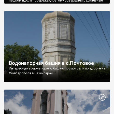
пешком вдоль побережья,поэтому совершали радиальные
вылазки из Оленевки.
Водонапорная башня в с.Почтовое
Интересную водонапорную башню посмотрели по дороге из
Симферополя в Бахчисарай.