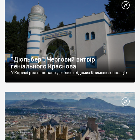
“Дюльбер”. Черговий витвір
геніального Краснова
У Кореїзі розташовано декілька відомих Кримських палаців.