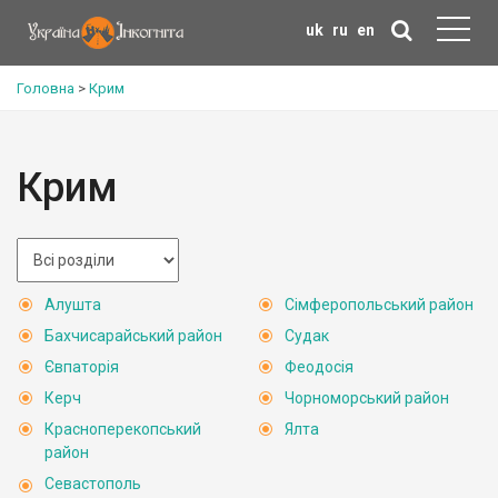
uk
ru
en
Головна
>
Крим
Крим
Алушта
Сімферопольський район
Бахчисарайський район
Судак
Євпаторія
Феодосія
Керч
Чорноморський район
Красноперекопський
Ялта
район
Севастополь