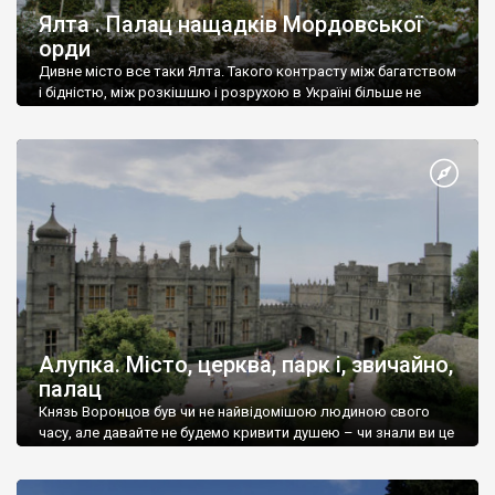
Ялта . Палац нащадків Мордовської
орди
Дивне місто все таки Ялта. Такого контрасту між багатством
і бідністю, між розкішшю і розрухою в Україні більше не
знайдеш.
Алупка. Місто, церква, парк і, звичайно,
палац
Князь Воронцов був чи не найвідомішою людиною свого
часу, але давайте не будемо кривити душею – чи знали ви це
прізвище до відвідин Алупки? Мабуть все таки ні.