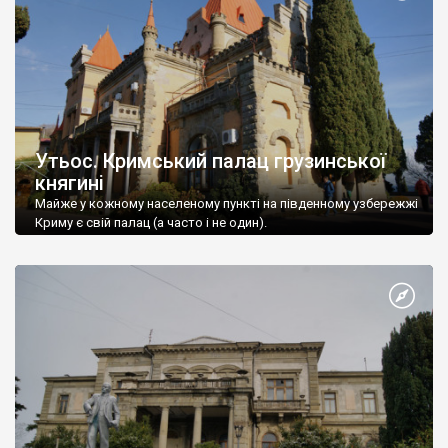
Утьос. Кримський палац грузинської
княгині
Майже у кожному населеному пункті на південному узбережжі
Криму є свій палац (а часто і не один).