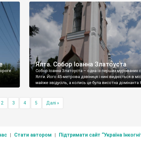
е
Ялта. Собор Іоанна Златоуста
ороге
Собор Іоанна Златоуста – одна із перших мурованих 
Ялти. Його 45-метрова дзвіниця і нині видніється в міс
майже звідусіль, а колись це була висотна домінанта 
2
3
4
5
Далі »
нас
Стати автором
Підтримати сайт “Україна Інкогні