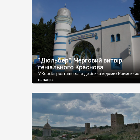
“Дюльбер”. Черговий витвір
геніального Краснова
У Кореїзі розташовано декілька відомих Кримських
палаців.