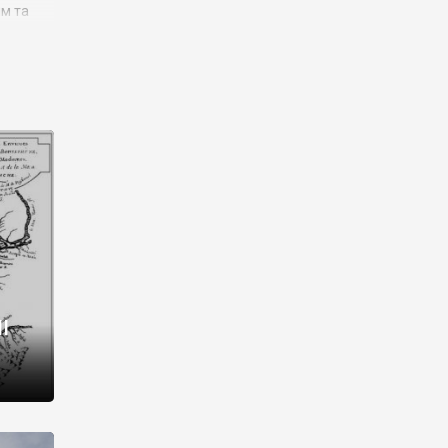
им та
ора і
є
го типу,
ей-
рний
ста:
 райони
від 2
I
і,
рукти,
 котрі