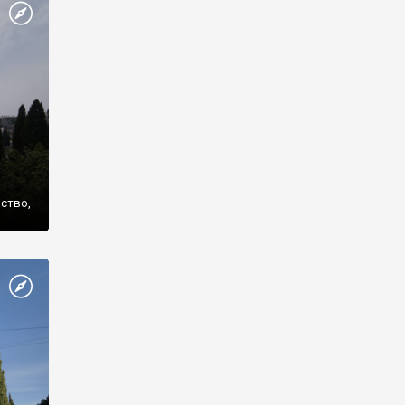
же
нство,