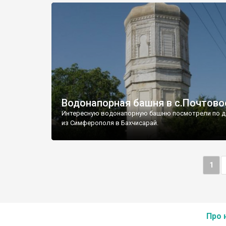
Водонапорная башня в с.Почтово
Интересную водонапорную башню посмотрели по д
из Симферополя в Бахчисарай.
1
Про 