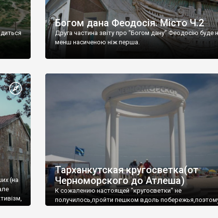
Богом дана Феодосія. Місто Ч.2
одиться
Друга частина звіту про "Богом дану" Феодосію буде 
менш насиченою ніж перша.
Тарханкутская кругосветка(от
Черноморского до Атлеша)
ших (на
але
К сожалению настоящей "кругосветки" не
тивізм,
получилось,пройти пешком вдоль побережья,поэтом
совершали радиальные вылазки из Оленевки.