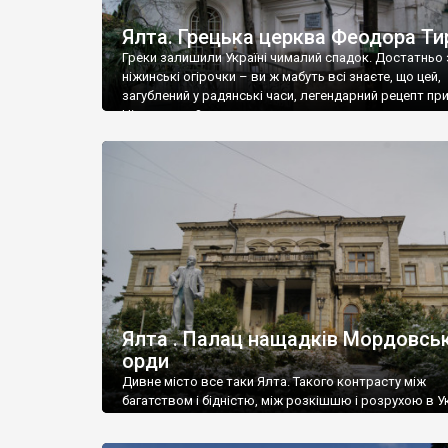
Ялта. Грецька церква Феодора Ти
Греки залишили Україні чималий спадок. Достатньо 
ніжинські огірочки – ви ж мабуть всі знаєте, що цей,
загублений у радянські часи, легендарний рецепт пр
Ніжин греки?
Ялта . Палац нащадків Мордовськ
орди
Дивне місто все таки Ялта. Такого контрасту між
багатством і бідністю, між розкішшю і розрухою в Ук
більше не знайдеш.