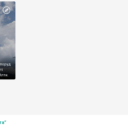
споруд
ті
Ялти.
та”