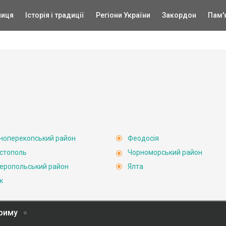
ниця
Історія і традиції
Регіони України
Закордон
Пам'
ноперекопський район
Феодосія
стополь
Чорноморський район
еропольський район
Ялта
к