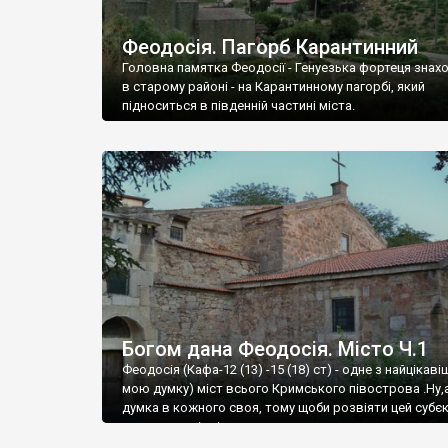
Феодосія. Пагорб Карантинний
Головна памятка Феодосії - Генуезька фортеця знах
в старому районі - на Карантинному пагорбі, який
підноситься в південній частині міста.
Богом дана Феодосія. Місто Ч.1
Феодосія (Кафа-12 (13) -15 (18) ст) - одне з найцікаві
мою думку) міст всього Кримського півострова .Ну,
думка в кожного своя, тому щоби розвіяти цей субєк
запрошую відвідати це