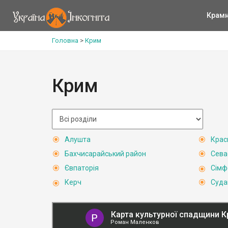
Крам
Головна
>
Крим
Крим
Алушта
Крас
Бахчисарайський район
Сева
Євпаторія
Сімф
Керч
Суда