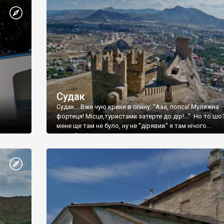
Судак
Судак... Вже чую крики в спину: "Ааа, попса! Муляжна
фортеця! Місце,туристами затерте до дір!..." Но то шо
мене ще там не було, ну не "дірявив" я там нічого...
принаймні до цього літа.