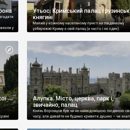
рона
Утьос. Кримський палац грузинськ
княгині
згадати
Майже у кожному населеному пункті на південному
ивезли у
узбережжі Криму є свій палац (а часто і не один).
ої
Алупка. Місто, церква, парк і,
звичайно, палац
Князь Воронцов був чи не найвідомішою людиною св
раїні
часу, але давайте не будемо кривити душею – чи знал
це прізвище до відвідин Алупки? Мабуть все таки ні.