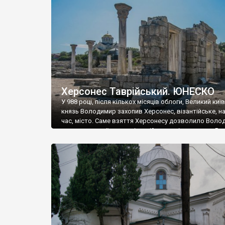
музею «Новгородський музей-заповідник» сотні арт
візантійської доби. Раритети викрадені з фондів об’
культурної спадщини ЮНЕСКО «Херсонеса Таврійсько
Офіційно – на виставку «Золото Візантії», але експер
влада в Україні вважають це лише […]
Херсонес Таврійський. ЮНЕСКО
У 988 році, після кількох місяців облоги, Великий киї
князь Володимир захопив Херсонес, візантійське, на
час, місто. Саме взяття Херсонесу дозволило Воло
диктувати свої умови візантійському імператору Вас
та одружитися з його дочкою Ганною. Цього ж року,
Херсонесі Володимир-язичник, став Василем-
християнином. А потім було Хрещення Русі. На честь
Херсонесу Таврійського названо місто […]