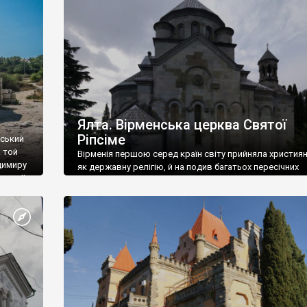
ефактів
називаються «повстяками» (postaki)…” “Вино. Крим
єкту
виробляє відмінне вино і його вдосталь: воно все ду
го».
легке біле і дуже […]
ти та
Ялта. Вірменська церква Святої
Ріпсіме
вський
 той
Вірменія першою серед країн світу прийняла христия
димиру
як державну релігію, й на подив багатьох пересічних
илю ІІ,
українців, які усіх кавказців вважають мусульманами,
 в
вірмени є відданими вірянами Христа