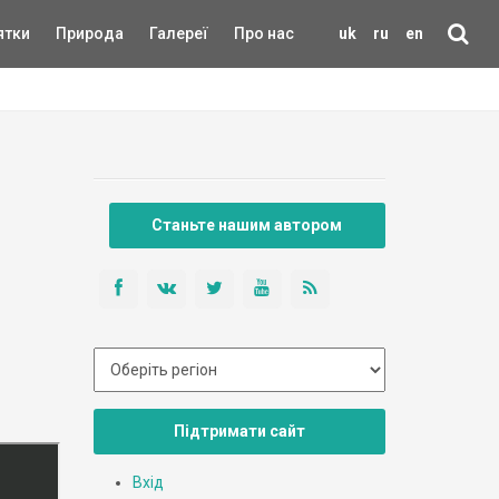
ятки
Природа
Галереї
Про нас
uk
ru
en
Станьте нашим автором
Підтримати сайт
Вхід