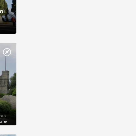
ої
ого
и ви