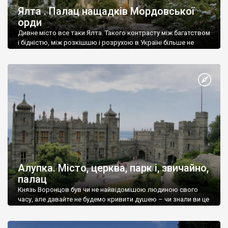
Ялта . Палац нащадків Мордовської
орди
Дивне місто все таки Ялта. Такого контрасту між багатством
і бідністю, між розкішшю і розрухою в Україні більше не
знайдеш.
Алупка. Місто, церква, парк і, звичайно,
палац
Князь Воронцов був чи не найвідомішою людиною свого
часу, але давайте не будемо кривити душею – чи знали ви це
прізвище до відвідин Алупки? Мабуть все таки ні.