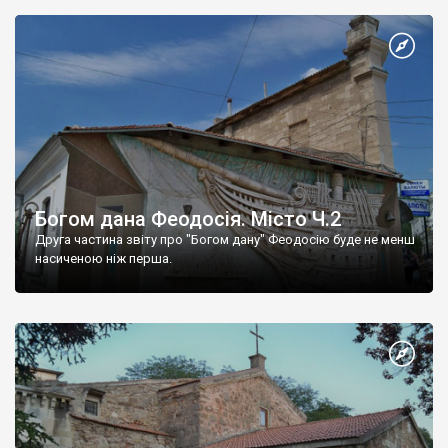
Богом дана Феодосія. Місто Ч.2
Друга частина звіту про "Богом дану" Феодосію буде не менш
насиченою ніж перша.