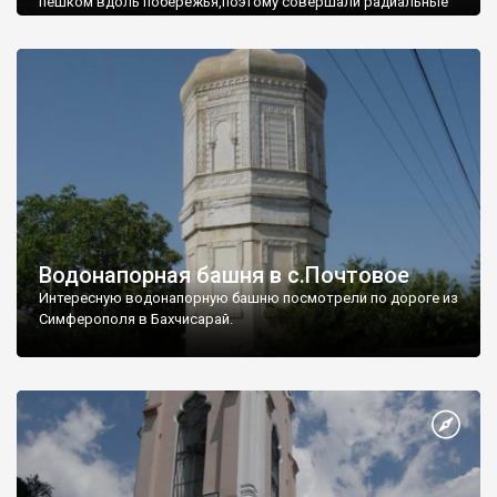
пешком вдоль побережья,поэтому совершали радиальные
вылазки из Оленевки.
Водонапорная башня в с.Почтовое
Интересную водонапорную башню посмотрели по дороге из
Симферополя в Бахчисарай.