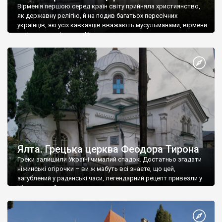
Вірменія першою серед країн світу прийняла християнство,
як державну релігію, й на подив багатьох пересічних
українців, які усіх кавказців вважають мусульманами, вірмени
є відданими вірянами Христа
Ялта. Грецька церква Феодора Тирона
Греки залишили Україні чималий спадок. Достатньо згадати
ніжинські огірочки – ви ж мабуть всі знаєте, що цей,
загублений у радянські часи, легендарний рецепт привезли у
Ніжин греки?