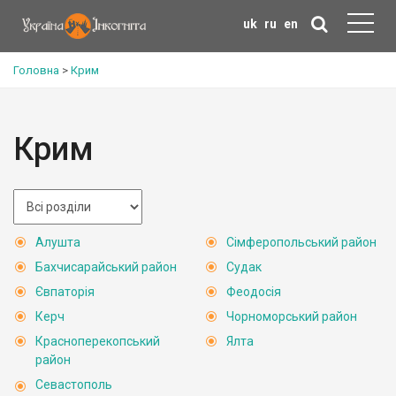
uk
ru
en
Головна
>
Крим
Крим
Алушта
Сімферопольський район
Бахчисарайський район
Судак
Євпаторія
Феодосія
Керч
Чорноморський район
Красноперекопський
Ялта
район
Севастополь