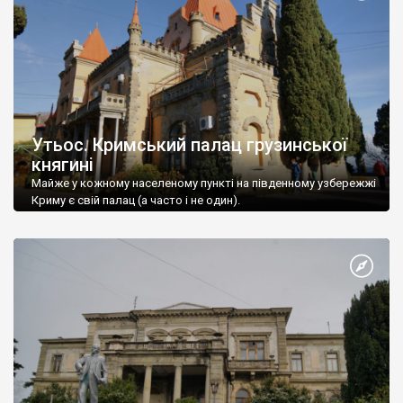
Утьос. Кримський палац грузинської
княгині
Майже у кожному населеному пункті на південному узбережжі
Криму є свій палац (а часто і не один).