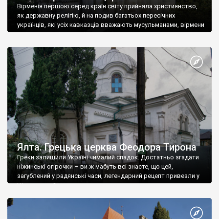
Вірменія першою серед країн світу прийняла християнство,
як державну релігію, й на подив багатьох пересічних
українців, які усіх кавказців вважають мусульманами, вірмени
є відданими вірянами Христа
Ялта. Грецька церква Феодора Тирона
Греки залишили Україні чималий спадок. Достатньо згадати
ніжинські огірочки – ви ж мабуть всі знаєте, що цей,
загублений у радянські часи, легендарний рецепт привезли у
Ніжин греки?