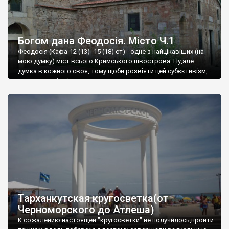
Богом дана Феодосія. Місто Ч.1
Феодосія (Кафа-12 (13) -15 (18) ст) - одне з найцікавіших (на
мою думку) міст всього Кримського півострова .Ну,але
думка в кожного своя, тому щоби розвіяти цей субєктивізм,
запрошую відвідати це
Тарханкутская кругосветка(от
Черноморского до Атлеша)
К сожалению настоящей "кругосветки" не получилось,пройти