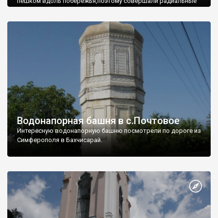
пешком вдоль побережья,поэтому совершали радиальные
вылазки из Оленевки.
Водонапорная башня в с.Почтовое
Интересную водонапорную башню посмотрели по дороге из
Симферополя в Бахчисарай.