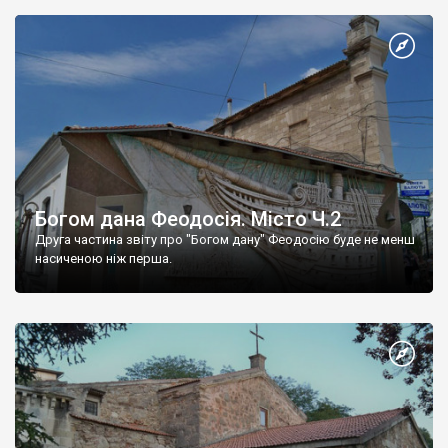
Богом дана Феодосія. Місто Ч.2
Друга частина звіту про "Богом дану" Феодосію буде не менш
насиченою ніж перша.