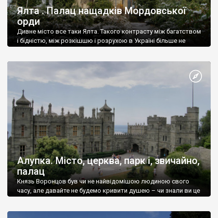
Ялта . Палац нащадків Мордовської
орди
Дивне місто все таки Ялта. Такого контрасту між багатством
і бідністю, між розкішшю і розрухою в Україні більше не
знайдеш.
Алупка. Місто, церква, парк і, звичайно,
палац
Князь Воронцов був чи не найвідомішою людиною свого
часу, але давайте не будемо кривити душею – чи знали ви це
прізвище до відвідин Алупки? Мабуть все таки ні.