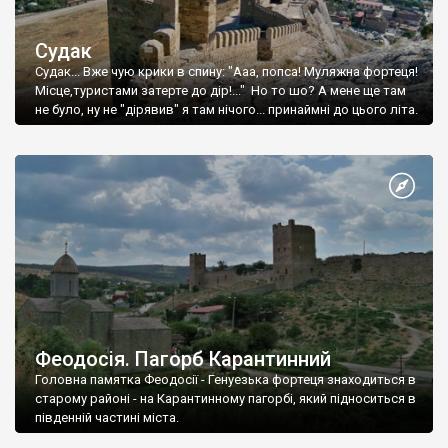
Судак
Судак... Вже чую крики в спину: "Ааа, попса! Муляжна фортеця!
Місце,туристами затерте до дір!..." Но то шо? А мене ще там
не було, ну не "дірявив" я там нічого... принаймні до цього літа.
Феодосія. Пагорб Карантинний
Головна памятка Феодосії - Генуезька фортеця знаходиться в
старому районі - на Карантинному пагорбі, який підноситься в
південній частині міста.