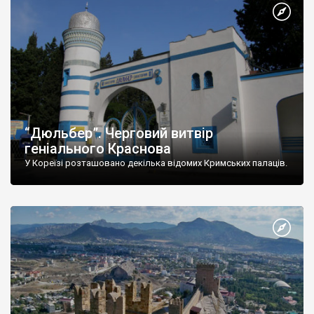
“Дюльбер”. Черговий витвір
геніального Краснова
У Кореїзі розташовано декілька відомих Кримських палаців.