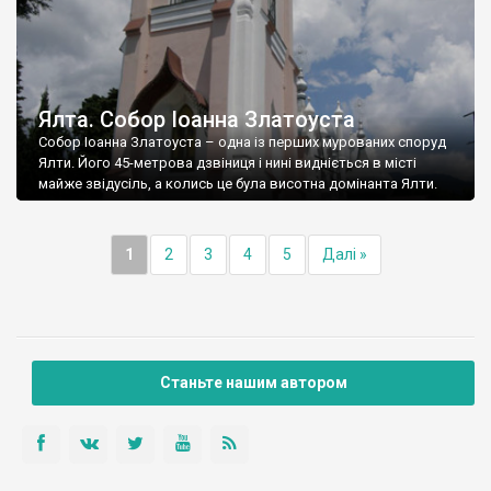
Ялта. Собор Іоанна Златоуста
Собор Іоанна Златоуста – одна із перших мурованих споруд
Ялти. Його 45-метрова дзвіниця і нині видніється в місті
майже звідусіль, а колись це була висотна домінанта Ялти.
1
2
3
4
5
Далі »
Станьте нашим автором