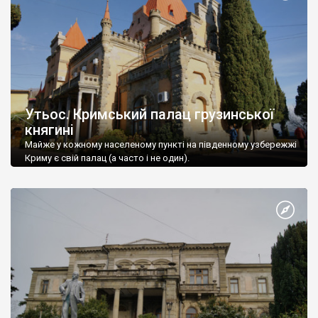
Утьос. Кримський палац грузинської
княгині
Майже у кожному населеному пункті на південному узбережжі
Криму є свій палац (а часто і не один).