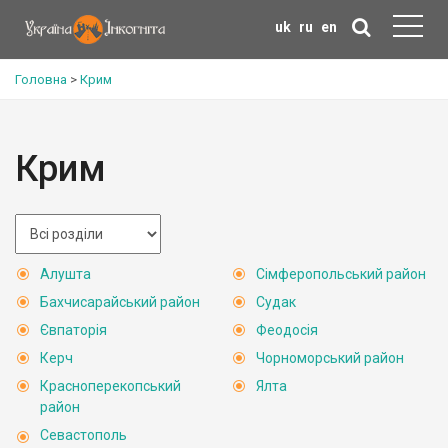
uk
ru
en
Головна
>
Крим
Крим
Алушта
Сімферопольський район
Бахчисарайський район
Судак
Євпаторія
Феодосія
Керч
Чорноморський район
Красноперекопський
Ялта
район
Севастополь