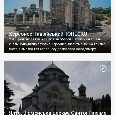
Херсонес Таврійський. ЮНЕСКО
У 988 році, після кількох місяців облоги, Великий київський
князь Володимир захопив Херсонес, візантійське, на той час,
місто. Саме взяття Херсонесу дозволило Володимиру
диктувати свої умови візантійському імператору Василю ІІ, та
одружитися з його дочкою Ганною. Цього ж року, в
Херсонесі Володимир-язичник, став Василем-християнином.
А потім було Хрещення Русі. На честь Херсонесу Таврійського
названо місто […]
Ялта. Вірменська церква Святої Ріпсіме