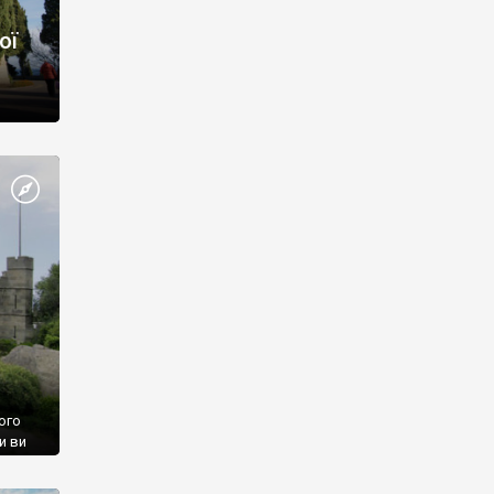
ої
ого
и ви