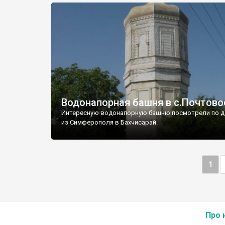
Водонапорная башня в с.Почтово
Интересную водонапорную башню посмотрели по д
из Симферополя в Бахчисарай.
1
Про 