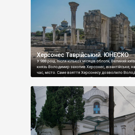
музею «Новгородський музей-заповідник» сотні арт
візантійської доби. Раритети викрадені з фондів об’
культурної спадщини ЮНЕСКО «Херсонеса Таврійсько
Офіційно – на виставку «Золото Візантії», але експер
влада в Україні вважають це лише […]
Херсонес Таврійський. ЮНЕСКО
У 988 році, після кількох місяців облоги, Великий киї
князь Володимир захопив Херсонес, візантійське, на
час, місто. Саме взяття Херсонесу дозволило Воло
диктувати свої умови візантійському імператору Вас
та одружитися з його дочкою Ганною. Цього ж року,
Херсонесі Володимир-язичник, став Василем-
християнином. А потім було Хрещення Русі. На честь
Херсонесу Таврійського названо місто […]