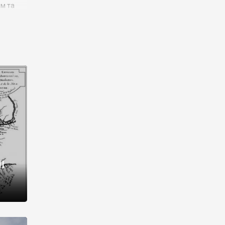
им та
ора і
є
го типу,
ей-
рний
ста:
 райони
від 2
I
і,
рукти,
 котрі