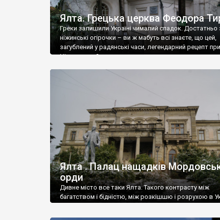
Ялта. Грецька церква Феодора Ти
Греки залишили Україні чималий спадок. Достатньо 
ніжинські огірочки – ви ж мабуть всі знаєте, що цей,
загублений у радянські часи, легендарний рецепт пр
Ніжин греки?
Ялта . Палац нащадків Мордовськ
орди
Дивне місто все таки Ялта. Такого контрасту між
багатством і бідністю, між розкішшю і розрухою в Ук
більше не знайдеш.