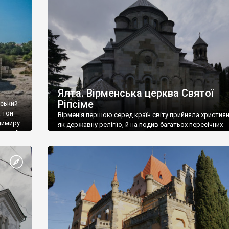
ефактів
називаються «повстяками» (postaki)…” “Вино. Крим
єкту
виробляє відмінне вино і його вдосталь: воно все ду
го».
легке біле і дуже […]
ти та
Ялта. Вірменська церква Святої
Ріпсіме
вський
 той
Вірменія першою серед країн світу прийняла христия
димиру
як державну релігію, й на подив багатьох пересічних
илю ІІ,
українців, які усіх кавказців вважають мусульманами,
 в
вірмени є відданими вірянами Христа