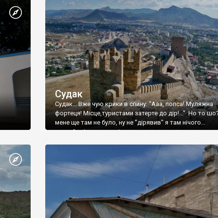
Судак
Судак... Вже чую крики в спину: "Ааа, попса! Муляжна
фортеця! Місце,туристами затерте до дір!..." Но то шо
мене ще там не було, ну не "дірявив" я там нічого...
принаймні до цього літа.