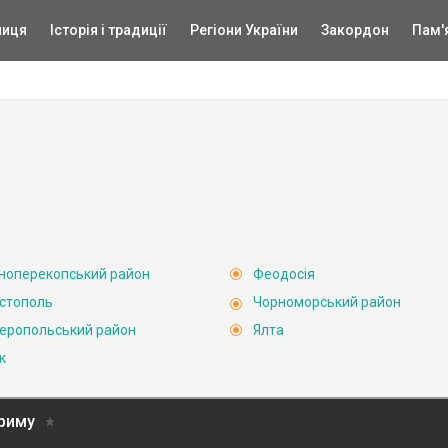
ниця
Історія і традиції
Регіони України
Закордон
Пам'
ноперекопський район
Феодосія
стополь
Чорноморський район
еропольський район
Ялта
к