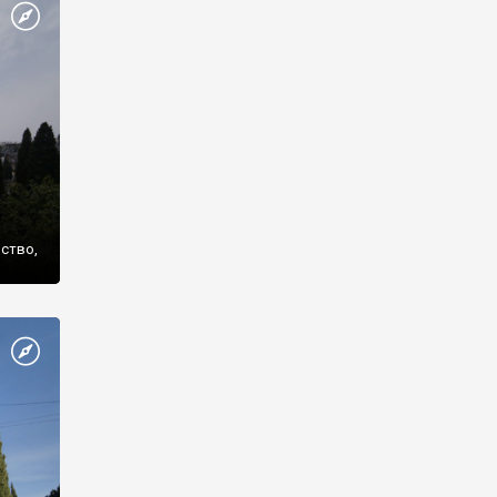
же
нство,