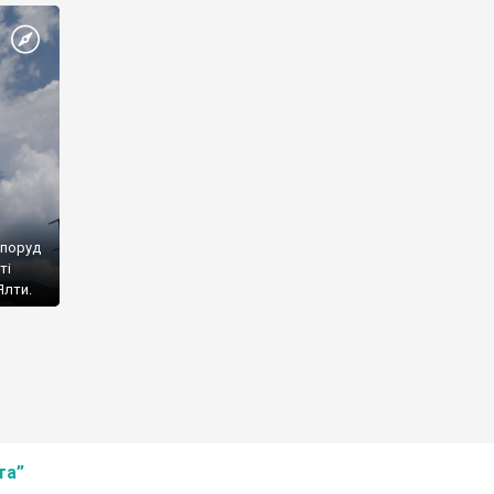
споруд
ті
Ялти.
та”