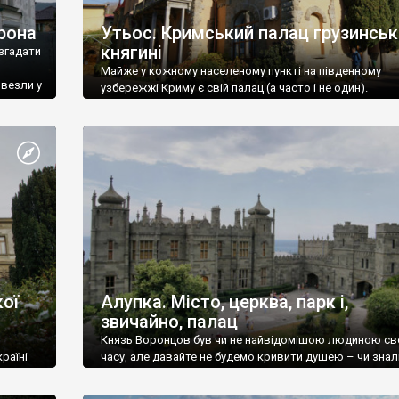
рона
Утьос. Кримський палац грузинськ
княгині
згадати
Майже у кожному населеному пункті на південному
ивезли у
узбережжі Криму є свій палац (а часто і не один).
ої
Алупка. Місто, церква, парк і,
звичайно, палац
Князь Воронцов був чи не найвідомішою людиною св
раїні
часу, але давайте не будемо кривити душею – чи знал
це прізвище до відвідин Алупки? Мабуть все таки ні.