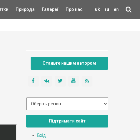
ятки
Природа
Галереї
Про нас
uk
ru
en
Станьте нашим автором
Підтримати сайт
Вхід