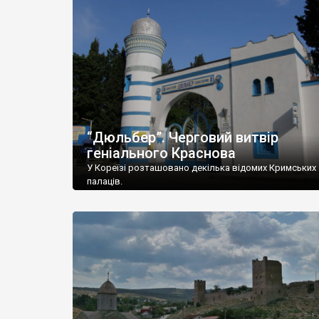
“Дюльбер”. Черговий витвір
геніального Краснова
У Кореїзі розташовано декілька відомих Кримських
палаців.