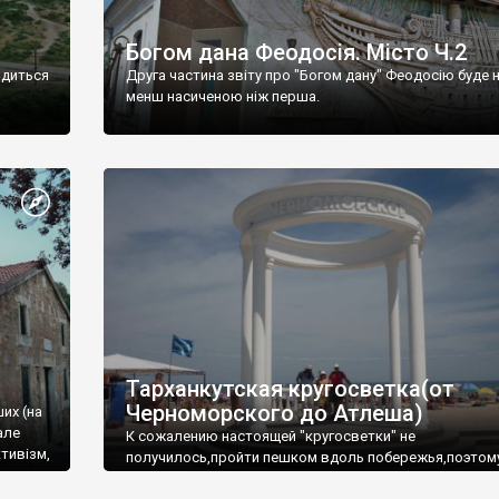
Богом дана Феодосія. Місто Ч.2
одиться
Друга частина звіту про "Богом дану" Феодосію буде 
менш насиченою ніж перша.
Тарханкутская кругосветка(от
Черноморского до Атлеша)
ших (на
але
К сожалению настоящей "кругосветки" не
тивізм,
получилось,пройти пешком вдоль побережья,поэтом
совершали радиальные вылазки из Оленевки.