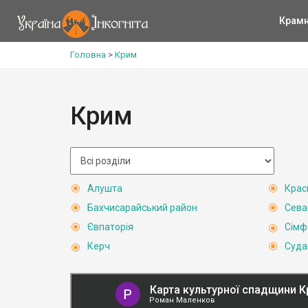
Крам
Головна
>
Крим
Крим
Алушта
Крас
Бахчисарайський район
Сева
Євпаторія
Сімф
Керч
Суда