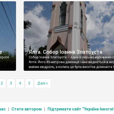
е
Ялта. Собор Іоанна Златоуста
ороге
Собор Іоанна Златоуста – одна із перших мурованих 
Ялти. Його 45-метрова дзвіниця і нині видніється в міс
майже звідусіль, а колись це була висотна домінанта 
2
3
4
5
Далі »
нас
Стати автором
Підтримати сайт “Україна Інкогні