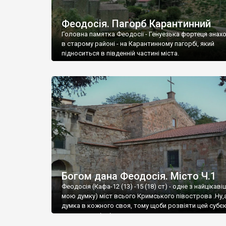
Феодосія. Пагорб Карантинний
Головна памятка Феодосії - Генуезька фортеця знах
в старому районі - на Карантинному пагорбі, який
підноситься в південній частині міста.
Богом дана Феодосія. Місто Ч.1
Феодосія (Кафа-12 (13) -15 (18) ст) - одне з найцікаві
мою думку) міст всього Кримського півострова .Ну,
думка в кожного своя, тому щоби розвіяти цей субєк
запрошую відвідати це