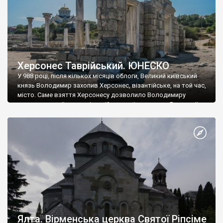
Херсонес Таврійський. ЮНЕСКО
У 988 році, після кількох місяців облоги, Великий київський
князь Володимир захопив Херсонес, візантійське, на той час,
місто. Саме взяття Херсонесу дозволило Володимиру
диктувати свої умови візантійському імператору Василю ІІ, та
одружитися з його дочкою Ганною. Цього ж року, в
Херсонесі Володимир-язичник, став Василем-християнином.
А потім було Хрещення Русі. На честь Херсонесу Таврійського
названо місто […]
Ялта. Вірменська церква Святої Ріпсіме