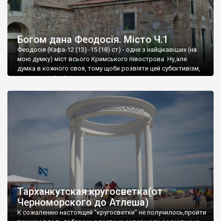
Богом дана Феодосія. Місто Ч.1
Феодосія (Кафа-12 (13) -15 (18) ст) - одне з найцікавіших (на
мою думку) міст всього Кримського півострова .Ну,але
думка в кожного своя, тому щоби розвіяти цей субєктивізм,
запрошую відвідати це
Тарханкутская кругосветка(от
Черноморского до Атлеша)
К сожалению настоящей "кругосветки" не получилось,пройти