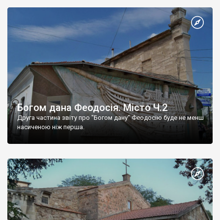
Богом дана Феодосія. Місто Ч.2
Друга частина звіту про "Богом дану" Феодосію буде не менш
насиченою ніж перша.