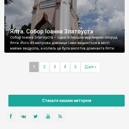
Ялта. Собор Іоанна Златоуста
Собор Іоанна Златоуста – одна із перших мурованих споруд
Ялти. Його 45-метрова дзвіниця і нині видніється в місті
майже звідусіль, а колись це була висотна домінанта Ялти.
1
2
3
4
5
Далі »
Станьте нашим автором