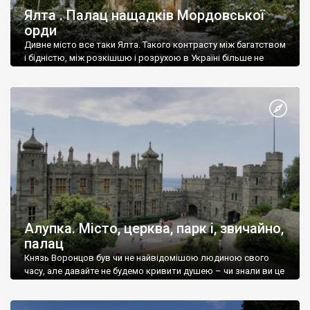
Ялта . Палац нащадків Мордовської
орди
Дивне місто все таки Ялта. Такого контрасту між багатством
і бідністю, між розкішшю і розрухою в Україні більше не
знайдеш.
Алупка. Місто, церква, парк і, звичайно,
палац
Князь Воронцов був чи не найвідомішою людиною свого
часу, але давайте не будемо кривити душею – чи знали ви це
прізвище до відвідин Алупки? Мабуть все таки ні.