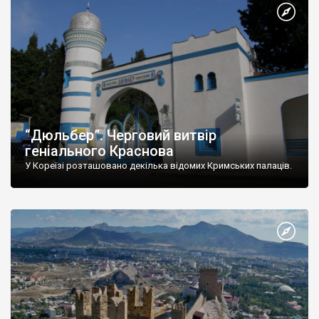
“Дюльбер”. Черговий витвір
геніального Краснова
У Кореїзі розташовано декілька відомих Кримських палаців.