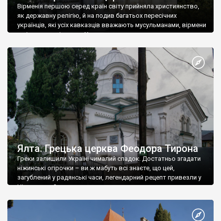
Вірменія першою серед країн світу прийняла християнство,
як державну релігію, й на подив багатьох пересічних
українців, які усіх кавказців вважають мусульманами, вірмени
є відданими вірянами Христа
Ялта. Грецька церква Феодора Тирона
Греки залишили Україні чималий спадок. Достатньо згадати
ніжинські огірочки – ви ж мабуть всі знаєте, що цей,
загублений у радянські часи, легендарний рецепт привезли у
Ніжин греки?