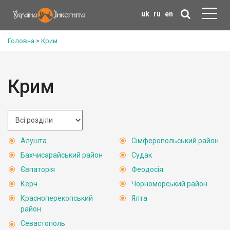
uk
ru
en
Головна
>
Крим
Крим
Алушта
Сімферопольський район
Бахчисарайський район
Судак
Євпаторія
Феодосія
Керч
Чорноморський район
Красноперекопський
Ялта
район
Севастополь