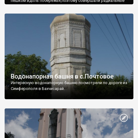
пешком вдоль побережья,поэтому совершали радиальные
вылазки из Оленевки.
Водонапорная башня в с.Почтовое
Интересную водонапорную башню посмотрели по дороге из
Симферополя в Бахчисарай.