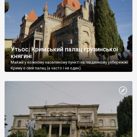
Утьос. Кримський палац грузинської
княгині
Майже у кожному населеному пункті на південному узбережжі
Криму є свій палац (а часто і не один).