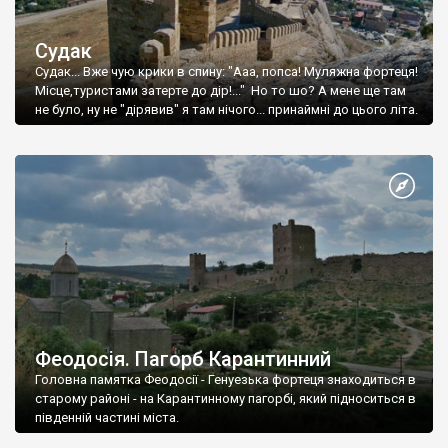
Судак
Судак... Вже чую крики в спину: "Ааа, попса! Муляжна фортеця!
Місце,туристами затерте до дір!..." Но то шо? А мене ще там
не було, ну не "дірявив" я там нічого... принаймні до цього літа.
Феодосія. Пагорб Карантинний
Головна памятка Феодосії - Генуезька фортеця знаходиться в
старому районі - на Карантинному пагорбі, який підноситься в
південній частині міста.