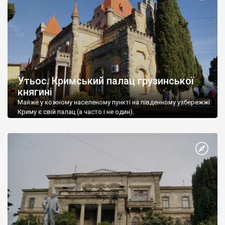
Утьос. Кримський палац грузинської
княгині
Майже у кожному населеному пункті на південному узбережжі
Криму є свій палац (а часто і не один).