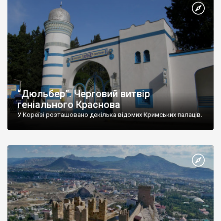
“Дюльбер”. Черговий витвір
геніального Краснова
У Кореїзі розташовано декілька відомих Кримських палаців.