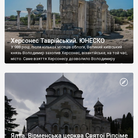
Херсонес Таврійський. ЮНЕСКО
У 988 році, після кількох місяців облоги, Великий київський
князь Володимир захопив Херсонес, візантійське, на той час,
місто. Саме взяття Херсонесу дозволило Володимиру
диктувати свої умови візантійському імператору Василю ІІ, та
одружитися з його дочкою Ганною. Цього ж року, в
Херсонесі Володимир-язичник, став Василем-християнином.
А потім було Хрещення Русі. На честь Херсонесу Таврійського
названо місто […]
Ялта. Вірменська церква Святої Ріпсіме