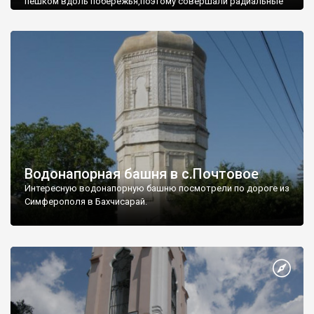
пешком вдоль побережья,поэтому совершали радиальные
вылазки из Оленевки.
Водонапорная башня в с.Почтовое
Интересную водонапорную башню посмотрели по дороге из
Симферополя в Бахчисарай.