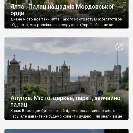
Ялта . Палац нащадків Мордовської
орди
Дивне місто все таки Ялта. Такого контрасту між багатством
і бідністю, між розкішшю і розрухою в Україні більше не
знайдеш.
Алупка. Місто, церква, парк і, звичайно,
палац
Князь Воронцов був чи не найвідомішою людиною свого
часу, але давайте не будемо кривити душею – чи знали ви це
прізвище до відвідин Алупки? Мабуть все таки ні.