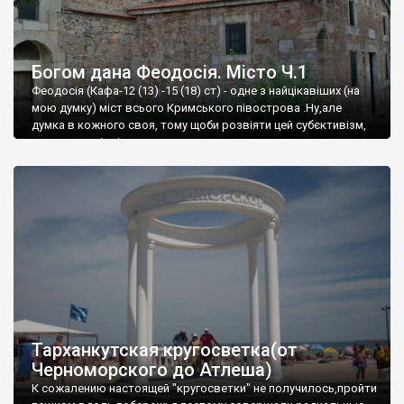
Богом дана Феодосія. Місто Ч.1
Феодосія (Кафа-12 (13) -15 (18) ст) - одне з найцікавіших (на
мою думку) міст всього Кримського півострова .Ну,але
думка в кожного своя, тому щоби розвіяти цей субєктивізм,
запрошую відвідати це
Тарханкутская кругосветка(от
Черноморского до Атлеша)
К сожалению настоящей "кругосветки" не получилось,пройти