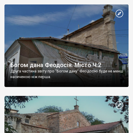
Богом дана Феодосія. Місто Ч.2
Друга частина звіту про "Богом дану" Феодосію буде не менш
насиченою ніж перша.