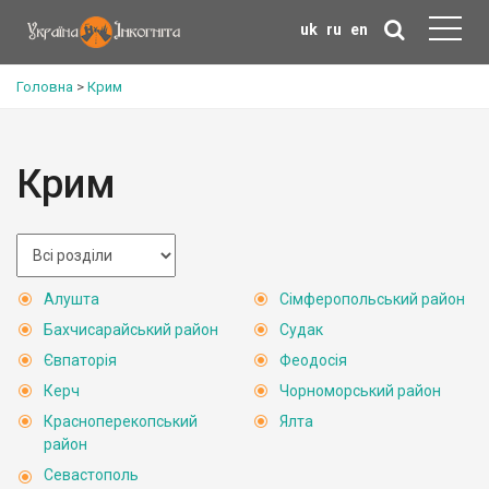
uk
ru
en
Головна
>
Крим
Крим
Алушта
Сімферопольський район
Бахчисарайський район
Судак
Євпаторія
Феодосія
Керч
Чорноморський район
Красноперекопський
Ялта
район
Севастополь