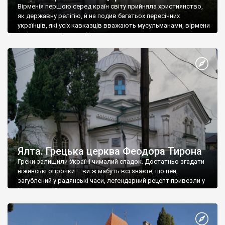
Вірменія першою серед країн світу прийняла християнство,
як державну релігію, й на подив багатьох пересічних
українців, які усіх кавказців вважають мусульманами, вірмени
є відданими вірянами Христа
Ялта. Грецька церква Феодора Тирона
Греки залишили Україні чималий спадок. Достатньо згадати
ніжинські огірочки – ви ж мабуть всі знаєте, що цей,
загублений у радянські часи, легендарний рецепт привезли у
Ніжин греки?