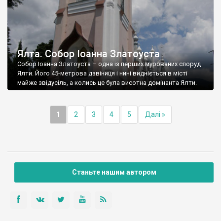
Ялта. Собор Іоанна Златоуста
Собор Іоанна Златоуста – одна із перших мурованих споруд
Ялти. Його 45-метрова дзвіниця і нині видніється в місті
майже звідусіль, а колись це була висотна домінанта Ялти.
1
2
3
4
5
Далі »
Станьте нашим автором