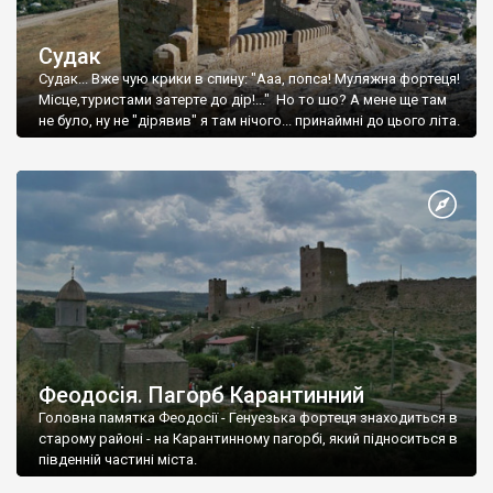
Судак
Судак... Вже чую крики в спину: "Ааа, попса! Муляжна фортеця!
Місце,туристами затерте до дір!..." Но то шо? А мене ще там
не було, ну не "дірявив" я там нічого... принаймні до цього літа.
Феодосія. Пагорб Карантинний
Головна памятка Феодосії - Генуезька фортеця знаходиться в
старому районі - на Карантинному пагорбі, який підноситься в
південній частині міста.