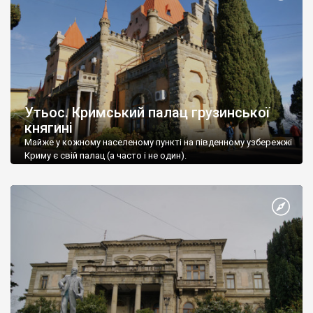
Утьос. Кримський палац грузинської
княгині
Майже у кожному населеному пункті на південному узбережжі
Криму є свій палац (а часто і не один).