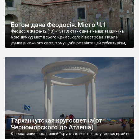
Богом дана Феодосія. Місто Ч.1
Феодосія (Кафа-12 (13) -15 (18) ст) - одне з найцікавіших (на
мою думку) міст всього Кримського півострова .Ну,але
думка в кожного своя, тому щоби розвіяти цей субєктивізм,
запрошую відвідати це
Тарханкутская кругосветка(от
Черноморского до Атлеша)
К сожалению настоящей "кругосветки" не получилось,пройти