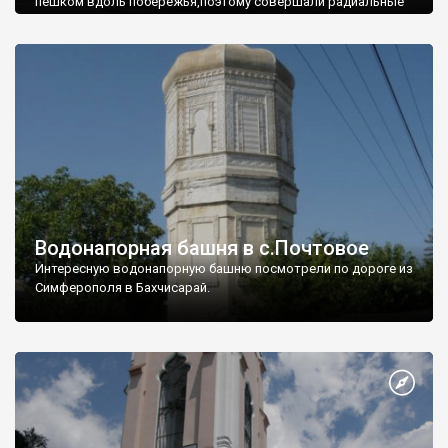
пешком вдоль побережья,поэтому совершали радиальные
вылазки из Оленевки.
Водонапорная башня в с.Почтовое
Интересную водонапорную башню посмотрели по дороге из
Симферополя в Бахчисарай.