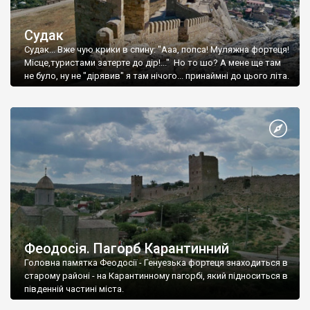
Судак
Судак... Вже чую крики в спину: "Ааа, попса! Муляжна фортеця!
Місце,туристами затерте до дір!..." Но то шо? А мене ще там
не було, ну не "дірявив" я там нічого... принаймні до цього літа.
Феодосія. Пагорб Карантинний
Головна памятка Феодосії - Генуезька фортеця знаходиться в
старому районі - на Карантинному пагорбі, який підноситься в
південній частині міста.