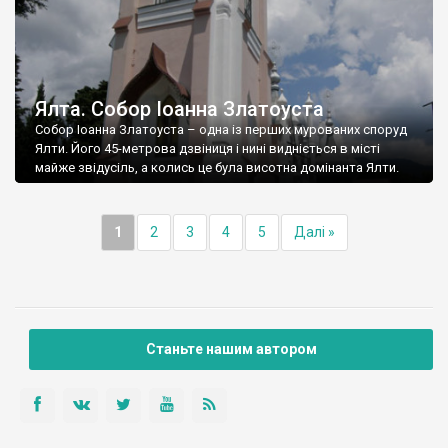
Ялта. Собор Іоанна Златоуста
Собор Іоанна Златоуста – одна із перших мурованих споруд
Ялти. Його 45-метрова дзвіниця і нині видніється в місті
майже звідусіль, а колись це була висотна домінанта Ялти.
1
2
3
4
5
Далі »
Станьте нашим автором