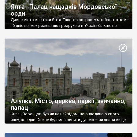
Ялта . Палац нащадків Мордовської
орди
Дивне місто все таки Ялта. Такого контрасту між багатством
і бідністю, між розкішшю і розрухою в Україні більше не
знайдеш.
Алупка. Місто, церква, парк і, звичайно,
палац
Князь Воронцов був чи не найвідомішою людиною свого
часу, але давайте не будемо кривити душею – чи знали ви це
прізвище до відвідин Алупки? Мабуть все таки ні.