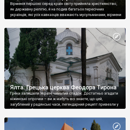
Вірменія першою серед країн світу прийняла християнство,
як державну релігію, й на подив багатьох пересічних
українців, які усіх кавказців вважають мусульманами, вірмени
є відданими вірянами Христа
Ялта. Грецька церква Феодора Тирона
Греки залишили Україні чималий спадок. Достатньо згадати
ніжинські огірочки – ви ж мабуть всі знаєте, що цей,
загублений у радянські часи, легендарний рецепт привезли у
Ніжин греки?