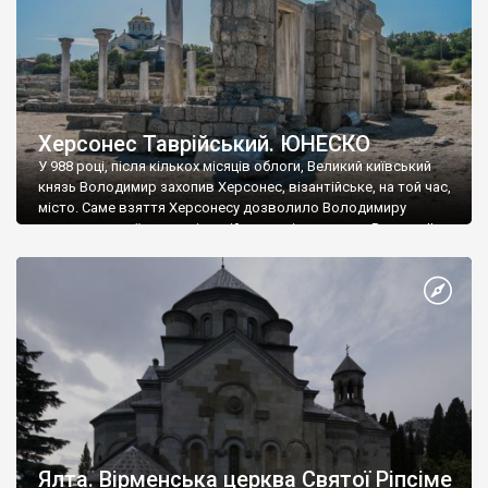
Херсонес Таврійський. ЮНЕСКО
У 988 році, після кількох місяців облоги, Великий київський
князь Володимир захопив Херсонес, візантійське, на той час,
місто. Саме взяття Херсонесу дозволило Володимиру
диктувати свої умови візантійському імператору Василю ІІ, та
одружитися з його дочкою Ганною. Цього ж року, в
Херсонесі Володимир-язичник, став Василем-християнином.
А потім було Хрещення Русі. На честь Херсонесу Таврійського
названо місто […]
Ялта. Вірменська церква Святої Ріпсіме