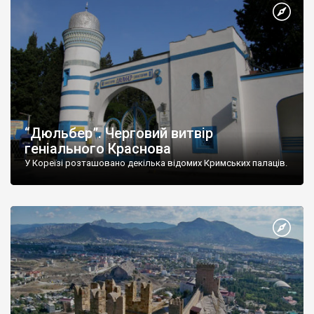
“Дюльбер”. Черговий витвір
геніального Краснова
У Кореїзі розташовано декілька відомих Кримських палаців.