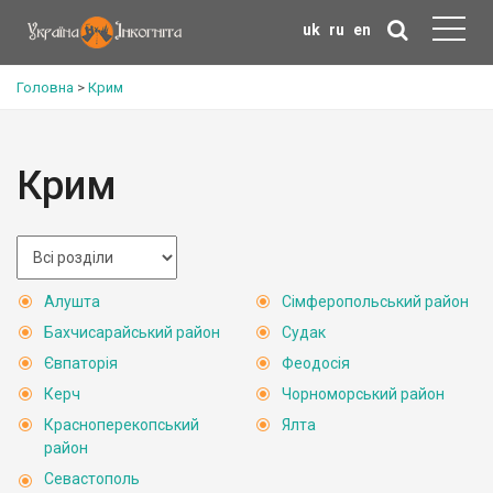
uk
ru
en
Головна
>
Крим
Крим
Алушта
Сімферопольський район
Бахчисарайський район
Судак
Євпаторія
Феодосія
Керч
Чорноморський район
Красноперекопський
Ялта
район
Севастополь