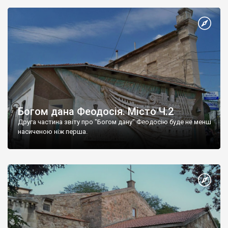
Богом дана Феодосія. Місто Ч.2
Друга частина звіту про "Богом дану" Феодосію буде не менш
насиченою ніж перша.