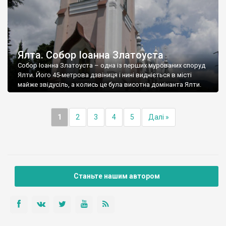
Ялта. Собор Іоанна Златоуста
Собор Іоанна Златоуста – одна із перших мурованих споруд
Ялти. Його 45-метрова дзвіниця і нині видніється в місті
майже звідусіль, а колись це була висотна домінанта Ялти.
1
2
3
4
5
Далі »
Станьте нашим автором