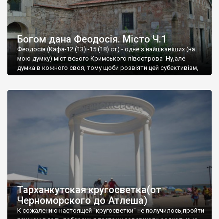
Богом дана Феодосія. Місто Ч.1
Феодосія (Кафа-12 (13) -15 (18) ст) - одне з найцікавіших (на
мою думку) міст всього Кримського півострова .Ну,але
думка в кожного своя, тому щоби розвіяти цей субєктивізм,
запрошую відвідати це
Тарханкутская кругосветка(от
Черноморского до Атлеша)
К сожалению настоящей "кругосветки" не получилось,пройти