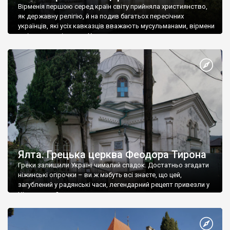
Вірменія першою серед країн світу прийняла християнство,
як державну релігію, й на подив багатьох пересічних
українців, які усіх кавказців вважають мусульманами, вірмени
є відданими вірянами Христа
Ялта. Грецька церква Феодора Тирона
Греки залишили Україні чималий спадок. Достатньо згадати
ніжинські огірочки – ви ж мабуть всі знаєте, що цей,
загублений у радянські часи, легендарний рецепт привезли у
Ніжин греки?