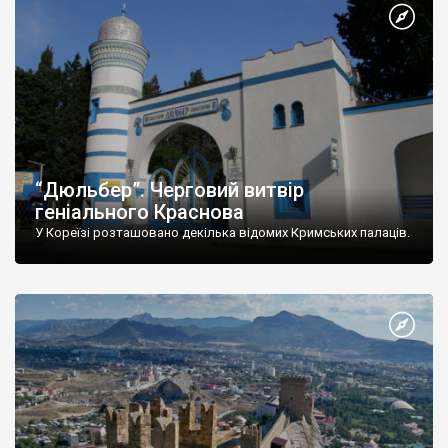
“Дюльбер”. Черговий витвір
геніального Краснова
У Кореїзі розташовано декілька відомих Кримських палаців.