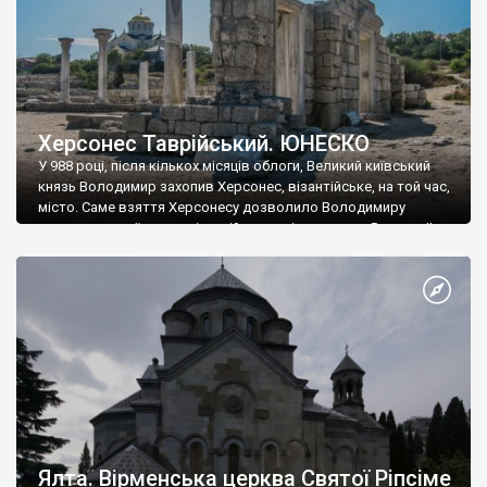
Херсонес Таврійський. ЮНЕСКО
У 988 році, після кількох місяців облоги, Великий київський
князь Володимир захопив Херсонес, візантійське, на той час,
місто. Саме взяття Херсонесу дозволило Володимиру
диктувати свої умови візантійському імператору Василю ІІ, та
одружитися з його дочкою Ганною. Цього ж року, в
Херсонесі Володимир-язичник, став Василем-християнином.
А потім було Хрещення Русі. На честь Херсонесу Таврійського
названо місто […]
Ялта. Вірменська церква Святої Ріпсіме