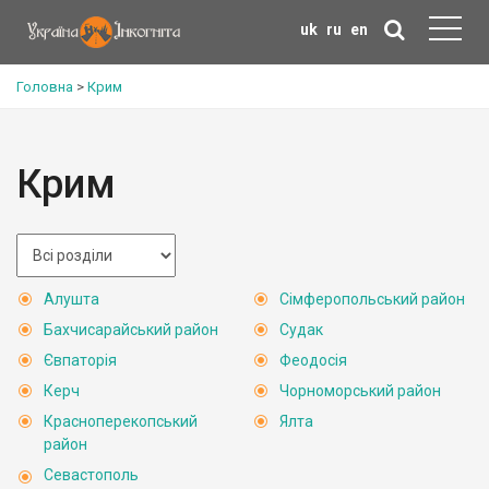
uk
ru
en
Головна
>
Крим
Крим
Алушта
Сімферопольський район
Бахчисарайський район
Судак
Євпаторія
Феодосія
Керч
Чорноморський район
Красноперекопський
Ялта
район
Севастополь