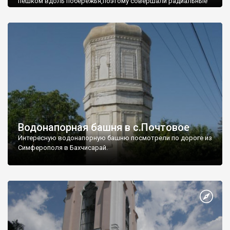
пешком вдоль побережья,поэтому совершали радиальные
вылазки из Оленевки.
Водонапорная башня в с.Почтовое
Интересную водонапорную башню посмотрели по дороге из
Симферополя в Бахчисарай.