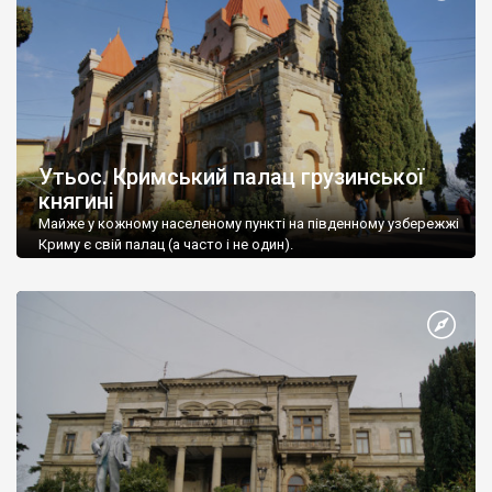
Утьос. Кримський палац грузинської
княгині
Майже у кожному населеному пункті на південному узбережжі
Криму є свій палац (а часто і не один).