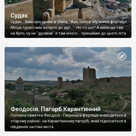
Судак
Судак... Вже чую крики в спину: "Ааа, попса! Муляжна фортеця!
Місце,туристами затерте до дір!..." Но то шо? А мене ще там
не було, ну не "дірявив" я там нічого... принаймні до цього літа.
Феодосія. Пагорб Карантинний
Головна памятка Феодосії - Генуезька фортеця знаходиться в
старому районі - на Карантинному пагорбі, який підноситься в
південній частині міста.