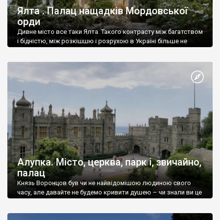
Ялта . Палац нащадків Мордовської
орди
Дивне місто все таки Ялта. Такого контрасту між багатством
і бідністю, між розкішшю і розрухою в Україні більше не
знайдеш.
Алупка. Місто, церква, парк і, звичайно,
палац
Князь Воронцов був чи не найвідомішою людиною свого
часу, але давайте не будемо кривити душею – чи знали ви це
прізвище до відвідин Алупки? Мабуть все таки ні.