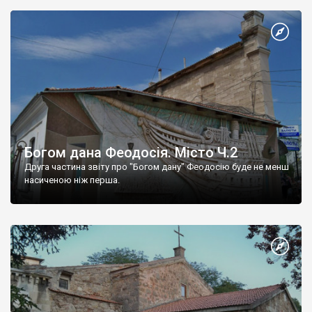
Богом дана Феодосія. Місто Ч.2
Друга частина звіту про "Богом дану" Феодосію буде не менш
насиченою ніж перша.