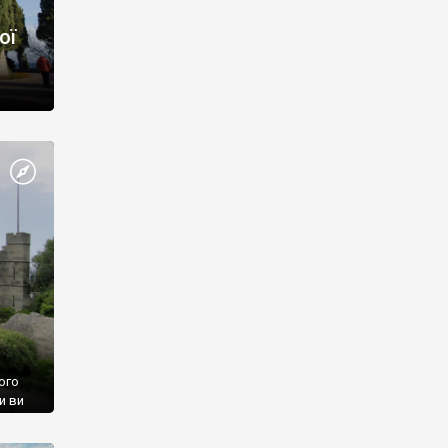
ої
ого
и ви