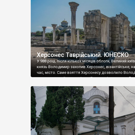
музею «Новгородський музей-заповідник» сотні арт
візантійської доби. Раритети викрадені з фондів об’
культурної спадщини ЮНЕСКО «Херсонеса Таврійсько
Офіційно – на виставку «Золото Візантії», але експер
влада в Україні вважають це лише […]
Херсонес Таврійський. ЮНЕСКО
У 988 році, після кількох місяців облоги, Великий киї
князь Володимир захопив Херсонес, візантійське, на
час, місто. Саме взяття Херсонесу дозволило Воло
диктувати свої умови візантійському імператору Вас
та одружитися з його дочкою Ганною. Цього ж року,
Херсонесі Володимир-язичник, став Василем-
християнином. А потім було Хрещення Русі. На честь
Херсонесу Таврійського названо місто […]