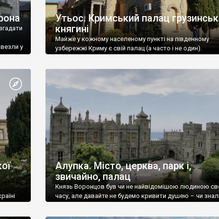
рона
Утьос. Кримський палац грузинськ
княгині
згадати
Майже у кожному населеному пункті на південному
ивезли у
узбережжі Криму є свій палац (а часто і не один).
ої
Алупка. Місто, церква, парк і,
звичайно, палац
Князь Воронцов був чи не найвідомішою людиною св
раїні
часу, але давайте не будемо кривити душею – чи знал
це прізвище до відвідин Алупки? Мабуть все таки ні.