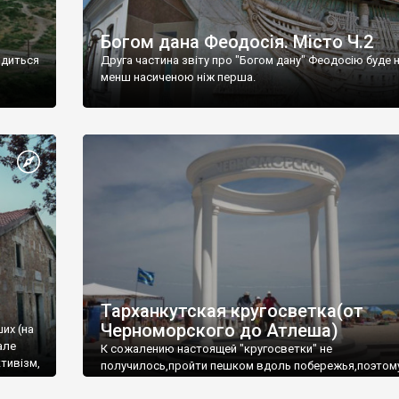
Богом дана Феодосія. Місто Ч.2
одиться
Друга частина звіту про "Богом дану" Феодосію буде 
менш насиченою ніж перша.
Тарханкутская кругосветка(от
Черноморского до Атлеша)
ших (на
але
К сожалению настоящей "кругосветки" не
тивізм,
получилось,пройти пешком вдоль побережья,поэтом
совершали радиальные вылазки из Оленевки.