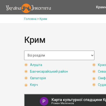
Крам
Головна
>
Крим
Крим
Алушта
Крас
Бахчисарайський район
Сева
Євпаторія
Сімф
Керч
Суда