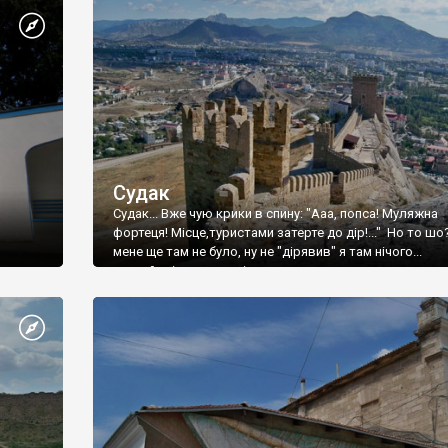
Судак
Судак... Вже чую крики в спину: "Ааа, попса! Муляжна
фортеця! Місце,туристами затерте до дір!..." Но то шо
мене ще там не було, ну не "дірявив" я там нічого...
принаймні до цього літа.