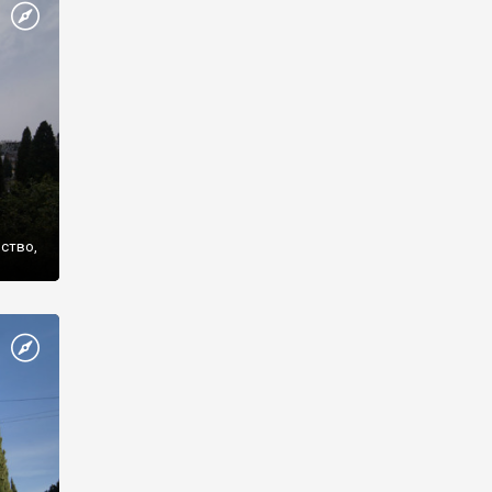
же
нство,