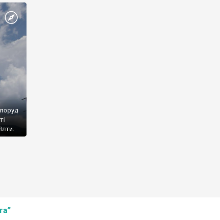
споруд
ті
Ялти.
та”