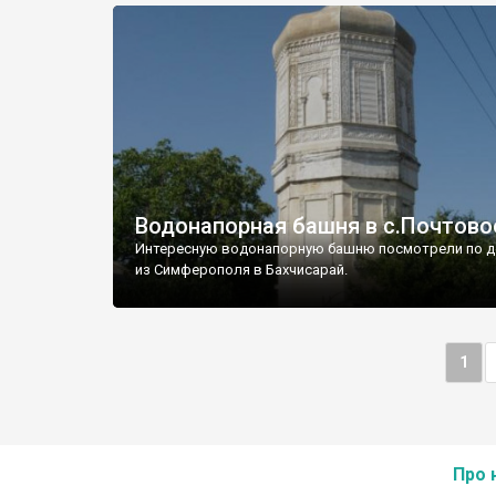
Водонапорная башня в с.Почтово
Интересную водонапорную башню посмотрели по д
из Симферополя в Бахчисарай.
1
Про 