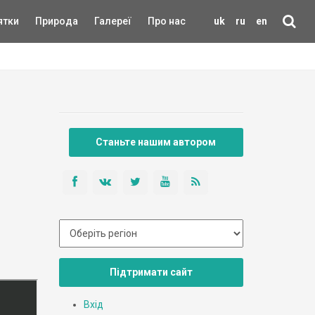
ятки
Природа
Галереї
Про нас
uk
ru
en
Станьте нашим автором
Підтримати сайт
Вхід