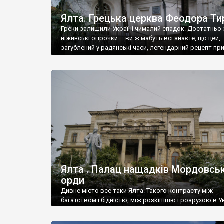
Ялта. Грецька церква Феодора Ти
Греки залишили Україні чималий спадок. Достатньо 
ніжинські огірочки – ви ж мабуть всі знаєте, що цей,
загублений у радянські часи, легендарний рецепт пр
Ніжин греки?
Ялта . Палац нащадків Мордовськ
орди
Дивне місто все таки Ялта. Такого контрасту між
багатством і бідністю, між розкішшю і розрухою в Ук
більше не знайдеш.