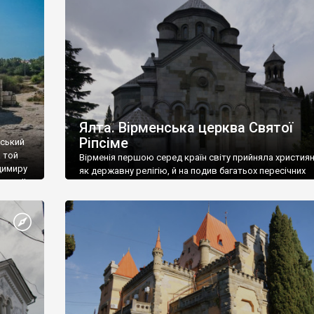
ефактів
називаються «повстяками» (postaki)…” “Вино. Крим
єкту
виробляє відмінне вино і його вдосталь: воно все ду
го».
легке біле і дуже […]
ти та
Ялта. Вірменська церква Святої
Ріпсіме
вський
 той
Вірменія першою серед країн світу прийняла христия
димиру
як державну релігію, й на подив багатьох пересічних
илю ІІ,
українців, які усіх кавказців вважають мусульманами,
 в
вірмени є відданими вірянами Христа