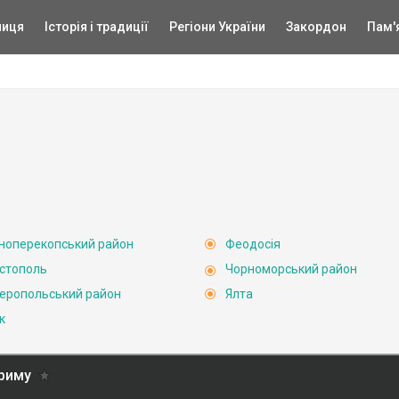
ниця
Історія і традиції
Регіони України
Закордон
Пам'
ноперекопський район
Феодосія
стополь
Чорноморський район
еропольський район
Ялта
к