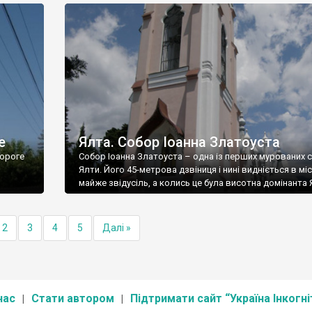
е
Ялта. Собор Іоанна Златоуста
ороге
Собор Іоанна Златоуста – одна із перших мурованих 
Ялти. Його 45-метрова дзвіниця і нині видніється в міс
майже звідусіль, а колись це була висотна домінанта 
2
3
4
5
Далі »
нас
Стати автором
Підтримати сайт “Україна Інкогні