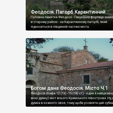
Феодосія. Пагорб Карантинний
Головна памятка Феодосії - Генуезька фортеця знах
в старому районі - на Карантинному пагорбі, який
підноситься в південній частині міста.
Богом дана Феодосія. Місто Ч.1
Феодосія (Кафа-12 (13) -15 (18) ст) - одне з найцікаві
мою думку) міст всього Кримського півострова .Ну,
думка в кожного своя, тому щоби розвіяти цей субєк
запрошую відвідати це