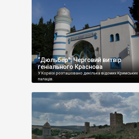
“Дюльбер”. Черговий витвір
геніального Краснова
У Кореїзі розташовано декілька відомих Кримських
палаців.