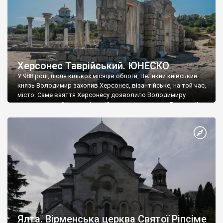
Херсонес Таврійський. ЮНЕСКО
У 988 році, після кількох місяців облоги, Великий київський
князь Володимир захопив Херсонес, візантійське, на той час,
місто. Саме взяття Херсонесу дозволило Володимиру
диктувати свої умови візантійському імператору Василю ІІ, та
одружитися з його дочкою Ганною. Цього ж року, в
Херсонесі Володимир-язичник, став Василем-християнином.
А потім було Хрещення Русі. На честь Херсонесу Таврійського
названо місто […]
Ялта. Вірменська церква Святої Ріпсіме