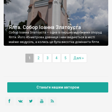
Ялта. Собор Іоанна Златоуста
Собор Іоанна Златоуста – одна із перших мурованих споруд
Ялти. Його 45-метрова дзвіниця і нині видніється в місті
майже звідусіль, а колись це була висотна домінанта Ялти.
1
2
3
4
5
Далі »
Станьте нашим автором