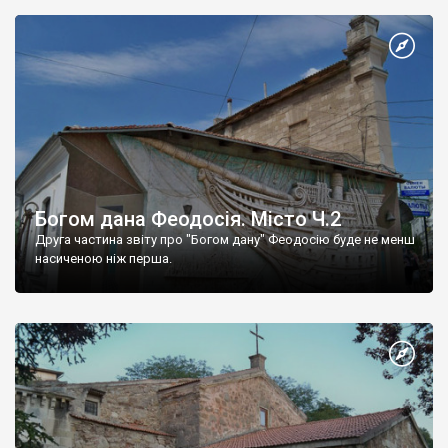
Богом дана Феодосія. Місто Ч.2
Друга частина звіту про "Богом дану" Феодосію буде не менш
насиченою ніж перша.