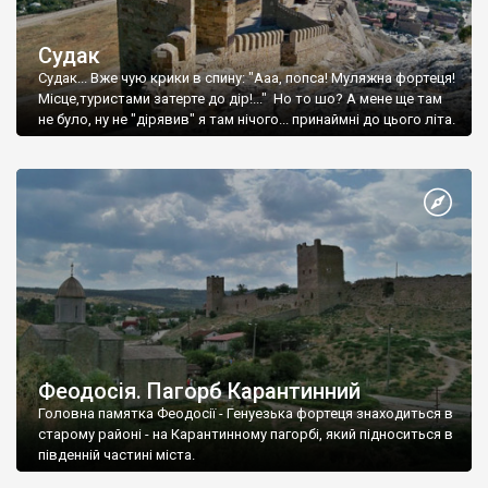
Судак
Судак... Вже чую крики в спину: "Ааа, попса! Муляжна фортеця!
Місце,туристами затерте до дір!..." Но то шо? А мене ще там
не було, ну не "дірявив" я там нічого... принаймні до цього літа.
Феодосія. Пагорб Карантинний
Головна памятка Феодосії - Генуезька фортеця знаходиться в
старому районі - на Карантинному пагорбі, який підноситься в
південній частині міста.