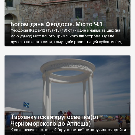
Богом дана Феодосія. Місто Ч.1
Феодосія (Кафа-12 (13) -15 (18) ст) - одне з найцікавіших (на
мою думку) міст всього Кримського півострова .Ну,але
думка в кожного своя, тому щоби розвіяти цей субєктивізм,
запрошую відвідати це
Тарханкутская кругосветка(от
Черноморского до Атлеша)
К сожалению настоящей "кругосветки" не получилось,пройти