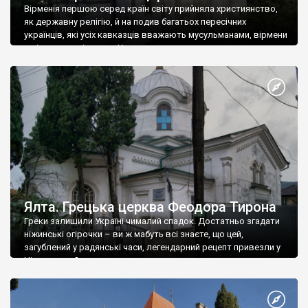
Вірменія першою серед країн світу прийняла християнство,
як державну релігію, й на подив багатьох пересічних
українців, які усіх кавказців вважають мусульманами, вірмени
є відданими вірянами Христа
Ялта. Грецька церква Феодора Тирона
Греки залишили Україні чималий спадок. Достатньо згадати
ніжинські огірочки – ви ж мабуть всі знаєте, що цей,
загублений у радянські часи, легендарний рецепт привезли у
Ніжин греки?