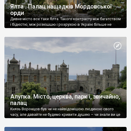
Ялта . Палац нащадків Мордовської
орди
Дивне місто все таки Ялта. Такого контрасту між багатством
і бідністю, між розкішшю і розрухою в Україні більше не
знайдеш.
Алупка. Місто, церква, парк і, звичайно,
палац
Князь Воронцов був чи не найвідомішою людиною свого
часу, але давайте не будемо кривити душею – чи знали ви це
прізвище до відвідин Алупки? Мабуть все таки ні.