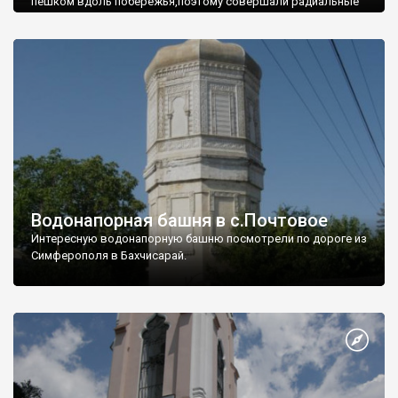
пешком вдоль побережья,поэтому совершали радиальные
вылазки из Оленевки.
Водонапорная башня в с.Почтовое
Интересную водонапорную башню посмотрели по дороге из
Симферополя в Бахчисарай.