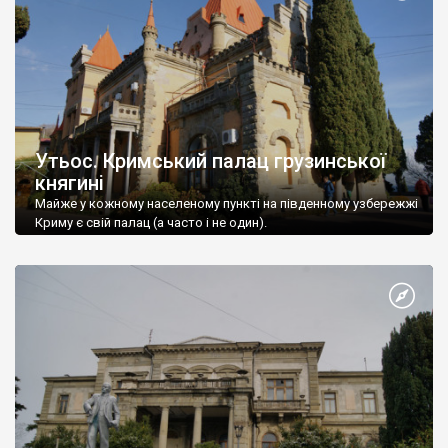
Утьос. Кримський палац грузинської
княгині
Майже у кожному населеному пункті на південному узбережжі
Криму є свій палац (а часто і не один).