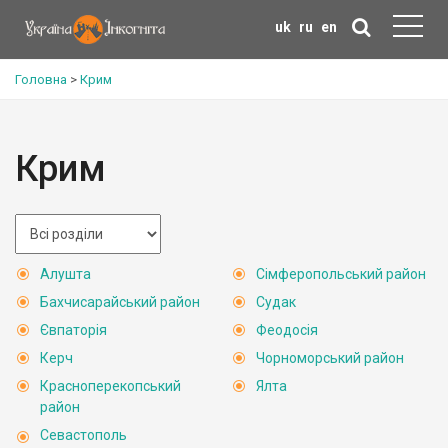
uk
ru
en
Головна
>
Крим
Крим
Алушта
Сімферопольський район
Бахчисарайський район
Судак
Євпаторія
Феодосія
Керч
Чорноморський район
Красноперекопський
Ялта
район
Севастополь