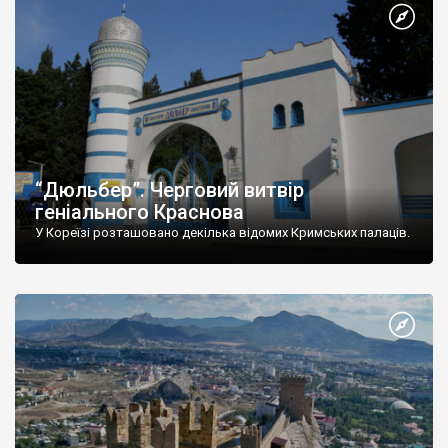
“Дюльбер”. Черговий витвір
геніального Краснова
У Кореїзі розташовано декілька відомих Кримських палаців.