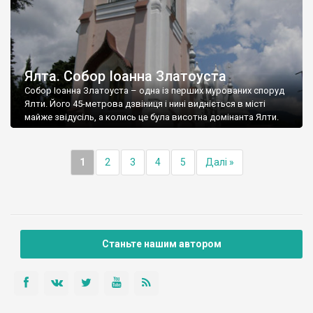
Ялта. Собор Іоанна Златоуста
Собор Іоанна Златоуста – одна із перших мурованих споруд
Ялти. Його 45-метрова дзвіниця і нині видніється в місті
майже звідусіль, а колись це була висотна домінанта Ялти.
1
2
3
4
5
Далі »
Станьте нашим автором