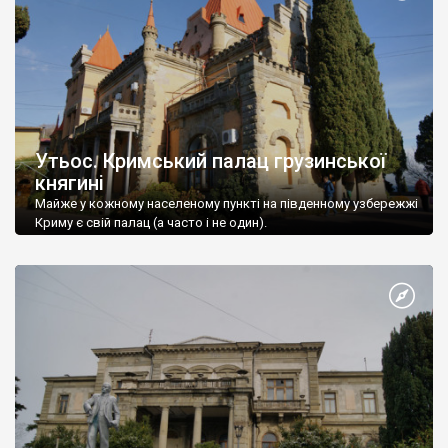
Утьос. Кримський палац грузинської
княгині
Майже у кожному населеному пункті на південному узбережжі
Криму є свій палац (а часто і не один).