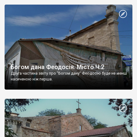
Богом дана Феодосія. Місто Ч.2
Друга частина звіту про "Богом дану" Феодосію буде не менш
насиченою ніж перша.