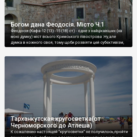
Богом дана Феодосія. Місто Ч.1
Феодосія (Кафа-12 (13) -15 (18) ст) - одне з найцікавіших (на
мою думку) міст всього Кримського півострова .Ну,але
думка в кожного своя, тому щоби розвіяти цей субєктивізм,
запрошую відвідати це
Тарханкутская кругосветка(от
Черноморского до Атлеша)
К сожалению настоящей "кругосветки" не получилось,пройти