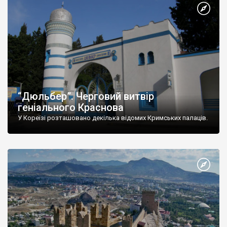
“Дюльбер”. Черговий витвір
геніального Краснова
У Кореїзі розташовано декілька відомих Кримських палаців.