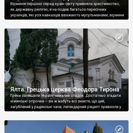
Вірменія першою серед країн світу прийняла християнство,
як державну релігію, й на подив багатьох пересічних
українців, які усіх кавказців вважають мусульманами, вірмени
є відданими вірянами Христа
Ялта. Грецька церква Феодора Тирона
Греки залишили Україні чималий спадок. Достатньо згадати
ніжинські огірочки – ви ж мабуть всі знаєте, що цей,
загублений у радянські часи, легендарний рецепт привезли у
Ніжин греки?