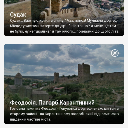
Судак
Судак... Вже чую крики в спину: "Ааа, попса! Муляжна фортеця!
Місце,туристами затерте до дір!..." Но то шо? А мене ще там
не було, ну не "дірявив" я там нічого... принаймні до цього літа.
Феодосія. Пагорб Карантинний
Головна памятка Феодосії - Генуезька фортеця знаходиться в
старому районі - на Карантинному пагорбі, який підноситься в
південній частині міста.