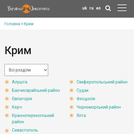
uk
ru
en
Головна
>
Крим
Крим
Алушта
Сімферопольський район
Бахчисарайський район
Судак
Євпаторія
Феодосія
Керч
Чорноморський район
Красноперекопський
Ялта
район
Севастополь