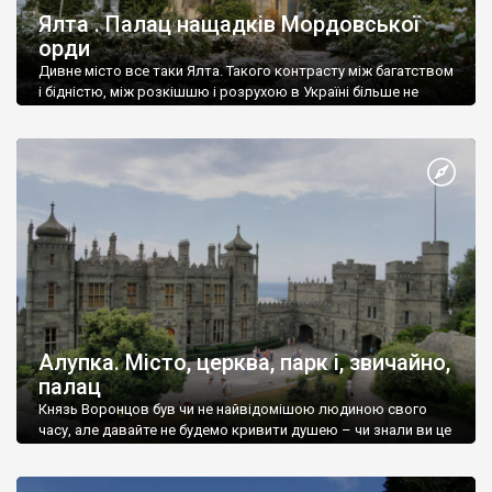
Ялта . Палац нащадків Мордовської
орди
Дивне місто все таки Ялта. Такого контрасту між багатством
і бідністю, між розкішшю і розрухою в Україні більше не
знайдеш.
Алупка. Місто, церква, парк і, звичайно,
палац
Князь Воронцов був чи не найвідомішою людиною свого
часу, але давайте не будемо кривити душею – чи знали ви це
прізвище до відвідин Алупки? Мабуть все таки ні.