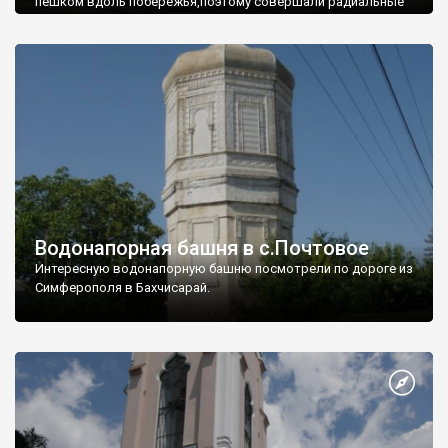
пешком вдоль побережья,поэтому совершали радиальные
вылазки из Оленевки.
Водонапорная башня в с.Почтовое
Интересную водонапорную башню посмотрели по дороге из
Симферополя в Бахчисарай.