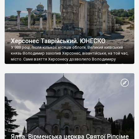
Херсонес Таврійський. ЮНЕСКО
У 988 році, після кількох місяців облоги, Великий київський
князь Володимир захопив Херсонес, візантійське, на той час,
місто. Саме взяття Херсонесу дозволило Володимиру
диктувати свої умови візантійському імператору Василю ІІ, та
одружитися з його дочкою Ганною. Цього ж року, в
Херсонесі Володимир-язичник, став Василем-християнином.
А потім було Хрещення Русі. На честь Херсонесу Таврійського
названо місто […]
Ялта. Вірменська церква Святої Ріпсіме