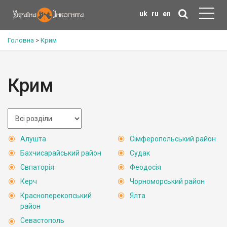
uk
ru
en
Головна
>
Крим
Крим
Алушта
Сімферопольський район
Бахчисарайський район
Судак
Євпаторія
Феодосія
Керч
Чорноморський район
Красноперекопський
Ялта
район
Севастополь