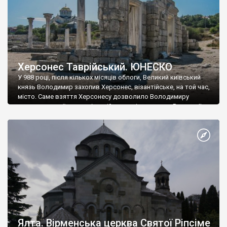
Херсонес Таврійський. ЮНЕСКО
У 988 році, після кількох місяців облоги, Великий київський
князь Володимир захопив Херсонес, візантійське, на той час,
місто. Саме взяття Херсонесу дозволило Володимиру
диктувати свої умови візантійському імператору Василю ІІ, та
одружитися з його дочкою Ганною. Цього ж року, в
Херсонесі Володимир-язичник, став Василем-християнином.
А потім було Хрещення Русі. На честь Херсонесу Таврійського
названо місто […]
Ялта. Вірменська церква Святої Ріпсіме