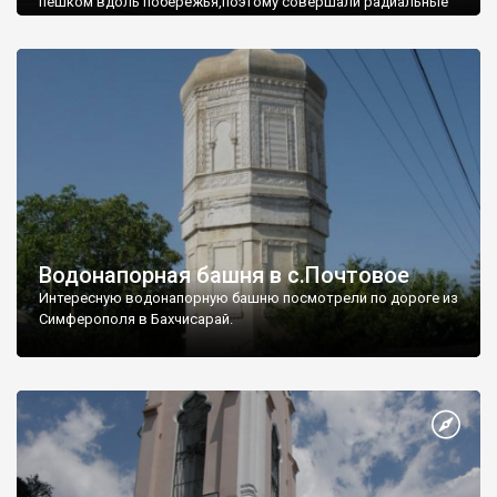
пешком вдоль побережья,поэтому совершали радиальные
вылазки из Оленевки.
Водонапорная башня в с.Почтовое
Интересную водонапорную башню посмотрели по дороге из
Симферополя в Бахчисарай.