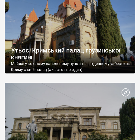
Утьос. Кримський палац грузинської
княгині
Майже у кожному населеному пункті на південному узбережжі
Криму є свій палац (а часто і не один).