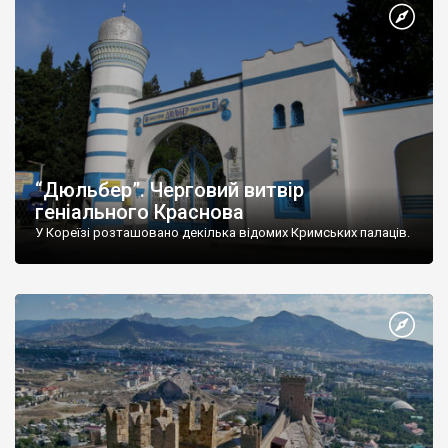
“Дюльбер”. Черговий витвір
геніального Краснова
У Кореїзі розташовано декілька відомих Кримських палаців.