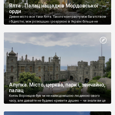
Ялта . Палац нащадків Мордовської
орди
Дивне місто все таки Ялта. Такого контрасту між багатством
і бідністю, між розкішшю і розрухою в Україні більше не
знайдеш.
Алупка. Місто, церква, парк і, звичайно,
палац
Князь Воронцов був чи не найвідомішою людиною свого
часу, але давайте не будемо кривити душею – чи знали ви це
прізвище до відвідин Алупки? Мабуть все таки ні.