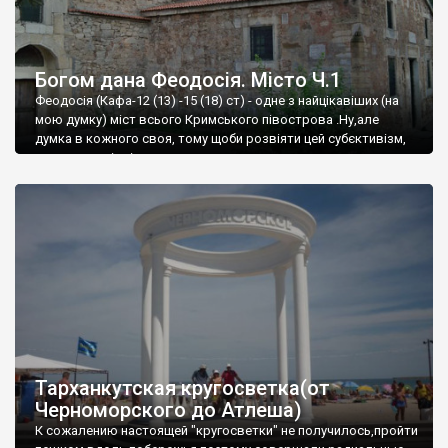
Богом дана Феодосія. Місто Ч.1
Феодосія (Кафа-12 (13) -15 (18) ст) - одне з найцікавіших (на
мою думку) міст всього Кримського півострова .Ну,але
думка в кожного своя, тому щоби розвіяти цей субєктивізм,
запрошую відвідати це
Тарханкутская кругосветка(от
Черноморского до Атлеша)
К сожалению настоящей "кругосветки" не получилось,пройти