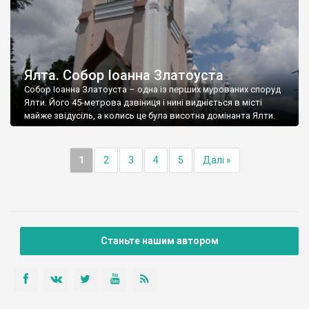
Ялта. Собор Іоанна Златоуста
Собор Іоанна Златоуста – одна із перших мурованих споруд
Ялти. Його 45-метрова дзвіниця і нині видніється в місті
майже звідусіль, а колись це була висотна домінанта Ялти.
1
2
3
4
5
Далі »
Станьте нашим автором