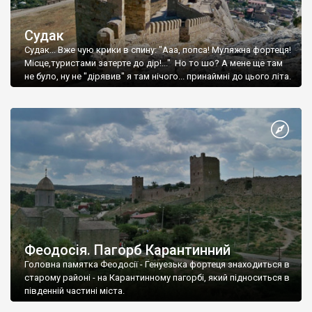
Судак
Судак... Вже чую крики в спину: "Ааа, попса! Муляжна фортеця!
Місце,туристами затерте до дір!..." Но то шо? А мене ще там
не було, ну не "дірявив" я там нічого... принаймні до цього літа.
Феодосія. Пагорб Карантинний
Головна памятка Феодосії - Генуезька фортеця знаходиться в
старому районі - на Карантинному пагорбі, який підноситься в
південній частині міста.