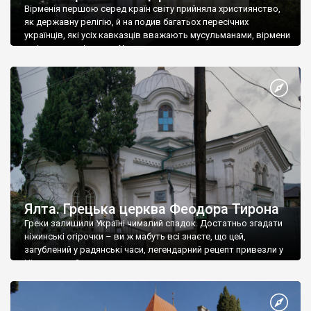
Вірменія першою серед країн світу прийняла християнство,
як державну релігію, й на подив багатьох пересічних
українців, які усіх кавказців вважають мусульманами, вірмени
є відданими вірянами Христа
Ялта. Грецька церква Феодора Тирона
Греки залишили Україні чималий спадок. Достатньо згадати
ніжинські огірочки – ви ж мабуть всі знаєте, що цей,
загублений у радянські часи, легендарний рецепт привезли у
Ніжин греки?