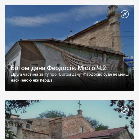
Богом дана Феодосія. Місто Ч.2
Друга частина звіту про "Богом дану" Феодосію буде не менш
насиченою ніж перша.