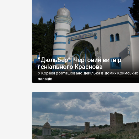
“Дюльбер”. Черговий витвір
геніального Краснова
У Кореїзі розташовано декілька відомих Кримських
палаців.