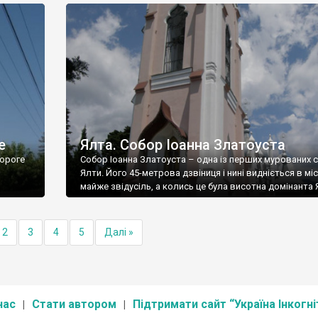
е
Ялта. Собор Іоанна Златоуста
ороге
Собор Іоанна Златоуста – одна із перших мурованих 
Ялти. Його 45-метрова дзвіниця і нині видніється в міс
майже звідусіль, а колись це була висотна домінанта 
2
3
4
5
Далі »
нас
Стати автором
Підтримати сайт “Україна Інкогні