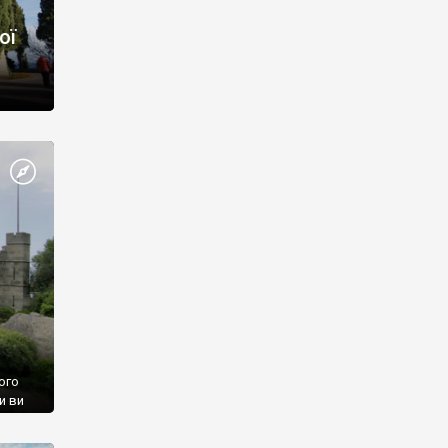
ої
ого
и ви