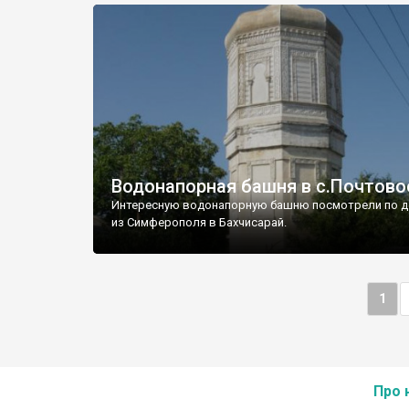
Водонапорная башня в с.Почтово
Интересную водонапорную башню посмотрели по д
из Симферополя в Бахчисарай.
1
Про 