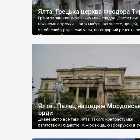
Ялта. Грецька церква Феодора Ти
Греки залишили Україні чималий спадок. Достатньо 
ніжинські огірочки – ви ж мабуть всі знаєте, що цей,
загублений у радянські часи, легендарний рецепт пр
Ніжин греки?
Ялта . Палац нащадків Мордовськ
орди
Дивне місто все таки Ялта. Такого контрасту між
багатством і бідністю, між розкішшю і розрухою в Ук
більше не знайдеш.