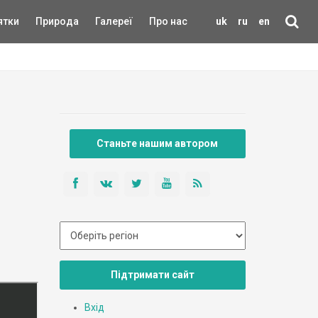
ятки
Природа
Галереї
Про нас
uk
ru
en
Станьте нашим автором
Підтримати сайт
Вхід