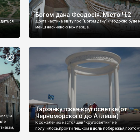
Богом дана Феодосія. Місто Ч.2
одиться
Друга частина звіту про "Богом дану" Феодосію буде 
менш насиченою ніж перша.
Тарханкутская кругосветка(от
Черноморского до Атлеша)
ших (на
але
К сожалению настоящей "кругосветки" не
тивізм,
получилось,пройти пешком вдоль побережья,поэтом
совершали радиальные вылазки из Оленевки.