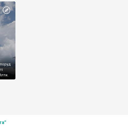
споруд
ті
Ялти.
та”