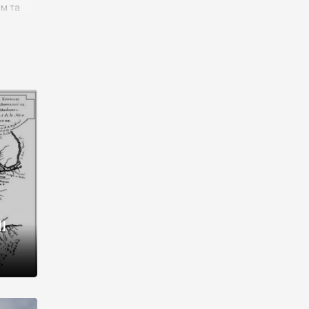
им та
ора і
є
го типу,
ей-
рний
ста:
 райони
від 2
I
і,
рукти,
 котрі