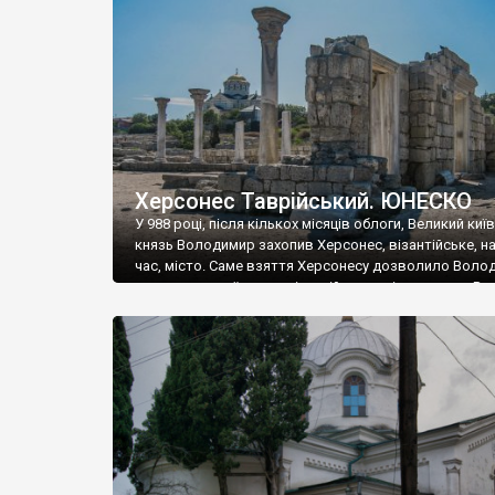
музею «Новгородський музей-заповідник» сотні арт
візантійської доби. Раритети викрадені з фондів об’
культурної спадщини ЮНЕСКО «Херсонеса Таврійсько
Офіційно – на виставку «Золото Візантії», але експер
влада в Україні вважають це лише […]
Херсонес Таврійський. ЮНЕСКО
У 988 році, після кількох місяців облоги, Великий киї
князь Володимир захопив Херсонес, візантійське, на
час, місто. Саме взяття Херсонесу дозволило Воло
диктувати свої умови візантійському імператору Вас
та одружитися з його дочкою Ганною. Цього ж року,
Херсонесі Володимир-язичник, став Василем-
християнином. А потім було Хрещення Русі. На честь
Херсонесу Таврійського названо місто […]