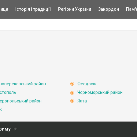
ниця
Історія і традиції
Регіони України
Закордон
Пам'
ноперекопський район
Феодосія
стополь
Чорноморський район
еропольський район
Ялта
к