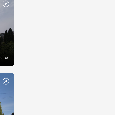
же
нство,