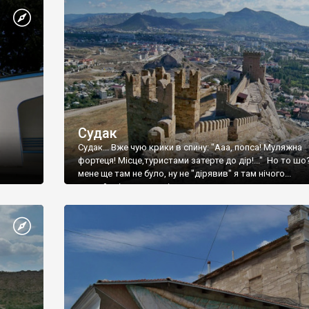
Судак
Судак... Вже чую крики в спину: "Ааа, попса! Муляжна
фортеця! Місце,туристами затерте до дір!..." Но то шо
мене ще там не було, ну не "дірявив" я там нічого...
принаймні до цього літа.