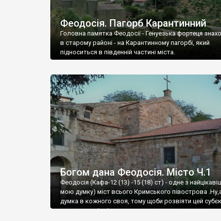
Феодосія. Пагорб Карантинний
Головна памятка Феодосії - Генуезька фортеця знах
в старому районі - на Карантинному пагорбі, який
підноситься в південній частині міста.
Богом дана Феодосія. Місто Ч.1
Феодосія (Кафа-12 (13) -15 (18) ст) - одне з найцікаві
мою думку) міст всього Кримського півострова .Ну,
думка в кожного своя, тому щоби розвіяти цей субєк
запрошую відвідати це