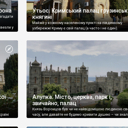
рона
Утьос. Кримський палац грузинськ
княгині
згадати
Майже у кожному населеному пункті на південному
ивезли у
узбережжі Криму є свій палац (а часто і не один).
ої
Алупка. Місто, церква, парк і,
звичайно, палац
Князь Воронцов був чи не найвідомішою людиною св
раїні
часу, але давайте не будемо кривити душею – чи знал
це прізвище до відвідин Алупки? Мабуть все таки ні.