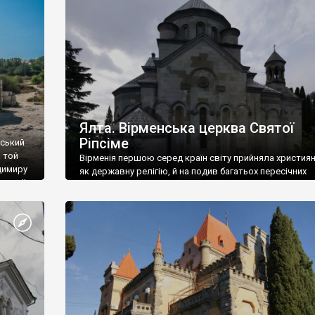
ефактів
називаються «повстяками» (postaki)…” “Вино. Крим
єкту
виробляє відмінне вино і його вдосталь: воно все ду
го».
легке біле і дуже […]
ти та
Ялта. Вірменська церква Святої
Ріпсіме
вський
 той
Вірменія першою серед країн світу прийняла христия
димиру
як державну релігію, й на подив багатьох пересічних
илю ІІ,
українців, які усіх кавказців вважають мусульманами,
 в
вірмени є відданими вірянами Христа