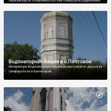
пешком вдоль побережья,поэтому совершали радиальные
вылазки из Оленевки.
Водонапорная башня в с.Почтовое
Интересную водонапорную башню посмотрели по дороге из
Симферополя в Бахчисарай.