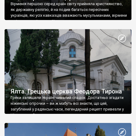
Вірменія першою серед країн світу прийняла християнство,
як державну релігію, й на подив багатьох пересічних
українців, які усіх кавказців вважають мусульманами, вірмени
є відданими вірянами Христа
Ялта. Грецька церква Феодора Тирона
Греки залишили Україні чималий спадок. Достатньо згадати
ніжинські огірочки – ви ж мабуть всі знаєте, що цей,
загублений у радянські часи, легендарний рецепт привезли у
Ніжин греки?