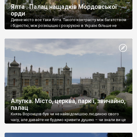
Ялта . Палац нащадків Мордовської
орди
Дивне місто все таки Ялта. Такого контрасту між багатством
і бідністю, між розкішшю і розрухою в Україні більше не
знайдеш.
Алупка. Місто, церква, парк і, звичайно,
палац
Князь Воронцов був чи не найвідомішою людиною свого
часу, але давайте не будемо кривити душею – чи знали ви це
прізвище до відвідин Алупки? Мабуть все таки ні.