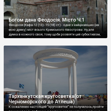
Богом дана Феодосія. Місто Ч.1
Феодосія (Кафа-12 (13) -15 (18) ст) - одне з найцікавіших (на
мою думку) міст всього Кримського півострова .Ну,але
думка в кожного своя, тому щоби розвіяти цей субєктивізм,
запрошую відвідати це
Тарханкутская кругосветка(от
Черноморского до Атлеша)
К сожалению настоящей "кругосветки" не получилось,пройти