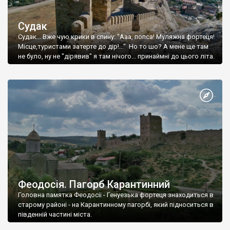
Судак
Судак... Вже чую крики в спину: "Ааа, попса! Муляжна фортеця!
Місце,туристами затерте до дір!..." Но то шо? А мене ще там
не було, ну не "дірявив" я там нічого... принаймні до цього літа.
Феодосія. Пагорб Карантинний
Головна памятка Феодосії - Генуезька фортеця знаходиться в
старому районі - на Карантинному пагорбі, який підноситься в
південній частині міста.