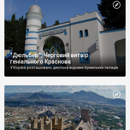
“Дюльбер”. Черговий витвір
геніального Краснова
У Кореїзі розташовано декілька відомих Кримських палаців.