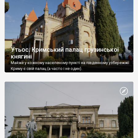
Утьос. Кримський палац грузинської
княгині
Майже у кожному населеному пункті на південному узбережжі
Криму є свій палац (а часто і не один).