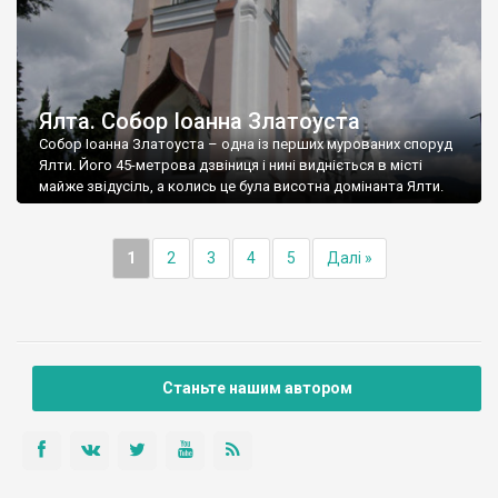
Ялта. Собор Іоанна Златоуста
Собор Іоанна Златоуста – одна із перших мурованих споруд
Ялти. Його 45-метрова дзвіниця і нині видніється в місті
майже звідусіль, а колись це була висотна домінанта Ялти.
1
2
3
4
5
Далі »
Станьте нашим автором