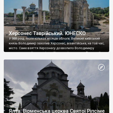
Херсонес Таврійський. ЮНЕСКО
У 988 році, після кількох місяців облоги, Великий київський
князь Володимир захопив Херсонес, візантійське, на той час,
місто. Саме взяття Херсонесу дозволило Володимиру
диктувати свої умови візантійському імператору Василю ІІ, та
одружитися з його дочкою Ганною. Цього ж року, в
Херсонесі Володимир-язичник, став Василем-християнином.
А потім було Хрещення Русі. На честь Херсонесу Таврійського
названо місто […]
Ялта. Вірменська церква Святої Ріпсіме