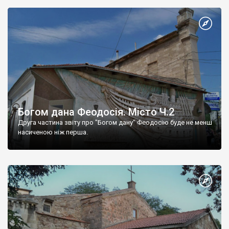
Богом дана Феодосія. Місто Ч.2
Друга частина звіту про "Богом дану" Феодосію буде не менш
насиченою ніж перша.