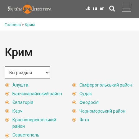
uk
ru
en
Головна
>
Крим
Крим
Алушта
Сімферопольський район
Бахчисарайський район
Судак
Євпаторія
Феодосія
Керч
Чорноморський район
Красноперекопський
Ялта
район
Севастополь