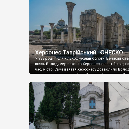
музею «Новгородський музей-заповідник» сотні арт
візантійської доби. Раритети викрадені з фондів об’
культурної спадщини ЮНЕСКО «Херсонеса Таврійсько
Офіційно – на виставку «Золото Візантії», але експер
влада в Україні вважають це лише […]
Херсонес Таврійський. ЮНЕСКО
У 988 році, після кількох місяців облоги, Великий киї
князь Володимир захопив Херсонес, візантійське, на
час, місто. Саме взяття Херсонесу дозволило Воло
диктувати свої умови візантійському імператору Вас
та одружитися з його дочкою Ганною. Цього ж року,
Херсонесі Володимир-язичник, став Василем-
християнином. А потім було Хрещення Русі. На честь
Херсонесу Таврійського названо місто […]