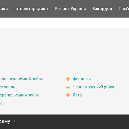
ниця
Історія і традиції
Регіони України
Закордон
Пам'
ноперекопський район
Феодосія
стополь
Чорноморський район
еропольський район
Ялта
к