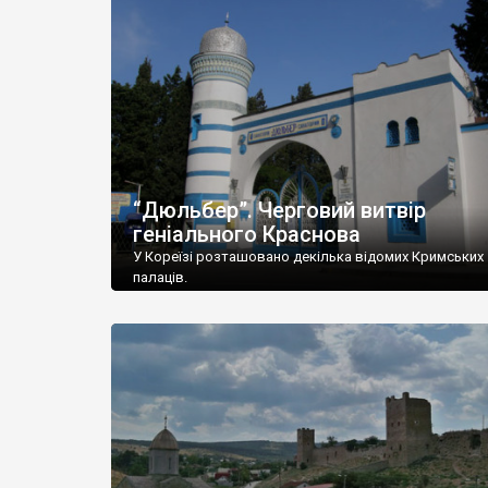
“Дюльбер”. Черговий витвір
геніального Краснова
У Кореїзі розташовано декілька відомих Кримських
палаців.