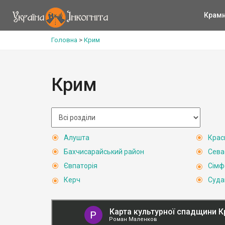
Крам
Головна
>
Крим
Крим
Алушта
Крас
Бахчисарайський район
Сева
Євпаторія
Сімф
Керч
Суда