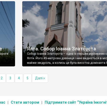
е
Ялта. Собор Іоанна Златоуста
ороге
Собор Іоанна Златоуста – одна із перших мурованих 
Ялти. Його 45-метрова дзвіниця і нині видніється в міс
майже звідусіль, а колись це була висотна домінанта 
2
3
4
5
Далі »
нас
Стати автором
Підтримати сайт “Україна Інкогні