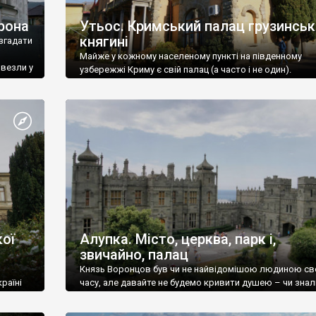
рона
Утьос. Кримський палац грузинськ
княгині
згадати
Майже у кожному населеному пункті на південному
ивезли у
узбережжі Криму є свій палац (а часто і не один).
ої
Алупка. Місто, церква, парк і,
звичайно, палац
Князь Воронцов був чи не найвідомішою людиною св
раїні
часу, але давайте не будемо кривити душею – чи знал
це прізвище до відвідин Алупки? Мабуть все таки ні.