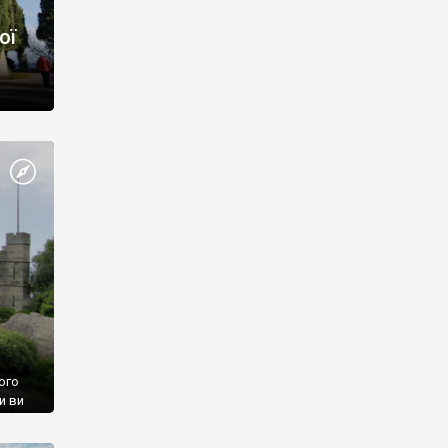
ої
ого
и ви