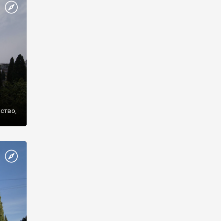
же
нство,