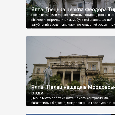
Ялта. Грецька церква Феодора Ти
Греки залишили Україні чималий спадок. Достатньо 
ніжинські огірочки – ви ж мабуть всі знаєте, що цей,
загублений у радянські часи, легендарний рецепт пр
Ніжин греки?
Ялта . Палац нащадків Мордовськ
орди
Дивне місто все таки Ялта. Такого контрасту між
багатством і бідністю, між розкішшю і розрухою в Ук
більше не знайдеш.