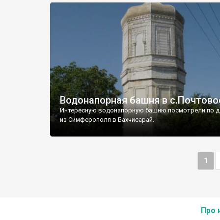
Водонапорная башня в с.Почтово
Интересную водонапорную башню посмотрели по д
из Симферополя в Бахчисарай.
1
Про 