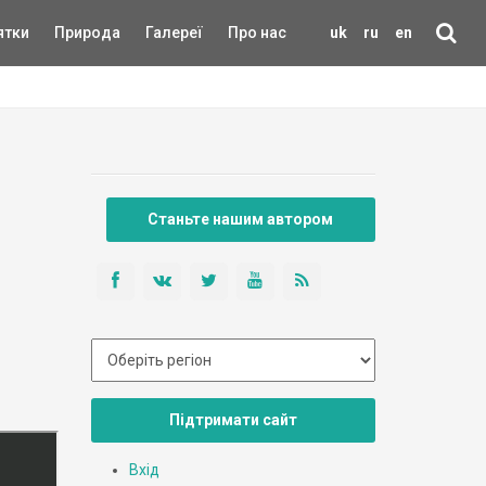
ятки
Природа
Галереї
Про нас
uk
ru
en
Станьте нашим автором
Підтримати сайт
Вхід