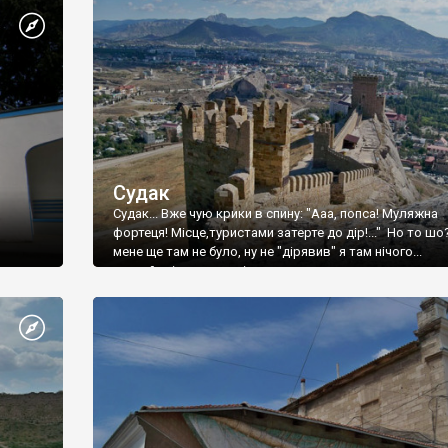
Судак
Судак... Вже чую крики в спину: "Ааа, попса! Муляжна
фортеця! Місце,туристами затерте до дір!..." Но то шо
мене ще там не було, ну не "дірявив" я там нічого...
принаймні до цього літа.