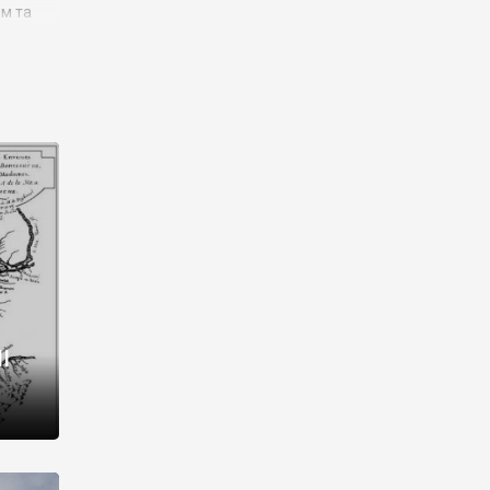
им та
ора і
є
го типу,
ей-
рний
ста:
 райони
від 2
I
і,
рукти,
 котрі