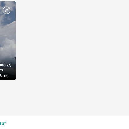
споруд
ті
Ялти.
та”