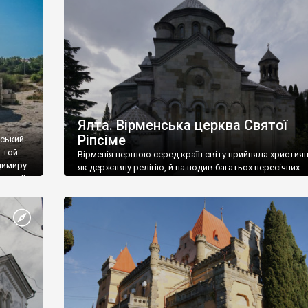
ефактів
називаються «повстяками» (postaki)…” “Вино. Крим
єкту
виробляє відмінне вино і його вдосталь: воно все ду
го».
легке біле і дуже […]
ти та
Ялта. Вірменська церква Святої
Ріпсіме
вський
 той
Вірменія першою серед країн світу прийняла христия
димиру
як державну релігію, й на подив багатьох пересічних
илю ІІ,
українців, які усіх кавказців вважають мусульманами,
 в
вірмени є відданими вірянами Христа