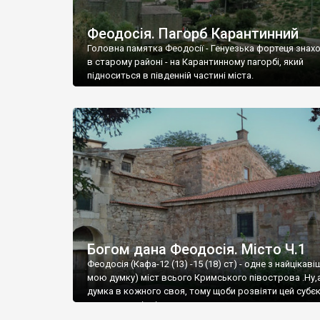
Феодосія. Пагорб Карантинний
Головна памятка Феодосії - Генуезька фортеця знах
в старому районі - на Карантинному пагорбі, який
підноситься в південній частині міста.
Богом дана Феодосія. Місто Ч.1
Феодосія (Кафа-12 (13) -15 (18) ст) - одне з найцікаві
мою думку) міст всього Кримського півострова .Ну,
думка в кожного своя, тому щоби розвіяти цей субєк
запрошую відвідати це