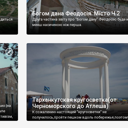
Богом дана Феодосія. Місто Ч.2
одиться
Друга частина звіту про "Богом дану" Феодосію буде 
менш насиченою ніж перша.
Тарханкутская кругосветка(от
Черноморского до Атлеша)
ших (на
але
К сожалению настоящей "кругосветки" не
тивізм,
получилось,пройти пешком вдоль побережья,поэтом
совершали радиальные вылазки из Оленевки.