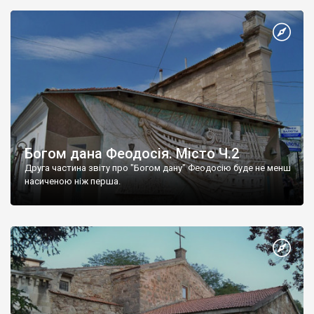
Богом дана Феодосія. Місто Ч.2
Друга частина звіту про "Богом дану" Феодосію буде не менш
насиченою ніж перша.