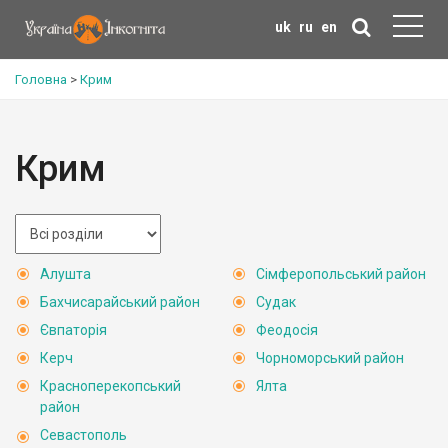
uk
ru
en
Головна
>
Крим
Крим
Алушта
Сімферопольський район
Бахчисарайський район
Судак
Євпаторія
Феодосія
Керч
Чорноморський район
Красноперекопський
Ялта
район
Севастополь