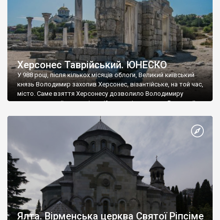
Херсонес Таврійський. ЮНЕСКО
У 988 році, після кількох місяців облоги, Великий київський
князь Володимир захопив Херсонес, візантійське, на той час,
місто. Саме взяття Херсонесу дозволило Володимиру
диктувати свої умови візантійському імператору Василю ІІ, та
одружитися з його дочкою Ганною. Цього ж року, в
Херсонесі Володимир-язичник, став Василем-християнином.
А потім було Хрещення Русі. На честь Херсонесу Таврійського
названо місто […]
Ялта. Вірменська церква Святої Ріпсіме