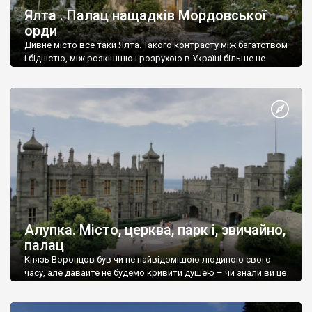
Ялта . Палац нащадків Мордовської
орди
Дивне місто все таки Ялта. Такого контрасту між багатством
і бідністю, між розкішшю і розрухою в Україні більше не
знайдеш.
Алупка. Місто, церква, парк і, звичайно,
палац
Князь Воронцов був чи не найвідомішою людиною свого
часу, але давайте не будемо кривити душею – чи знали ви це
прізвище до відвідин Алупки? Мабуть все таки ні.