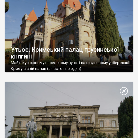
Утьос. Кримський палац грузинської
княгині
Майже у кожному населеному пункті на південному узбережжі
Криму є свій палац (а часто і не один).