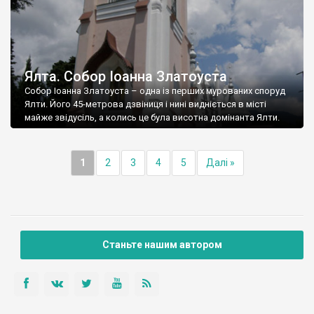
Ялта. Собор Іоанна Златоуста
Собор Іоанна Златоуста – одна із перших мурованих споруд
Ялти. Його 45-метрова дзвіниця і нині видніється в місті
майже звідусіль, а колись це була висотна домінанта Ялти.
1
2
3
4
5
Далі »
Станьте нашим автором