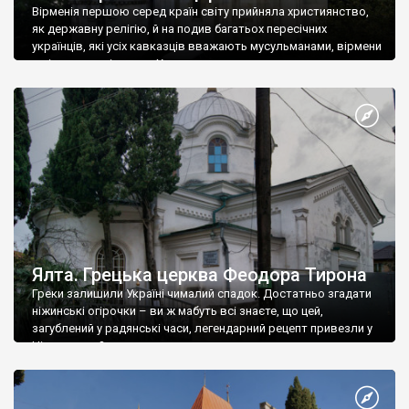
Вірменія першою серед країн світу прийняла християнство,
як державну релігію, й на подив багатьох пересічних
українців, які усіх кавказців вважають мусульманами, вірмени
є відданими вірянами Христа
Ялта. Грецька церква Феодора Тирона
Греки залишили Україні чималий спадок. Достатньо згадати
ніжинські огірочки – ви ж мабуть всі знаєте, що цей,
загублений у радянські часи, легендарний рецепт привезли у
Ніжин греки?