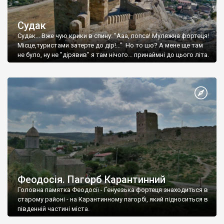
Судак
Судак... Вже чую крики в спину: "Ааа, попса! Муляжна фортеця!
Місце,туристами затерте до дір!..." Но то шо? А мене ще там
не було, ну не "дірявив" я там нічого... принаймні до цього літа.
Феодосія. Пагорб Карантинний
Головна памятка Феодосії - Генуезька фортеця знаходиться в
старому районі - на Карантинному пагорбі, який підноситься в
південній частині міста.