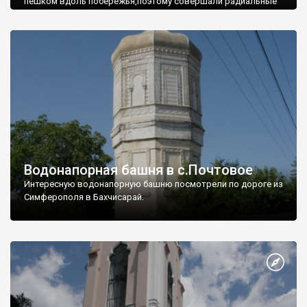
пешком вдоль побережья,поэтому совершали радиальные
вылазки из Оленевки.
Водонапорная башня в с.Почтовое
Интересную водонапорную башню посмотрели по дороге из
Симферополя в Бахчисарай.