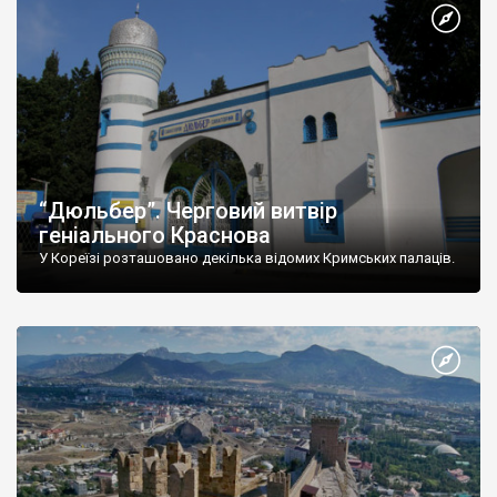
“Дюльбер”. Черговий витвір
геніального Краснова
У Кореїзі розташовано декілька відомих Кримських палаців.