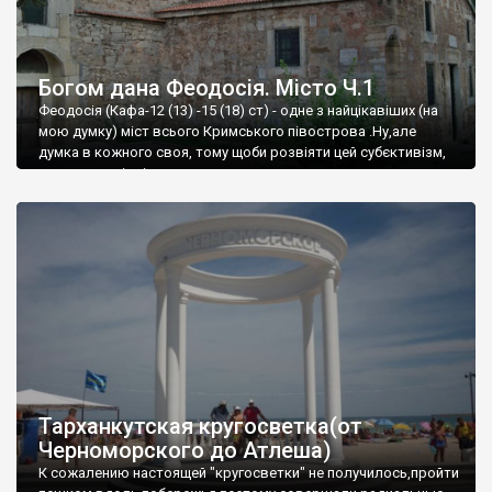
Богом дана Феодосія. Місто Ч.1
Феодосія (Кафа-12 (13) -15 (18) ст) - одне з найцікавіших (на
мою думку) міст всього Кримського півострова .Ну,але
думка в кожного своя, тому щоби розвіяти цей субєктивізм,
запрошую відвідати це
Тарханкутская кругосветка(от
Черноморского до Атлеша)
К сожалению настоящей "кругосветки" не получилось,пройти